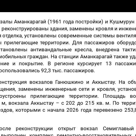
залы Аманкарагай (1961 года постройки) и Кушмурун
ью реконструированы здания, заменены кровля и инже
я отделка, установлены современные системы вентил
ны прилегающие территории. Для пассажиров оборуд
тановлены антивандальные кресла, внедрена такти
мобильных граждан. На станции Аманкарагай также у
ние и покрытие. В регионе курсирует 13 пассажи
оспользовались 92,3 тыс. пассажиров.
онструкция вокзалов Ганюшкино и Аккыстау. На объ
щения, заменены инженерные сети и кровля, устано
гоустроены прилегающие территории. Площадь во
 м, вокзала Аккыстау – с 202 до 215 кв. м. По терр
здов, которыми с начала 2026 года перевезено 253,
после реконструкции открыт вокзал Семиглавый
выполнен комплекс ремонтно-восстановительных р