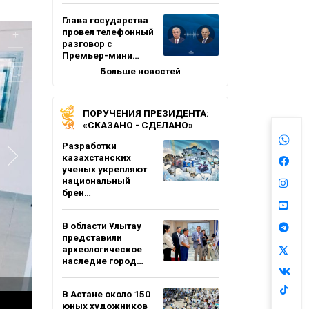
Глава государства
провел телефонный
разговор с
Премьер-мини…
Больше новостей
ПОРУЧЕНИЯ ПРЕЗИДЕНТА:
«СКАЗАНО - СДЕЛАНО»
Разработки
казахстанских
ученых укрепляют
национальный
брен…
В области Ұлытау
представили
археологическое
наследие город…
В Астане около 150
юных художников