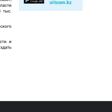
ласти
 тыс.
ского
сти и
оздать