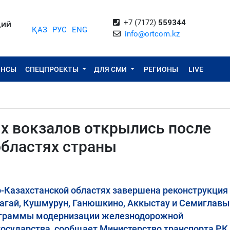
+7 (7172)
559344
ЦИЙ
ҚАЗ
РУС
ENG
info@ortcom.kz
ОНСЫ
СПЕЦПРОЕКТЫ
ДЛЯ СМИ
РЕГИОНЫ
LIVE
 вокзалов открылись после
областях страны
о-Казахстанской областях завершена реконструкция
гай, Кушмурун, Ганюшкино, Аккыстау и Семиглавы
ограммы модернизации железнодорожной
осударства, сообщает Министерство транспорта РК