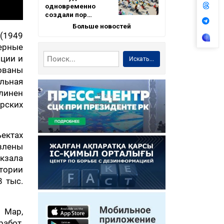
одновременно
создали пор…
Больше новостей
 (1949
нерные
яции и
Искать...
ованы
льная
длинен
рских
ектах
влены
кзала
итории
8 тыс.
 Мар,
абот,