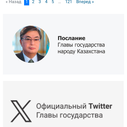
« Назад
1
2
3
4
5
…
121
Вперед »