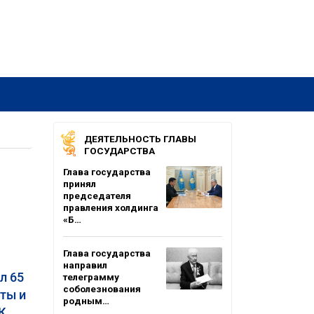
ДЕЯТЕЛЬНОСТЬ ГЛАВЫ
ГОСУДАРСТВА
Глава государства
принял
председателя
правления холдинга
«Б…
Глава государства
направил
л 65
телеграмму
соболезнования
аты и
родным…
К.