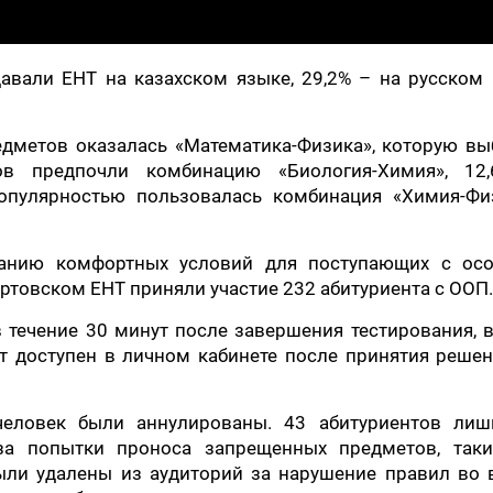
авали ЕНТ на казахском языке, 29,2% – на русском
дметов оказалась «Математика-Физика», которую вы
ков предпочли комбинацию «Биология-Химия», 12
опулярностью пользовалась комбинация «Химия-Физ
данию комфортных условий для поступающих с ос
ртовском ЕНТ приняли участие 232 абитуриента с ООП.
 течение 30 минут после завершения тестирования, 
ет доступен в личном кабинете после принятия реше
еловек были аннулированы. 43 абитуриентов лиш
за попытки проноса запрещенных предметов, таки
ыли удалены из аудиторий за нарушение правил во 