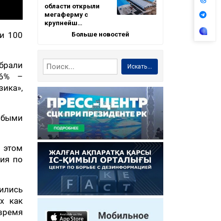
области открыли
мегаферму с
крупнейш…
Больше новостей
 и 100
брали
Искать...
,6% –
ика»,
обыми
в этом
ния по
ились
х как
время