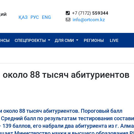
+7 (7172)
559344
ЦИЙ
ҚАЗ
РУС
ENG
info@ortcom.kz
ОНСЫ
СПЕЦПРОЕКТЫ
ДЛЯ СМИ
РЕГИОНЫ
LIVE
 около 88 тысяч абитуриентов
и около 88 тысяч абитуриентов. Пороговый балл
 Средний балл по результатам тестирования состави
139 баллов, его набрали два абитуриента из г. Алм
бщает Министерство науки и высшего образования Р