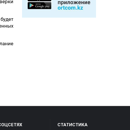
верки
будет
енных
елание
СОЦСЕТЯХ
СТАТИСТИКА