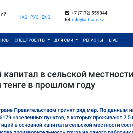
+7 (7172)
559344
ЦИЙ
ҚАЗ
РУС
ENG
info@ortcom.kz
ОНСЫ
СПЕЦПРОЕКТЫ
ДЛЯ СМИ
РЕГИОНЫ
LIVE
 капитал в сельской местност
н тенге в прошлом году
стране Правительством принят ряд мер. По данным н
 6179 населенных пунктов, в которых проживают 7,5
иций в основной капитал в сельской местности сос
яйства производительность труда на одного работник