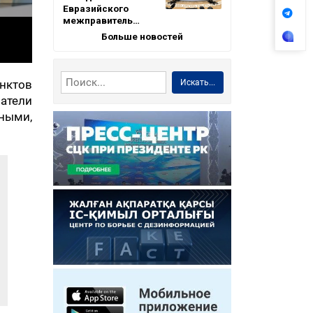
Евразийского
межправитель…
Больше новостей
Искать...
нктов
атели
тными,