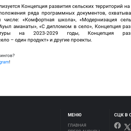
изуется Концепция развития сельских территорий на
 положения ряда программных документов, охватыв
 числе: «Комфортная школа», «Модернизация сель
 «Ауыл аманаты», «С дипломом в село», Концепция ра
уктуры на 2023-2029 годы, Концепция раз
ло – один продукт» и другие проекты.
фингов?
egram
!
МЕНЮ
СЦК В 
ГЛАВНАЯ