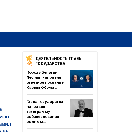
ДЕЯТЕЛЬНОСТЬ ГЛАВЫ
ГОСУДАРСТВА
и
Король Бельгии
Филипп направил
ответное послание
Касым-Жома…
Глава государства
направил
а
телеграмму
 млн
соболезнования
родным…
тавил
а за