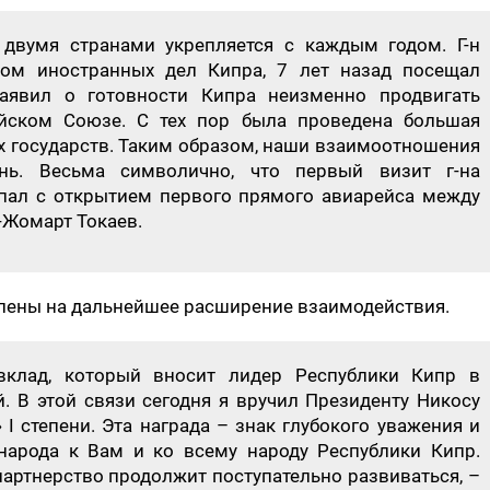
 двумя странами укрепляется с каждым годом. Г-н
ром иностранных дел Кипра, 7 лет назад посещал
заявил о готовности Кипра неизменно продвигать
ейском Союзе. С тех пор была проведена большая
х государств. Таким образом, наши взаимоотношения
ь. Весьма символично, что первый визит г-на
пал с открытием первого прямого авиарейса между
-Жомарт Токаев.
елены на дальнейшее расширение взаимодействия.
клад, который вносит лидер Республики Кипр в
. В этой связи сегодня я вручил Президенту Никосу
І степени. Эта награда – знак глубокого уважения и
народа к Вам и ко всему народу Республики Кипр.
партнерство продолжит поступательно развиваться, –