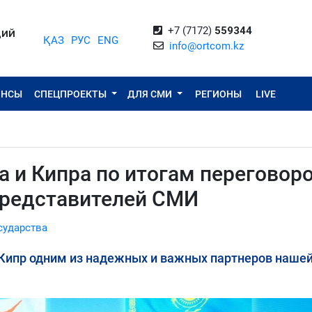
+7 (7172)
559344
ЦИЙ
ҚАЗ
РУС
ENG
info@ortcom.kz
ОНСЫ
СПЕЦПРОЕКТЫ
ДЛЯ СМИ
РЕГИОНЫ
LIVE
 и Кипра по итогам переговор
представителей СМИ
сударства
 Кипр одним из надежных и важных партнеров наше