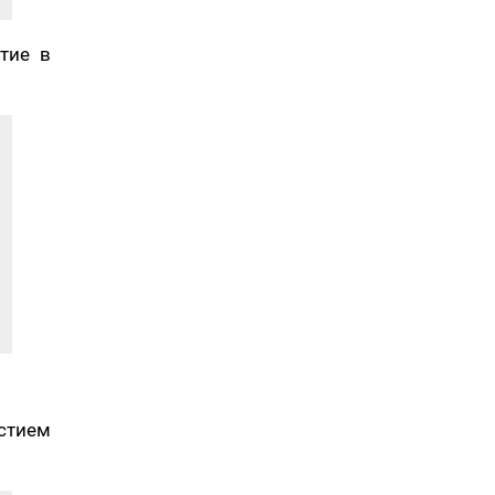
тие в
стием