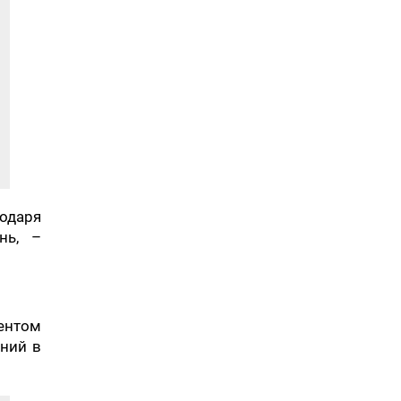
одаря
нь, –
дентом
ний в