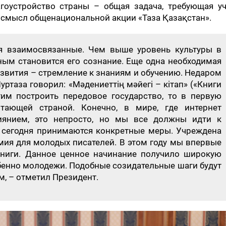
агоустройство страны – общая задача, требующая у
 смысл общенациональной акции «Таза Қазақстан».
ия взаимосвязанные. Чем выше уровень культуры в
ным становится его сознание. Еще одна необходимая
звития – стремление к знаниям и обучению. Недаром
таза говорил: «Мәдениеттің мәйегі – кітап» («Книги
тим построить передовое государство, то в первую
ающей страной. Конечно, в мире, где интернет
иянием, это непросто, но мы все должны идти к
о сегодня принимаются конкретные меры. Учреждена
мия для молодых писателей. В этом году мы впервые
ниги. Данное ценное начинание получило широкую
бенно молодежи. Подобные созидательные шаги будут
, – отметил Президент.