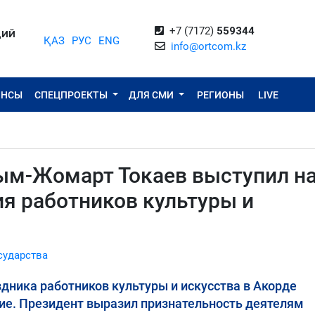
+7 (7172)
559344
ЦИЙ
ҚАЗ
РУС
ENG
info@ortcom.kz
ОНСЫ
СПЕЦПРОЕКТЫ
ДЛЯ СМИ
РЕГИОНЫ
LIVE
сым-Жомарт Токаев выступил н
я работников культуры и
сударства
дника работников культуры и искусства в Акорде
ие. Президент выразил признательность деятелям