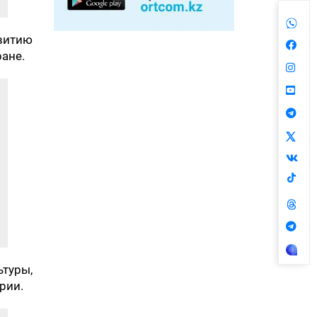
витию
ране.
ьтуры,
рии.