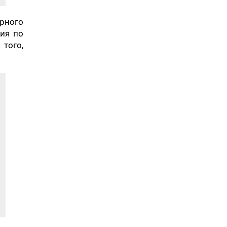
рного
ия по
того,