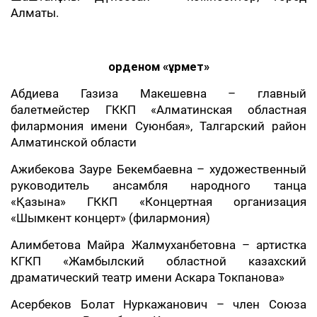
Алматы.
орденом «Құрмет»
Абдиева Газиза Макешевна – главный
балетмейстер ГККП «Алматинская областная
филармония имени Суюнбая», Талгарский район
Алматинской области
Ажибекова Зауре Бекембаевна – художественный
руководитель ансамбля народного танца
«Қазына» ГККП «Концертная организация
«Шымкент концерт» (филармония)
Алимбетова Майра Жалмуханбетовна – артистка
КГКП «Жамбылский областной казахский
драматический театр имени Аскара Токпанова»
Асербеков Болат Нуркажанович – член Союза