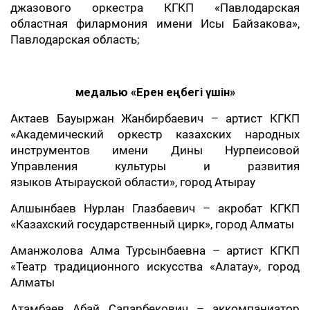
джазового оркестра КГКП «Павлодарская
областная филармония имени Исы Байзакова»,
Павлодарская область;
медалью «Ерен еңбегі үшін»
Актаев Бауыржан Жанбирбаевич – артист КГКП
«Академический оркестр казахских народных
инструментов имени Дины Нурпеисовой
Управления культуры и развития
языков Атырауской области», город Атырау
Алшынбаев Нурлан Глазбаевич – акробат КГКП
«Казахский государственный цирк», город Алматы
Аманжолова Алма Турсынбаевна – артист КГКП
«Театр традиционного искусства «Алатау», город
Алматы
Атамбаев Абай Сапарбекович – аккомпаниатор