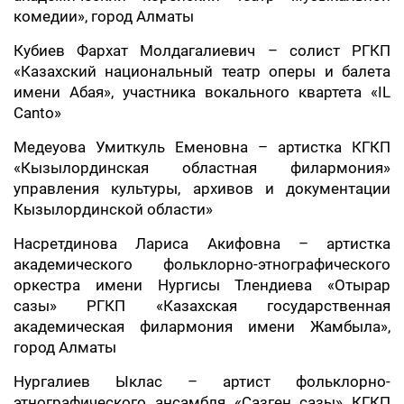
комедии», город Алматы
Кубиев Фархат Молдагалиевич – солист РГКП
«Казахский национальный театр оперы и балета
имени Абая», участника вокального квартета «IL
Canto»
Медеуова Умиткуль Еменовна – артистка КГКП
«Кызылординская областная филармония»
управления культуры, архивов и документации
Кызылординской области»
Насретдинова Лариса Акифовна – артистка
академического фольклорно-этнографического
оркестра имени Нургисы Тлендиева «Отырар
сазы» РГКП «Казахская государственная
академическая филармония имени Жамбыла»,
город Алматы
Нургалиев Ыклас – артист фольклорно-
этнографического ансамбля «Сазген сазы» КГКП