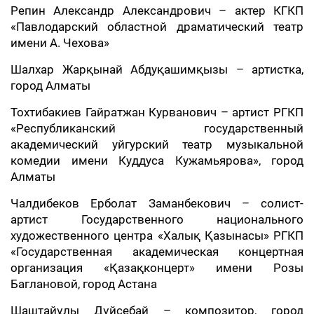
Репин Александр Александрович – актер КГКП
«Павлодарский областной драматический театр
имени А. Чехова»
Шалхар Жарқынай Абдуқашимқызы – артистка,
город Алматы
Тохтибакиев Гайратжан Курванович – артист РГКП
«Республиканский государственный
академический уйгурский театр музыкальной
комедии имени Куддуса Кужамьярова», город
Алматы
Чалдибеков Ерболат Заманбекович – солист-
артист Государственного национального
художественного центра «Халық Қазынасы» РГКП
«Государственная академическая концертная
организация «Қазақконцерт» имени Розы
Баглановой, город Астана
Шаштайұлы Дүйсебай – композитор, город