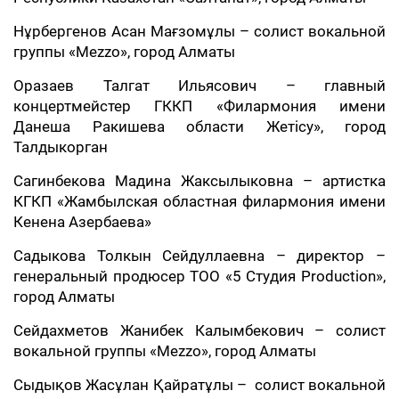
Нұрбергенов Асан Мағзомұлы – солист вокальной
группы «Mezzo», город Алматы
Оразаев Талгат Ильясович – главный
концертмейстер ГККП «Филармония имени
Данеша Ракишева области Жетісу», город
Талдыкорган
Сагинбекова Мадина Жаксылыковна – артистка
КГКП «Жамбылская областная филармония имени
Кенена Азербаева»
Садыкова Толкын Сейдуллаевна – директор –
генеральный продюсер ТОО «5 Студия Production»,
город Алматы
Сейдахметов Жанибек Калымбекович – солист
вокальной группы «Mezzo», город Алматы
Сыдықов Жасұлан Қайратұлы – солист вокальной