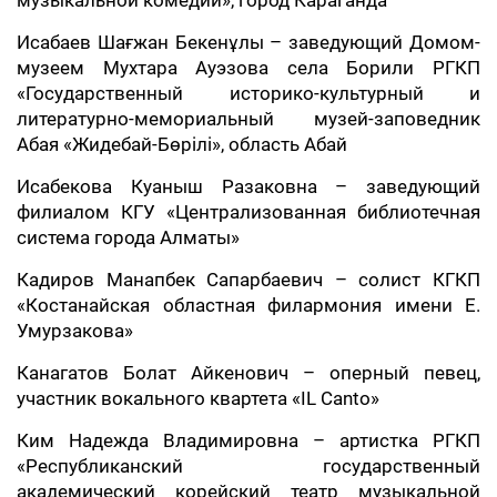
музыкальной комедии», город Караганда
Исабаев Шағжан Бекенұлы – заведующий Домом-
музеем Мухтара Ауэзова села Борили РГКП
«Государственный историко-культурный и
литературно-мемориальный музей-заповедник
Абая «Жидебай-Бөрілі», область Абай
Исабекова Куаныш Разаковна – заведующий
филиалом КГУ «Централизованная библиотечная
система города Алматы»
Кадиров Манапбек Сапарбаевич – cолист КГКП
«Костанайская областная филармония имени Е.
Умурзакова»
Канагатов Болат Айкенович – оперный певец,
участник вокального квартета «IL Canto»
Ким Надежда Владимировна – артистка РГКП
«Республиканский государственный
академический корейский театр музыкальной