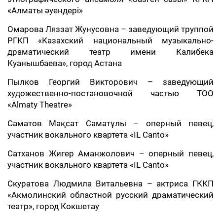
«Алматы әуендері»
Омарова Ляззат Жунусовна – заведующий труппой
РГКП «Казахский национальный музыкально-
драматический театр имени Калибека
Куанышбаева», город Астана
Пылков Георгий Викторович – заведующий
художественно-постановочной частью ТОО
«Almaty Theatre»
Саматов Мақсат Саматұлы – оперный певец,
участник вокального квартета «IL Canto»
Сатханов Жигер Аманжолович – оперный певец,
участник вокального квартета «IL Canto»
Скуратова Людмила Витальевна – актриса ГККП
«Акмолинский областной русский драматический
театр», город Кокшетау