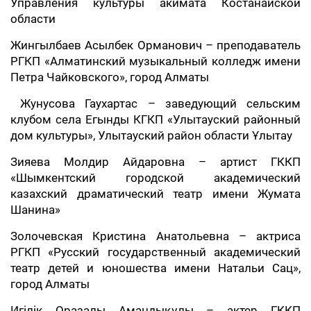
Управления культуры акимата Костанайской
области
Жингылбаев Асылбек Орманович – преподаватель
РГКП «Алматинский музыкальный колледж имени
Петра Чайковского», город Алматы
Жунусова Гаухартас – заведующий сельским
клубом села Егынды КГКП «Улытауский районный
дом культуры», Улытауский район области Ұлытау
Зияева Молдир Айдаровна – артист ГККП
«Шымкентский городской академический
казахский драматический театр имени Жумата
Шанина»
Золочевская Кристина Анатольевна – актриса
РГКП «Русский государственный академический
театр детей и юношества имени Натальи Сац»,
город Алматы
Игілік Оразалы Амандықұлы – актер ГККП