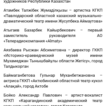
художников Республики Казахстан
Атамбек Талжібек Жумаділқызы – артистка КГКП
«Павлодарский областной казахский музыкально-
драматический театр имени Жусупбека Аймаутова»
Атыгаев Базарбек Кайырбекович – первый
заместитель руководителя АО
«Телерадиокомпания «Almaty»
Аязбаева Рысжан Абсиметовна – директор ГККП
«Историко-краеведческий музей имени
Мұхамеджан Тынышбайұлы области Жетісу», город
Талдыкорган
Баймаганбетова Гульнар Муханбетжановна –
актриса ГККП «Актюбинский областной театр кукол
«Алақай», город Актобе
Бойко Александр Павлович – артист-вокалист
КГКП «Карагандинский академический театр