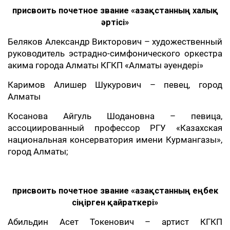
присвоить почетное звание «Қазақстанның халық
әртісі»
Беляков Александр Викторович – художественный
руководитель эстрадно-симфонического оркестра
акима города Алматы КГКП «Алматы әуендері»
Каримов Алишер Шукурович – певец, город
Алматы
Косанова Айгуль Шодановна – певица,
ассоциированный профессор РГУ «Казахская
национальная консерватория имени Курмангазы»,
город Алматы;
присвоить почетное звание «Қазақстанның еңбек
сіңірген қайраткері»
Абильдин Асет Токенович – артист КГКП