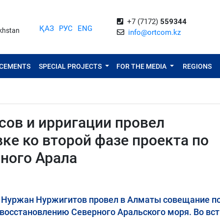
+7 (7172)
559344
ҚАЗ
РУС
ENG
akhstan
info@ortcom.kz
NCEMENTS
SPECIAL PROJECTS
FOR THE MEDIA
REGIONS
сов и ирригации провел
ке ко второй фазе проекта по
ного Арала
и Нуржан Нуржигитов провел в Алматы совещание п
 восстановлению Северного Аральского моря. Во вст