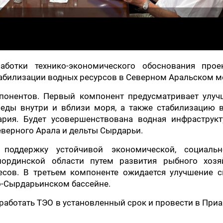
ботки технико-экономического обоснования прое
табилизации водных ресурсов в Северном Аральском м
мпонентов. Первый компонент предусматривает улуч
еды внутри и вблизи моря, а также стабилизацию в
ария. Будет усовершенствована водная инфраструкт
еверного Арала и дельты Сырдарьи.
 поддержку устойчивой экономической, социаль
ординской области путем развития рыбного хозяй
есов. В третьем компоненте ожидается улучшение с
о-Сырдарьинском бассейне.
работать ТЭО в установленный срок и провести в При