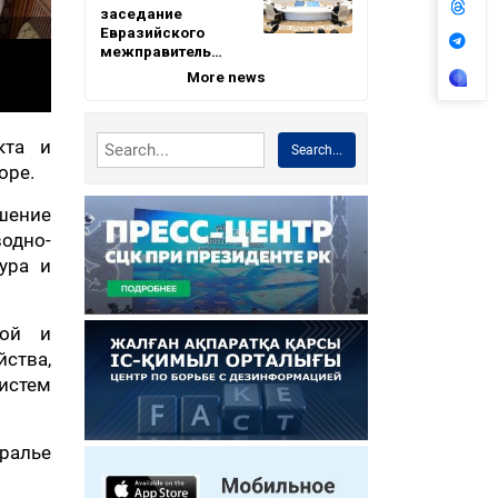
заседание
Евразийского
межправитель…
More news
кта и
Search...
оре.
шение
одно-
ура и
ной и
ства,
истем
аралье