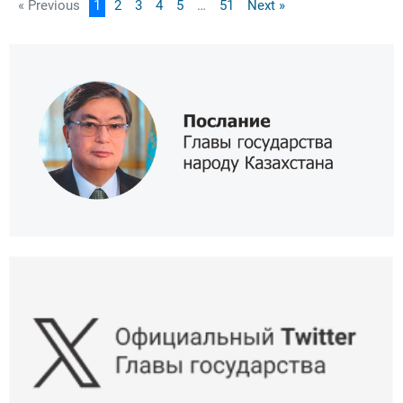
« Previous
1
2
3
4
5
…
51
Next »