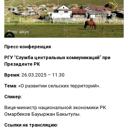
Фото: aikyn
Пресс
-
конференция
РГУ
“
Служба
центральных
коммуникаций
”
при
Президенте РК
Время
: 26.03.2025 – 11.30
Тема
: «О развитии сельских территорий».
Спикер
:
Вице-министр национальной экономики РК
Омарбеков Бауыржан Бакытулы.
Ссылки
на
трансляцию
: