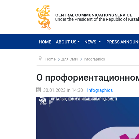
CENTRAL COMMUNICATIONS SERVICE
under the President of the Republic of Kaz
HOME
ABOUT US
NEWS
PRESS ANNOU
Home
Для СМИ
Infographics
О профориентационном
30.01.2023 in 14:30
Infographics