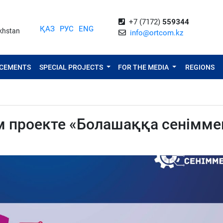
+7 (7172)
559344
ҚАЗ
РУС
ENG
akhstan
info@ortcom.kz
NCEMENTS
SPECIAL PROJECTS
FOR THE MEDIA
REGIONS
 проекте «Болашаққа сенімме