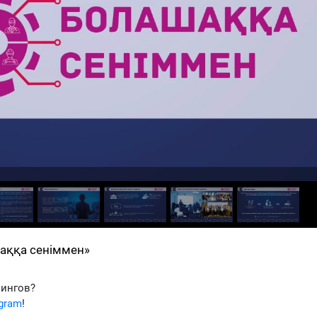
аққа сеніммен»
фингов?
egram
!