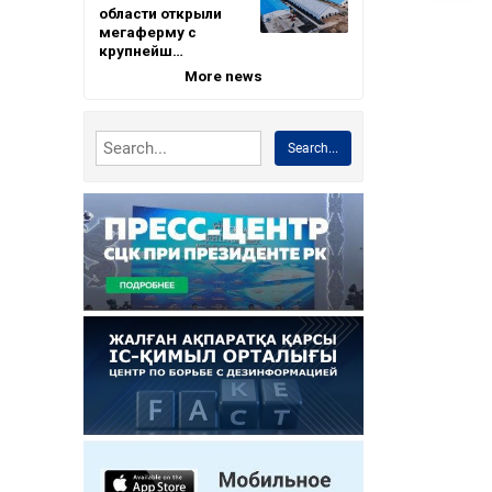
области открыли
мегаферму с
крупнейш…
More news
Search...