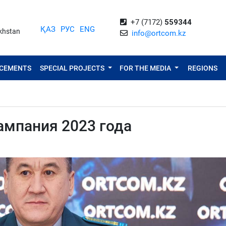
+7 (7172)
559344
ҚАЗ
РУС
ENG
akhstan
info@ortcom.kz
NCEMENTS
SPECIAL PROJECTS
FOR THE MEDIA
REGIONS
ампания 2023 года