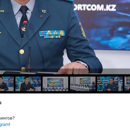
а
фингов?
egram
!