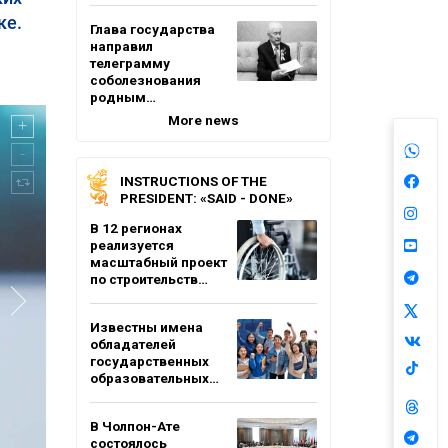
ке.
Глава государства
направил
телеграмму
соболезнования
родным…
More news
INSTRUCTIONS OF THE
PRESIDENT: «SAID - DONE»
В 12 регионах
реализуется
масштабный проект
по строительств…
Известны имена
обладателей
государственных
образовательных…
В Чолпон-Ате
состоялось