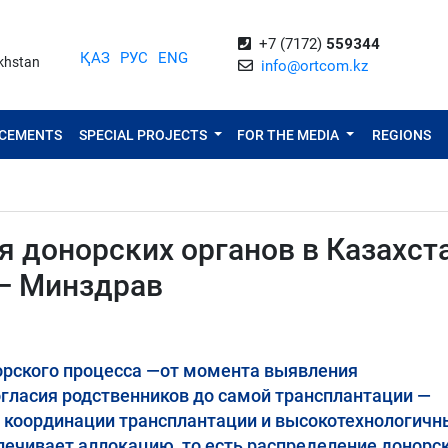
+7 (7172)
559344
ҚАЗ
РУС
ENG
akhstan
info@ortcom.kz
NCEMENTS
SPECIAL PROJECTS
FOR THE MEDIA
REGIONS
 донорских органов в Казахст
— Минздрав
орского процесса —от момента выявления
огласия родственников до самой трансплантации —
о координации трансплантации и высокотехнологичн
печивает аллокацию, то есть распределение донорс