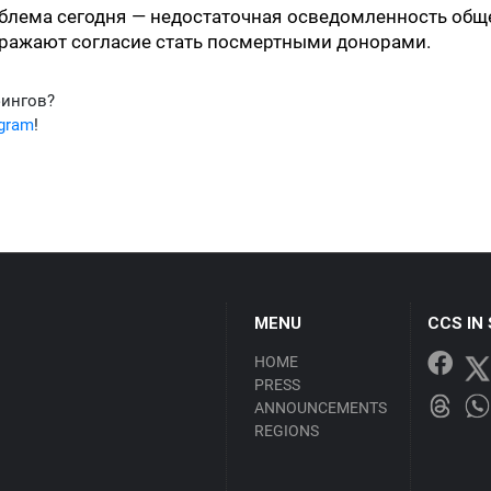
облема сегодня — недостаточная осведомленность общ
ражают согласие стать посмертными донорами.
фингов?
egram
!
MENU
CCS IN
HOME
PRESS
ANNOUNCEMENTS
REGIONS