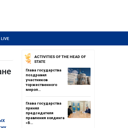
LIVE
ACTIVITIES OF THE HEAD OF
STATE
ане
Глава государства
поздравил
участников
торжественного
мероп…
Глава государства
принял
председателя
правления холдинга
ых
«Б…
ких