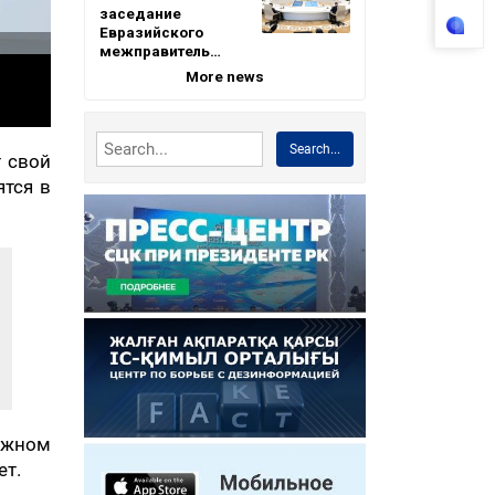
заседание
Евразийского
межправитель…
More news
Search...
т свой
ятся в
лжном
ет.