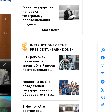
Глава государства
направил
телеграмму
соболезнования
родным…
More news
INSTRUCTIONS OF THE
PRESIDENT: «SAID - DONE»
В 12 регионах
реализуется
масштабный проект
по строительств…
Известны имена
обладателей
государственных
образовательных…
В Чолпон-Ате
состоялось