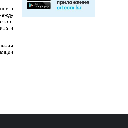
ннего
 между
спорт
ница и
лении
вающей