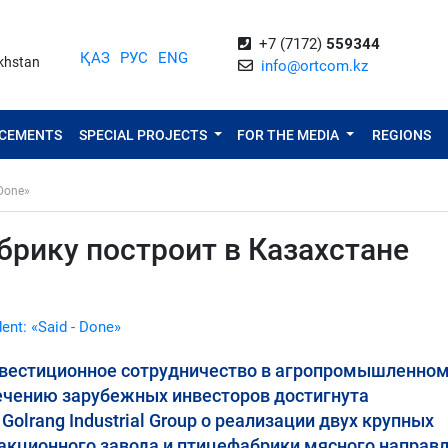
+7 (7172)
559344
ҚАЗ
РУС
ENG
akhstan
info@ortcom.kz
NCEMENTS
SPECIAL PROJECTS
FOR THE MEDIA
REGIONS
 Done»
рику построит в Казахстане
dent: «Said - Done»
нвестиционное сотрудничество в агропромышленно
лечению зарубежных инвесторов достигнута
olrang Industrial Group о реализации двух крупных
акционного завода и птицефабрики мясного направл