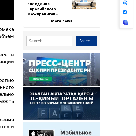
заседание
Евразийского
межправитель…
More news
Ермека
объем
Search...
еса в
изации
остью
анного
тельно
имость
ления
ства и