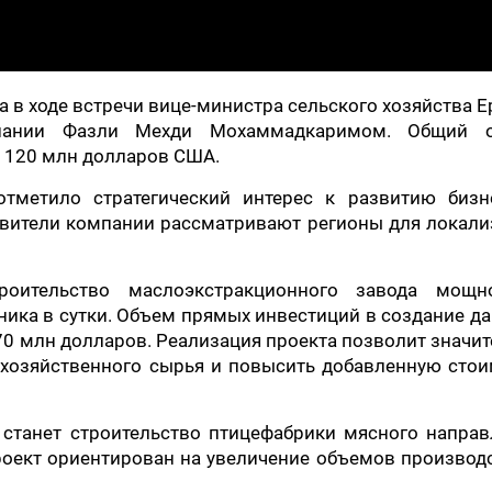
а в ходе встречи вице-министра сельского хозяйства 
мпании Фазли Мехди Мохаммадкаримом. Общий 
а 120 млн долларов США.
p отметило стратегический интерес к развитию бизн
авители компании рассматривают регионы для локал
роительство маслоэкстракционного завода мощн
ника в сутки. Объем прямых инвестиций в создание д
70 млн долларов. Реализация проекта позволит значи
охозяйственного сырья и повысить добавленную сто
станет строительство птицефабрики мясного направ
оект ориентирован на увеличение объемов производ