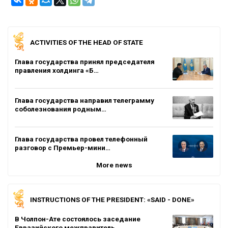
ACTIVITIES OF THE HEAD OF STATE
Глава государства принял председателя
правления холдинга «Б…
Глава государства направил телеграмму
соболезнования родным…
Глава государства провел телефонный
разговор с Премьер-мини…
More news
INSTRUCTIONS OF THE PRESIDENT: «SAID - DONE»
В Чолпон-Ате состоялось заседание
Евразийского межправитель…