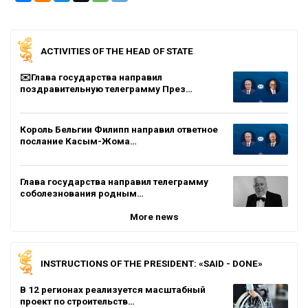
ACTIVITIES OF THE HEAD OF STATE
✉️Глава государства направил
поздравительную телеграмму През…
Король Бельгии Филипп направил ответное
послание Касым-Жома…
Глава государства направил телеграмму
соболезнования родным…
More news
INSTRUCTIONS OF THE PRESIDENT: «SAID - DONE»
В 12 регионах реализуется масштабный
проект по строительств…