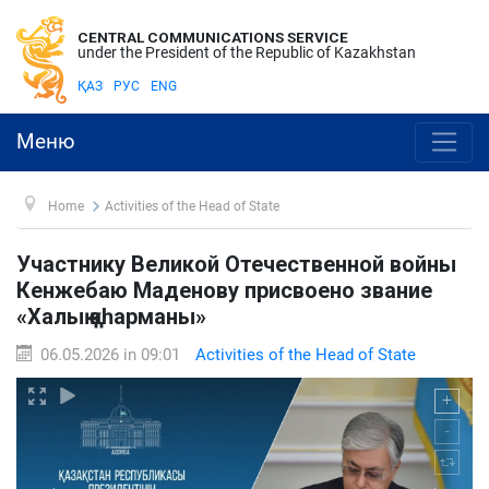
CENTRAL COMMUNICATIONS SERVICE
under the President of the Republic of Kazakhstan
ҚАЗ
РУС
ENG
Меню
Home
Activities of the Head of State
Участнику Великой Отечественной войны
Кенжебаю Маденову присвоено звание
«Халық қаһарманы»
06.05.2026 in 09:01
Activities of the Head of State