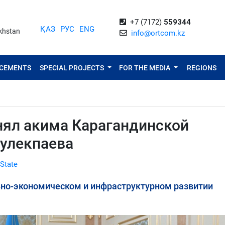
+7 (7172)
559344
ҚАЗ
РУС
ENG
akhstan
info@ortcom.kz
NCEMENTS
SPECIAL PROJECTS
FOR THE MEDIA
REGIONS
нял акима Карагандинской
Булекпаева
 State
ьно-экономическом и инфраструктурном развитии