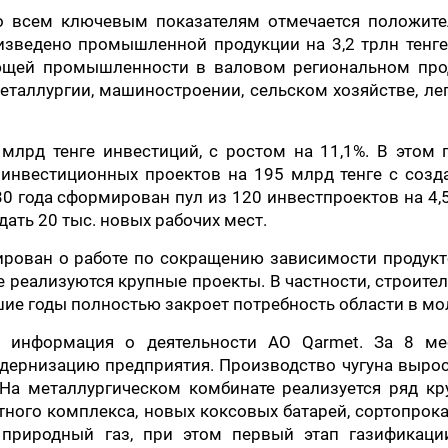
по всем ключевым показателям отмечается положите
изведено промышленной продукции на 3,2 трлн тенге
ающей промышленности в валовом региональном прод
таллургии, машиностроении, сельском хозяйстве, ле
млрд тенге инвестиций, с ростом на 11,1%. В этом 
 инвестиционных проектов на 195 млрд тенге с созд
30 года сформирован пул из 120 инвестпроектов на 4,
дать 20 тыс. новых рабочих мест.
рован о работе по сокращению зависимости продукт
е реализуются крупные проекты. В частности, строите
ие годы полностью закроет потребность области в мо
а информация о деятельности АО Qarmet. За 8 ме
дернизацию предприятия. Производство чугуна выро
. На металлургическом комбинате реализуется ряд к
тного комплекса, новых коксовых батарей, сортопрок
а природный газ, при этом первый этап газификаци