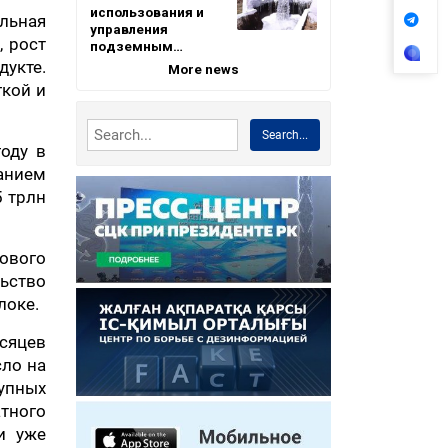
использования и
льная
управления
, рост
подземным…
укте.
More news
гкой и
Search...
году в
анием
5 трлн
ового
льство
локе.
сяцев
сло на
рупных
атного
и уже