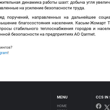
ожительная динамика работы шахт: добыча угля увели
авленные на усиление безопасности труда.
яд поручений, направленных на дальнейшее социа
вышение благосостояния населения. Касым-Жомарт Т
просы стабильного теплоснабжения городов и насел
нной безопасности на предприятиях АО Qarmet.
фингов?
egram
!
MENU
CCS IN
HOME