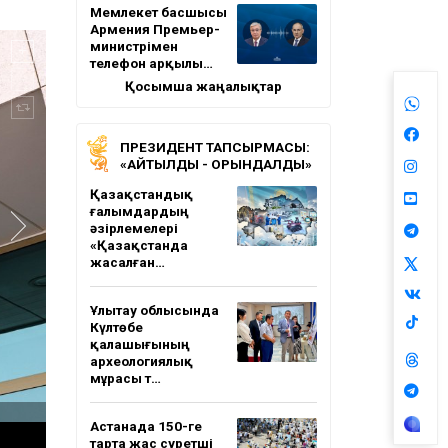
Мемлекет басшысы
Армения Премьер-
министрімен
телефон арқылы…
Қосымша жаңалықтар
ПРЕЗИДЕНТ ТАПСЫРМАСЫ:
«АЙТЫЛДЫ - ОРЫНДАЛДЫ»
Қазақстандық
ғалымдардың
әзірлемелері
«Қазақстанда
жасалған…
Ұлытау облысында
Күлтөбе
қалашығының
археологиялық
мұрасы т…
Астанада 150-ге
тарта жас суретші