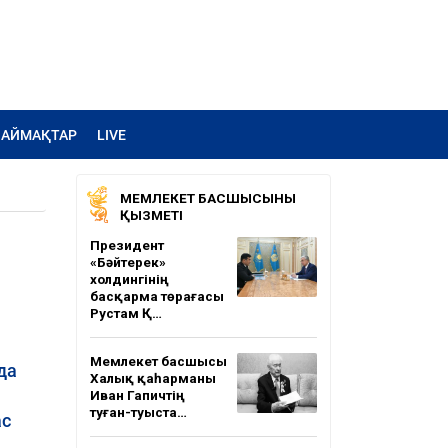
АЙМАҚТАР
LIVE
МЕМЛЕКЕТ БАСШЫСЫНЫҢ
ҚЫЗМЕТІ
Президент
«Бәйтерек»
холдингінің
басқарма төрағасы
Рустам Қ…
Мемлекет басшысы
да
Халық қаһарманы
Иван Гапичтің
туған-туыста…
ас