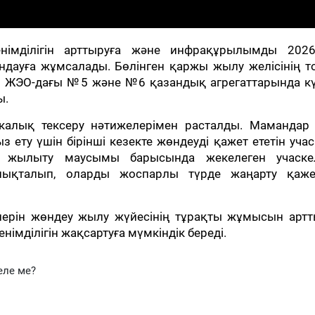
імділігін арттыруға және инфрақұрылымды 2026
ауға жұмсалады. Бөлінген қаржы жылу желісінің т
ер ЖЭО-дағы №5 және №6 қазандық агрегаттарында к
ы.
никалық тексеру нәтижелерімен расталды. Мамандар
ету үшін бірінші кезекте жөндеуді қажет ететін уча
 жылыту маусымы барысында жекелеген учаске
нықталып, оларды жоспарлы түрде жаңарту қажетт
лерін жөндеу жылу жүйесінің тұрақты жұмысын артт
мділігін жақсартуға мүмкіндік береді.
еле ме?