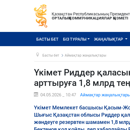
Қазақстан Республикасының Президен
ОРТАЛЫҚ КОММУНИКАЦИЯЛАР ҚЫЗМЕТІ
БАСТЫ БЕТ
БІЗ ТУРАЛЫ
ЖАҢАЛЫҚТАР
Басты бет
Аймақтар жаңалықтары
Үкімет Риддер қаласы
арттыруға 1,8 млрд тең
04.05.2026 _ 10:47
Аймақтар жаңалықтар
Үкімет Мемлекет басшысы Қасым-Жо
Шығыс Қазақстан облысы Риддер қа
жөндеуге резервтен шамамен 1,8 млрд
Бектенов қол қойды, деп хабарлайды P