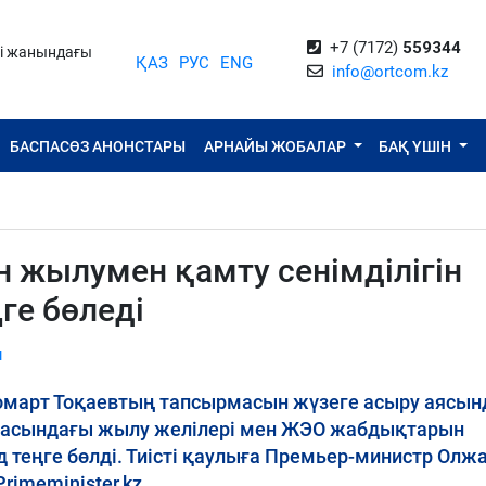
+7 (7172)
559344
ті жанындағы
ҚАЗ
РУС
ENG
info@ortcom.kz
БАСПАСӨЗ АНОНСТАРЫ
АРНАЙЫ ЖОБАЛАР
БАҚ ҮШІН
н жылумен қамту сенімділігін
ге бөледі
ы
март Тоқаевтың тапсырмасын жүзеге асыру аясын
ласындағы жылу желілері мен ЖЭО жабдықтарын
 теңге бөлді. Тиісті қаулыға Премьер-министр Олж
rimeminister.kz.