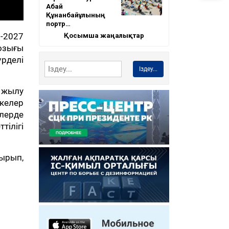
Абай
Құнанбайұлының
портр…
Қосымша жаңалықтар
-2027
озығы
үрделі
Іздеу...
 жылу
скелер
лерде
ілігі
ырып,