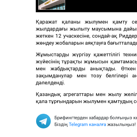
Қаражат қаланы жылумен қамту сен
жылдардағы жылыту маусымына дайынд
жеткен 12 учаскесіне, сондай-ақ Ридд
жөндеу жобаларын аяқтауға бағытталад
Жұмыстарды жүргізу қажеттілігі тех
жүйесінің тұрақты жұмысын қамтамасыз 
мен жабдықтарды анықтады. Өткен
зақымданулар мен тозу белгілері а
дәлелденді.
Қазандық агрегаттары мен жылу желі
қала тұрғындарын жылумен қамтудың сені
Брифингтерден хабардар болғыңыз к
Біздің
Telegram каналға
жазылыңыз!