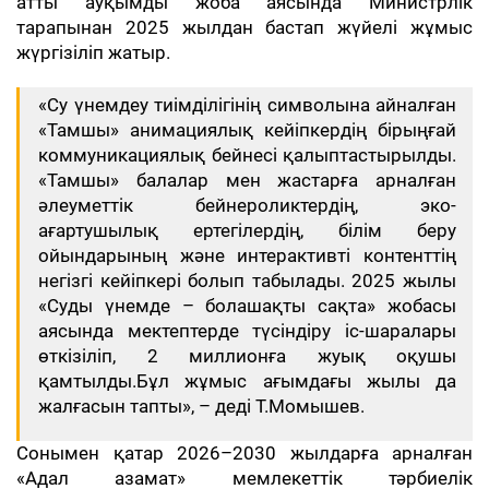
атты ауқымды жоба аясында Министрлік
тарапынан 2025 жылдан бастап жүйелі жұмыс
жүргізіліп жатыр.
«Су үнемдеу тиімділігінің символына айналған
«Тамшы» анимациялық кейіпкердің бірыңғай
коммуникациялық бейнесі қалыптастырылды.
«Тамшы» балалар мен жастарға арналған
әлеуметтік бейнероликтердің, эко-
ағартушылық ертегілердің, білім беру
ойындарының және интерактивті контенттің
негізгі кейіпкері болып табылады. 2025 жылы
«Суды үнемде – болашақты сақта» жобасы
аясында мектептерде түсіндіру іс-шаралары
өткізіліп, 2 миллионға жуық оқушы
қамтылды.Бұл жұмыс ағымдағы жылы да
жалғасын тапты», – деді Т.Момышев.
Сонымен қатар 2026–2030 жылдарға арналған
«Адал азамат» мемлекеттік тәрбиелік