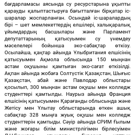
бағдарламасы аясында су ресурстарына ұқыпты
қарауды қалыптастыруға бағытталған бірқатар іс-
шаралар жоспарланған. Осындай іс-шаралардың
бірі – шет мемлекеттердің елшілері, халықаралық
ұйымдардың басшылары және Парламент
депутаттарының қатысуымен су үнемдеу
мәселелері бойынша эко-сабақтар өткізу.
Осылайша, қаңтар айында Ұлыбритания елшісінің
қатысуымен Ақмола облысында 150 мыңнан
астам оқушыны қамтыған эко-сағат өткізілді.
Ақпан айында жобаға Солтүстік Қазақстан, Шығыс
Қазақстан, абай және Павлодар облыстары
қосылып, 300 мыңнан астам оқушы мен колледж
студенттері қамтылды. Наурыз айында Франция
елшісінің қатысуымен Қарағанды облысында және
Жетісу мен Ұлытау облыстарында өткен ашық
сабақтар 328 мыңға жуық оқушы мен колледж
студенттерін қамтыды. Сәуір айында СРИМ Ғылым
және жоғары білім министрлігімен бірлесуімен