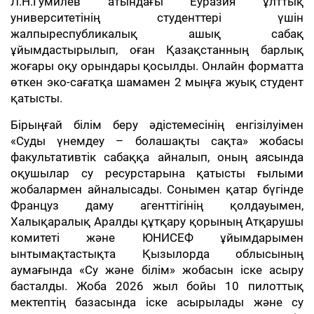
Л.Н.Гумилев атындағы Еуразия ұлттық
университетінің студенттері үшін
жалпыреспубликалық ашық сабақ
ұйымдастырылып, оған Қазақстанның барлық
жоғары оқу орындары қосылды. Онлайн форматта
өткен эко-сағатқа шамамен 2 мыңға жуық студент
қатысты.
Бірыңғай білім беру әдістемесінің енгізілуімен
«Суды үнемдеу – болашақты сақта» жобасы
факультативтік сабаққа айналып, оның аясында
оқушылар су ресурстарына қатысты ғылыми
жобалармен айналысады. Сонымен қатар бүгінде
Француз даму агенттігінің қолдауымен,
Халықаралық Аралды құтқару қорының Атқарушы
комитеті және ЮНИСЕФ ұйымдарымен
ынтымақтастықта Қызылорда облысының
аумағында «Су және білім» жобасын іске асыру
басталды. Жоба 2026 жыл бойы 10 пилоттық
мектептің базасында іске асырылады және су