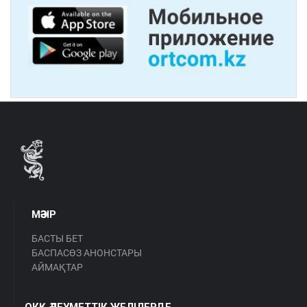
МӘЗІР
БАСТЫ БЕТ
БАСПАСӨЗ АНОНСТАРЫ
АЙМАҚТАР
ОКҚ ӘЛЕУМЕТТІК ЖЕЛІЛЕРДЕ