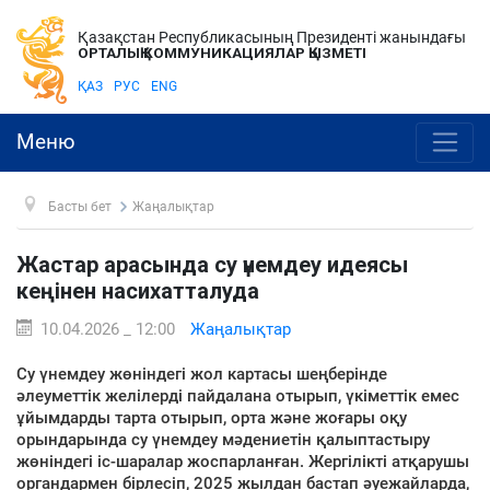
Қазақстан Республикасының Президенті жанындағы
ОРТАЛЫҚ КОММУНИКАЦИЯЛАР ҚЫЗМЕТІ
ҚАЗ
РУС
ENG
Меню
Басты бет
Жаңалықтар
Жастар арасында су үнемдеу идеясы
кеңінен насихатталуда
10.04.2026 _ 12:00
Жаңалықтар
Су үнемдеу жөніндегі жол картасы шеңберінде
әлеуметтік желілерді пайдалана отырып, үкіметтік емес
ұйымдарды тарта отырып, орта және жоғары оқу
орындарында су үнемдеу мәдениетін қалыптастыру
жөніндегі іс-шаралар жоспарланған. Жергілікті атқарушы
органдармен бірлесіп, 2025 жылдан бастап әуежайларда,