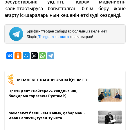
ресурстарына ұқыпты қарау мәдениетін
қалыптастыруға бағытталған білім беру және
ағарту іс-шараларының кешенін өткізуді көздейді.
Брифингтерден хабардар болғыңыз келе ме?
Біздің
Telegram каналға
жазылыңыз!
МЕМЛЕКЕТ БАСШЫСЫНЫҢ ҚЫЗМЕТІ
Президент «Бәйтерек» холдингінің
басқарма төрағасы Рустам Қ…
Мемлекет басшысы Халық қаһарманы
Иван Гапичтің туған-туыста…