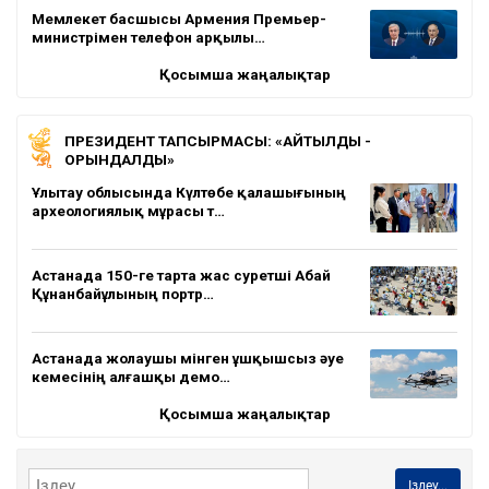
Мемлекет басшысы Армения Премьер-
министрімен телефон арқылы…
Қосымша жаңалықтар
ПРЕЗИДЕНТ ТАПСЫРМАСЫ: «АЙТЫЛДЫ -
ОРЫНДАЛДЫ»
Ұлытау облысында Күлтөбе қалашығының
археологиялық мұрасы т…
Астанада 150-ге тарта жас суретші Абай
Құнанбайұлының портр…
Астанада жолаушы мінген ұшқышсыз әуе
кемесінің алғашқы демо…
Қосымша жаңалықтар
Іздеу...