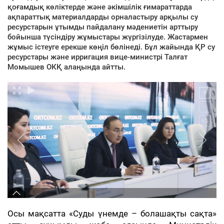
қоғамдық көліктерде және әкімшілік ғимараттарда
ақпараттық материалдарды орналастыру арқылы су
ресурстарын ұтымды пайдалану мәдениетін арттыру
бойынша түсіндіру жұмыстары жүргізілуде. Жастармен
жұмыс істеуге ерекше көңіл бөлінеді. Бұл жайында ҚР су
ресурстары және ирригация вице-министрі Талғат
Момышев ОКҚ алаңында айтты.
Осы мақсатта «Суды үнемде – болашақты сақта»