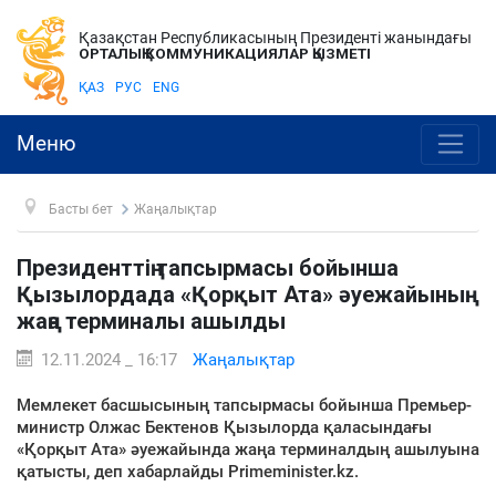
Қазақстан Республикасының Президенті жанындағы
ОРТАЛЫҚ КОММУНИКАЦИЯЛАР ҚЫЗМЕТІ
ҚАЗ
РУС
ENG
Меню
Басты бет
Жаңалықтар
Президенттің тапсырмасы бойынша
Қызылордада «Қорқыт Ата» әуежайының
жаңа терминалы ашылды
12.11.2024 _ 16:17
Жаңалықтар
Мемлекет басшысының тапсырмасы бойынша Премьер-
министр Олжас Бектенов Қызылорда қаласындағы
«Қорқыт Ата» әуежайында жаңа терминалдың ашылуына
қатысты, деп хабарлайды Primeminister.kz.