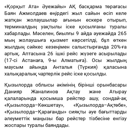
«Қорқыт Ата» Әуежайы» АҚ басқарма төрағасы
Баян Ажмолдаев өңірдегі жыл сайын өсіп келе
жатқан жолаушылар ағынын ескере отырып,
терминалдың уақтылы іске қосылғаны туралы
хабарлады. Мәселен, биылғы 9 айда әуежайда 265
мың жолаушыға қызмет көрсетілді, бұл өткен
жылдың сәйкес кезеңімен салыстырғанда 20%-ға
артық. Аптасына 26 ішкі рейс жүзеге асырылады
(17-сі Астанаға, 9-ы Алматыға). Осы жылдың
маусым айында Анталья (Түркия) қаласына
халықаралық чартерлік рейс іске қосылды.
Қызылорда облысы әкімінің бірінші орынбасары
Данияр Жаналинов Ақтау және Атырау
қалаларында қосымша рейстер ашу, сондай-ақ
«Қызылорда–Көкшетау», «Қызылорда–Ақтөбе»,
«Қызылорда–Қарағанды» сияқты әуе бағыттарды
әлеуметтік маңызы бар рейстер тізбесіне енгізу
жоспары туралы баяндады.