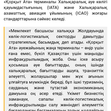
«Қорқыт Ата» терминалы Халықаралық әуе көлігі
қауымдастығының (IATA) және Халықаралық
азаматтық авиация ұйымының (ICAO) жоғары
стандарттарына сәйкес келеді.
«Мемлекет басшысы халыққа Жолдауында
көлік-логистикалық секторды дамытуды
стратегиялық басымдық деп атады. «Қорқыт
Ата» әуежайының жаңа терминалы – өңір үшін
ғана емес, бүкіл Қазақстан үшін маңызды
инфрақұрылымдық жоба. Оны іске асыру
қосымша әуе бағыттарды, оның ішінде
халықаралық бағыттарды ашуға, транзиттік
әлеуетті, жолаушылар мен жүк ағынын
ұлғайтуға мүмкіндік береді, бұл ішкі туризмнің,
сауданың және тұтастай экономиканың
дамуына оң әсер етеді. Үкімет бизнестің
заманауи, сапалы көлік-логистикалық
инфрақұрылымды салу жөніндегі әлеуметтік
бағдарланған бастамаларын толық қолдайтын