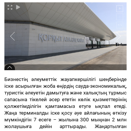
Бизнестің әлеуметтік жауапкершілігі шеңберінде
іске асырылған жоба өңірдің сауда-экономикалық,
туристік әлеуетін дамытуға және халықтың тұрмыс
сапасына тікелей әсер ететін көлік қызметтерінің
қолжетімділігін қамтамасыз етуге ықпал етеді.
Жаңа терминалды іске қосу әуе айлағының өткізу
мүмкіндігін 7 есеге – жылына 300 мыңнан 2 млн
жолаушыға дейін арттырады. Жаңартылған