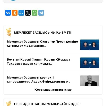
МЕМЛЕКЕТ БАСШЫСЫНЫҢ ҚЫЗМЕТІ
Мемлекет басшысы Сингапур Президентіне
құттықтау жеделхатын…
Бельгия Королі Филипп Қасым-Жомарт
Тоқаевқа жауап хат жолда…
Мемлекет басшысы көрнекті
кинорежиссер Ардақ Әмірқұловтың о…
Қосымша жаңалықтар
ПРЕЗИДЕНТ ТАПСЫРМАСЫ: «АЙТЫЛДЫ -