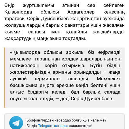
Өңір жұртшылығы атынан сөз сөйлеген
Қызылорда облысы Ардагерлер кеңесінің
төрағасы Серік Дүйсенбаев жаңартылған әуежайда
жолаушылардың барлық санаттары үшін жасалған
қызмет сапасы мен қолайлы жағдайларды
жақсартудың маңызына тоқталды.
«Қызылорда облысы арқылы біз өңірлерді
мемлекет тарапынан қолдау шараларының оң
нәтижелерін көріп отырмыз. Бүгін біздің
жерлестеріміздің арманы орындалды – жаңа
әуежай терминалы ашылды. Мемлекет
басшысына өңірге ерекше көңіл бөлгені үшін
алғыс білдіргім келеді, бұл барлық салада
өсуге ықпал етеді», — деді Серік Дүйсенбаев.
Брифингтерден хабардар болғыңыз келе ме?
Біздің
Telegram каналға
жазылыңыз!