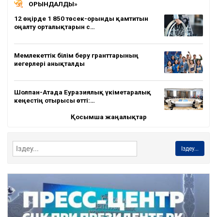
ОРЫНДАЛДЫ»
12 өңірде 1 850 төсек-орынды қамтитын
оңалту орталықтарын с…
Мемлекеттік білім беру гранттарының
иегерлері анықталды
Шолпан-Атада Еуразиялық үкіметаралық
кеңестің отырысы өтті:…
Қосымша жаңалықтар
Іздеу...