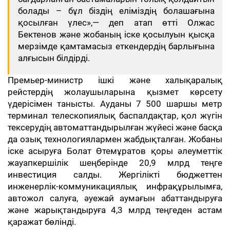
болады – бұл біздің еліміздің болашағына
қосылған үлес»,— деп атап өтті Олжас
Бектенов және жобаның іске қосылуын қысқа
мерзімде қамтамасыз еткендердің барлығына
алғысын білдірді.
Премьер-министр ішкі және халықаралық
рейстердің жолаушыларына қызмет көрсету
үдерісімен танысты. Ауданы 7 500 шаршы метр
терминал телескопиялық баспалдақтар, қол жүгін
тексерудің автоматтандырылған жүйесі және басқа
да озық технологиялармен жабдықталған. Жобаны
іске асыруға Болат Өтемұратов қоры әлеуметтік
жауапкершілік шеңберінде 20,9 млрд теңге
инвестиция салды. Жергілікті бюджеттен
инженерлік-коммуникациялық инфрақұрылымға,
автожол салуға, әуежай аумағын абаттандыруға
және жарықтандыруға 4,3 млрд теңгеден астам
қаражат бөлінді.