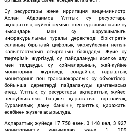
орташа жалақысы екі еседен астам өсті.
Су ресурстары және ирригация вице-министрі
Аслан Абдраимов Ұлттық су ресурстары
ақпараттық жүйесі жұмыс істеп тұрғанын және су
нысандары мен су шаруашылығы
инфрақұрылымы туралы деректерді біріктіретін
саланың бірыңғай цифрлық экожүйесінің негізін
қалыптастырып отырғанын баяндады. Жүйе су
теңгерімін жүргізуді, су пайдалануды есепке алу
мен талдауды, су қоймаларының жай-күйіне
мониторинг жүргізуді, сондай-ақ ғарыштық
мониторинг пен трансшекаралық су объектілері
бойынша деректерді пайдалануды қамтамасыз
етеді. Ұлттық су ресурстары ақпараттық жүйесі
республикалық бюджет қаражатын тартпай-ақ,
Еуразиялық даму банкінің гранттық қаражаты
есебінен жүзеге асырылуда.
Ақпараттық жүйеде 17 758 өзен, 3 148 көл, 3 927
мониторингтік ұңғымалар және 1 209