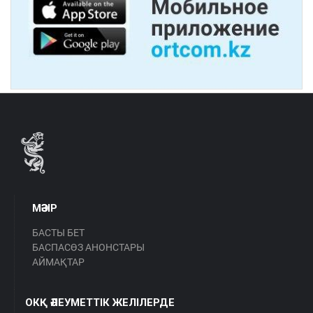
МӘЗІР
БАСТЫ БЕТ
БАСПАСӨЗ АНОНСТАРЫ
АЙМАҚТАР
ОКҚ ӘЛЕУМЕТТІК ЖЕЛІЛЕРДЕ