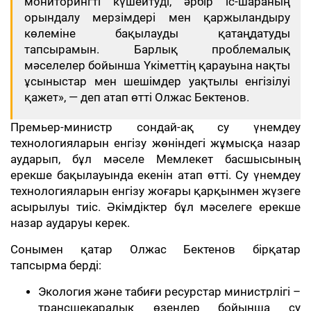
мониторингті күшейтуді, әрбір іс-шараның
орындалу мерзімдері мен қаржыландыру
көлеміне бақылауды қатаңдатуды
тапсырамын. Барлық проблемалық
мәселелер бойынша Үкіметтің қарауына нақты
ұсыныстар мен шешімдер уақтылы енгізілуі
қажет», — деп атап өтті Олжас Бектенов.
Премьер-министр сондай-ақ су үнемдеу
технологияларын енгізу жөніндегі жұмысқа назар
аударып, бұл мәселе Мемлекет басшысының
ерекше бақылауында екенін атап өтті. Су үнемдеу
технологияларын енгізу жоғары қарқынмен жүзеге
асырылуы тиіс. Әкімдіктер бұл мәселеге ерекше
назар аударуы керек.
Сонымен қатар Олжас Бектенов бірқатар
тапсырма берді:
Экология және табиғи ресурстар министрлігі –
трансшекаралық өзендер бойынша су