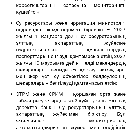
көрсеткіштерінің сапасына мониторингті
күшейтсін;
Су ресурстары және ирригация министрлігі
өңірлердің әкімдіктерімен бірлесіп – 2027
жылғы 1 қаңтарға дейін су ресурстарының
ұлттық ақпараттық жүйесіне
гидротехникалық құрылыстардың
паспорттарын енгізуді қамтамасыз етсін, 2027
жылғы 10 маусымға дейін – елді мекендердің
шекаралары шегінде су қорғау аймақтары
мен жер үсті су объектілері белдеулерінің
шекараларын белгілеуді қамтамасыз етсін;
ЭТРМ және СРИМ – қоршаған орта және
табиғи ресурстардың жай-күйі туралы Ұлттық
деректер банкін Су ресурстарының ұлттық
ақпараттық жүйесімен біріктіру. Бұл
эмиссиялар мониторингінің
автоматтандырылған жүйесі мен өндірістік