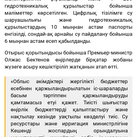
гидротехникалық құрылыстар бойынша
мәліметтер көрсетілген. Цифрлық тізілімге су
шаруашылығы және гидротехникалық
құрылыстардың 10 мыңнан астам паспорты
енгізілді, сондай-ақ арнайы су пайдалану бойынша
6 мыңнан астам есеп қабылданды.
Отырыс қорытындысы бойынша Премьер-министр
Олжас Бектенов өңірлерде бірқатар жобаны
жүзеге асыру кешіктіріліп жатқанын атап өтті.
«Облыс әкімдіктері жергілікті бюджеттер
есебінен қаржыландырылатын іс-шараларды
басым тәртіппен қаржыландыруды
қамтамасыз етуі қажет. Тиісті шығыстар
өңірлік бюджеттерді қалыптастыру және
нақтылау кезінде уақтылы көзделуі тиіс. Су
ресурстары және ирригация министрлігіне
Кешенді жоспардың орындалуына