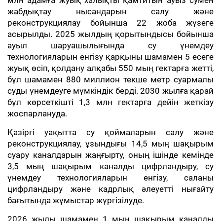
млн адамға жуық халықты қамтитын ауыз сумен
жабдықтау нысандарын салу және
реконструкциялау бойынша 22 жоба жүзеге
асырылды. 2025 жылдың қорытындысы бойынша
ауыл шаруашылығында су үнемдеу
технологияларын енгізу қарқыны шамамен 5 есеге
жуық өсіп, қолдану алқабы 550 мың гектарға жетті,
бұл шамамен 880 миллион текше метр суармалы
суды үнемдеуге мүмкіндік берді. 2030 жылға қарай
бұл көрсеткішті 1,3 млн гектарға дейін жеткізу
жоспарлануда.
Қазіргі уақытта су қоймаларын салу және
реконструкциялау, ұзындығы 14,5 мың шақырым
суару каналдарын жаңғырту, оның ішінде кемінде
3,5 мың шақырым каналды цифрландыру, су
үнемдеу технологияларын енгізу, саланы
цифрландыру және кадрлық әлеуетті нығайту
бағытында жұмыстар жүргізілуде.
2026 жылы шамамен 1 мың шақырым каналды