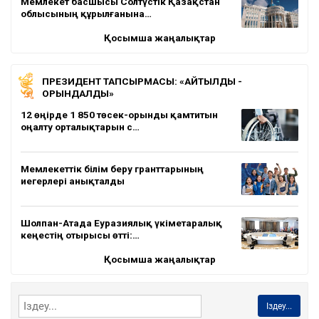
Мемлекет басшысы Солтүстік Қазақстан
облысының құрылғанына…
Қосымша жаңалықтар
ПРЕЗИДЕНТ ТАПСЫРМАСЫ: «АЙТЫЛДЫ -
ОРЫНДАЛДЫ»
12 өңірде 1 850 төсек-орынды қамтитын
оңалту орталықтарын с…
Мемлекеттік білім беру гранттарының
иегерлері анықталды
Шолпан-Атада Еуразиялық үкіметаралық
кеңестің отырысы өтті:…
Қосымша жаңалықтар
Іздеу...