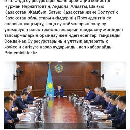
өтті. Онда су ресурстары және ирригация министрі
Нұржан Нұржігітовтің, Ақмола, Алматы, Шығыс
Қазақстан, Жамбыл, Батыс Қазақстан және Солтүстік
Қазақстан облыстары әкімдерінің Президенттің су
саласын жаңғырту, жаңа су қоймаларын салу, су
үнемдеудің озық технологияларын пайдалану жөніндегі
тапсырмаларын орындау жөніндегі есептері тыңдалды.
Сондай-ақ Су ресурстарының ұлттық ақпараттық
жүйесін енгізуге назар аударылды, деп хабарлайды
Primeminister.kz.