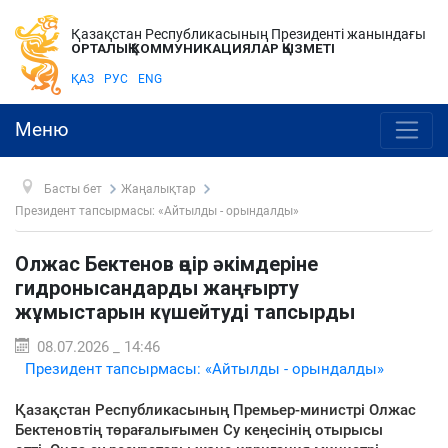
Қазақстан Республикасының Президенті жанындағы
ОРТАЛЫҚ КОММУНИКАЦИЯЛАР ҚЫЗМЕТІ
ҚАЗ
РУС
ENG
Меню
Басты бет
Жаңалықтар
Президент тапсырмасы: «Айтылды - орындалды»
Олжас Бектенов өңір әкімдеріне
гидронысандарды жаңғырту
жұмыстарын күшейтуді тапсырды
08.07.2026 _ 14:46
Президент тапсырмасы: «Айтылды - орындалды»
Қазақстан Республикасының Премьер-министрі Олжас
Бектеновтің төрағалығымен Су кеңесінің отырысы