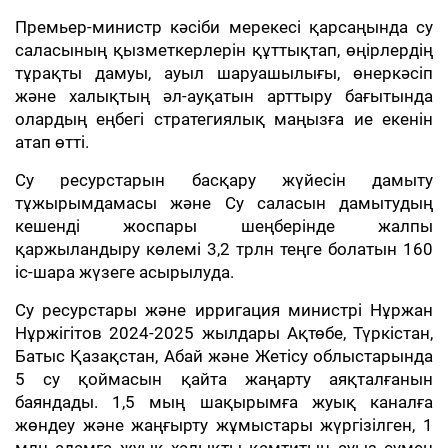
Премьер-министр кәсіби мерекесі қарсаңында су
саласының қызметкерлерін құттықтап, өңірлердің
тұрақты дамуы, ауыл шаруашылығы, өнеркәсіп
және халықтың әл-ауқатын арттыру бағытында
олардың еңбегі стратегиялық маңызға ие екенін
атап өтті.
Су ресурстарын басқару жүйесін дамыту
тұжырымдамасы және Су саласын дамытудың
кешенді жоспары шеңберінде жалпы
қаржыландыру көлемі 3,2 трлн теңге болатын 160
іс-шара жүзеге асырылуда.
Су ресурстары және ирригация министрі Нұржан
Нұржігітов 2024-2025 жылдары Ақтөбе, Түркістан,
Батыс Қазақстан, Абай және Жетісу облыстарында
5 су қоймасын қайта жаңарту аяқталғанын
баяндады. 1,5 мың шақырымға жуық каналға
жөндеу және жаңғырту жұмыстары жүргізілген, 1