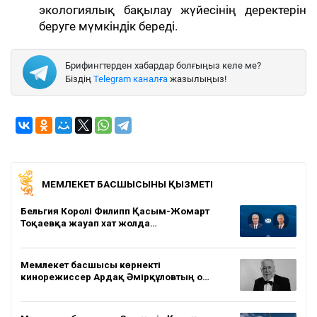
экологиялық бақылау жүйесінің деректерін
беруге мүмкіндік береді.
Брифингтерден хабардар болғыңыз келе ме?
Біздің
Telegram каналға
жазылыңыз!
МЕМЛЕКЕТ БАСШЫСЫНЫҢ ҚЫЗМЕТІ
Бельгия Королі Филипп Қасым-Жомарт
Тоқаевқа жауап хат жолда…
Мемлекет басшысы көрнекті
кинорежиссер Ардақ Әмірқұловтың о…