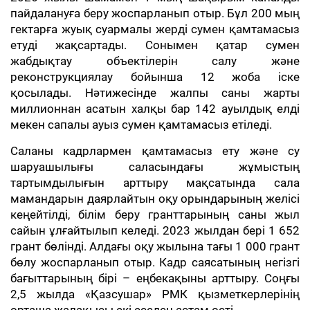
пайдалануға беру жоспарланып отыр. Бұл 200 мың
гектарға жуық суармалы жерді сумен қамтамасыз
етуді жақсартады. Сонымен қатар сумен
жабдықтау объектілерін салу және
реконструкциялау бойынша 12 жоба іске
қосылады. Нәтижесінде жалпы саны жарты
миллионнан асатын халқы бар 142 ауылдық елді
мекен сапалы ауыз сумен қамтамасыз етіледі.
Саланы кадрлармен қамтамасыз ету және су
шаруашылығы саласындағы жұмыстың
тартымдылығын арттыру мақсатында сала
мамандарын даярлайтын оқу орындарының желісі
кеңейтілді, білім беру гранттарының саны жыл
сайын ұлғайтылып келеді. 2023 жылдан бері 1 652
грант бөлінді. Алдағы оқу жылына тағы 1 000 грант
бөлу жоспарланып отыр. Кадр саясатының негізгі
бағыттарының бірі – еңбекақыны арттыру. Соңғы
2,5 жылда «Қазсушар» РМК қызметкерлерінің