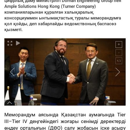
цифрлық даму министрлігі Dornan Engineering Group пен
Ample Solutions Hong Kong (Turner Company)
компанияларынан құралған халықаралық
консорциуммен ынтымақтастық туралы меморандумға
қол қойды, деп хабарлайды ведомствоның баспасөз
қызметі.
Меморандум аясында Қазақстан аумағында Tier
III–Tier IV деңгейіндегі жоғары сенімді деректерді
өңдеу орталығын (ДӨО) салу жобасын іске асыру