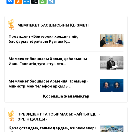
МЕМЛЕКЕТ БАСШЫСЫНЫҢ ҚЫЗМЕТІ
Президент «Бәйтерек» холдингінің
басқарма төрағасы Рустам Қ…
Мемлекет басшысы Халық қаһарманы
Иван Гапичтің туған-туыста…
Мемлекет басшысы Армения Премьер-
министрімен телефон арқылы…
Қосымша жаңалықтар
ПРЕЗИДЕНТ ТАПСЫРМАСЫ: «АЙТЫЛДЫ -
ОРЫНДАЛДЫ»
Қазақстандық ғалымдардың әзірлемелері