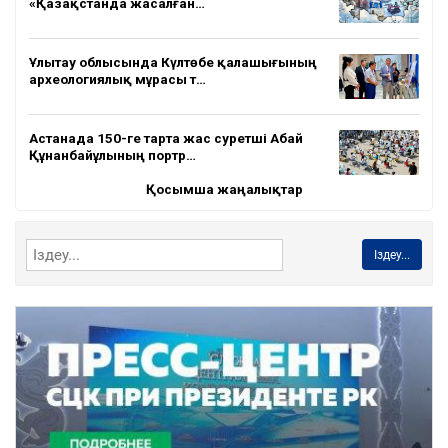
«Қазақстанда жасалған…
Ұлытау облысында Күлтөбе қалашығының
археологиялық мұрасы т…
Астанада 150-ге тарта жас суретші Абай
Құнанбайұлының портр…
Қосымша жаңалықтар
Іздеу...