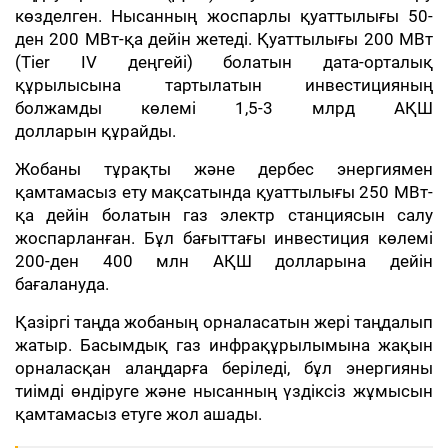
көзделген. Нысанның жоспарлы қуаттылығы 50-
ден 200 МВт-қа дейін жетеді. Қуаттылығы 200 МВт
(Tier IV деңгейі) болатын дата-орталық
құрылысына тартылатын инвестицияның
болжамды көлемі 1,5-3 млрд АҚШ
долларын құрайды.
Жобаны тұрақты және дербес энергиямен
қамтамасыз ету мақсатында қуаттылығы 250 МВт-
қа дейін болатын газ электр станциясын салу
жоспарланған. Бұл бағыттағы инвестиция көлемі
200-ден 400 млн АҚШ долларына дейін
бағалануда.
Қазіргі таңда жобаның орналасатын жері таңдалып
жатыр. Басымдық газ инфрақұрылымына жақын
орналасқан алаңдарға беріледі, бұл энергияны
тиімді өндіруге және нысанның үздіксіз жұмысын
қамтамасыз етуге жол ашады.