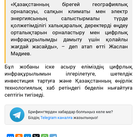
«Қазақстанның бірегей географиялық
орналасуы, салқын климаты мен электр
энергиясының салыстырмалы түрде
қолжетімділігі халықаралық деректерді өңдеу
орталықтарын орналастыру мен цифрлық
инфрақұрылымды дамыту үшін қолайлы
жағдай жасайды», – деп атап өтті Жаслан
Мәдиев.
Бұл жобаны іске асыру еліміздің цифрлық
инфрақұрылымын ілгерілетуге, шетелдік
инвестиция тартуға және Қазақстанның өңірлік
технологиялық хаб ретіндегі беделін нығайтуға
септігін тигізеді.
Брифингтерден хабардар болғыңыз келе ме?
Біздің
Telegram каналға
жазылыңыз!