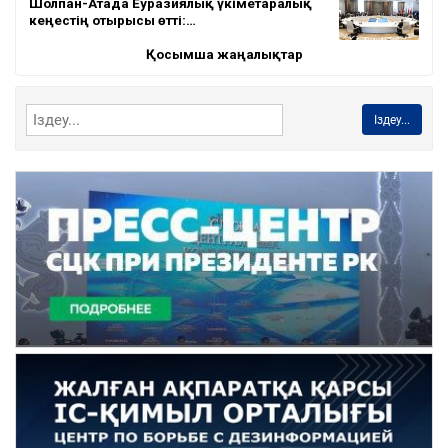
Шолпан-Атада Еуразиялық үкіметаралық
кеңестің отырысы өтті:…
Қосымша жаңалықтар
Іздеу...