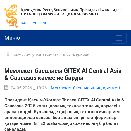
Қазақстан Республикасының Президенті жанындағы
ОРТАЛЫҚ КОММУНИКАЦИЯЛАР ҚЫЗМЕТІ
ҚАЗ
РУС
ENG
Меню
Басты бет
Мемлекет басшысының қызметі
Мемлекет басшысы GITEX AI Central Asia
& Caucasus көрмесіне барды
04.05.2026 _ 18:26
Мемлекет басшысының қызметі
Президент Қасым-Жомарт Тоқаев GITEX AI Central Asia &
Caucasus 2026 халықаралық технологиялық көрмесін
аралап көрді. Бұл әлемде цифрлық технологиялар мен
инновациялар саласы бойынша ең ірі платформалар
қатарындағы GITEX жаһандық экожүйесінің бір бөлігі
саналады.