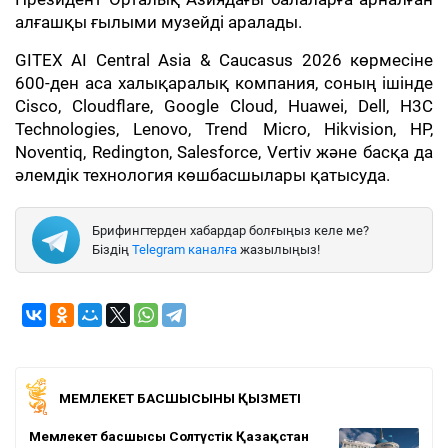
алғашқы ғылыми музейді аралады.
GITEX AI Central Asia & Caucasus 2026 көрмесіне
600-ден аса халықаралық компания, соның ішінде
Cisco, Cloudflare, Google Cloud, Huawei, Dell, H3C
Technologies, Lenovo, Trend Micro, Hikvision, HP,
Noventiq, Redington, Salesforce, Vertiv және басқа да
әлемдік технология көшбасшылары қатысуда.
Брифингтерден хабардар болғыңыз келе ме?
Біздің
Telegram каналға
жазылыңыз!
МЕМЛЕКЕТ БАСШЫСЫНЫҢ ҚЫЗМЕТІ
Мемлекет басшысы Солтүстік Қазақстан