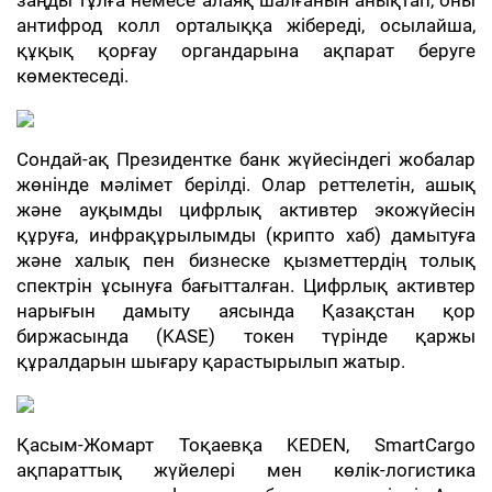
заңды тұлға немесе алаяқ шалғанын анықтап, оны
антифрод колл орталыққа жібереді, осылайша,
құқық қорғау органдарына ақпарат беруге
көмектеседі.
Сондай-ақ Президентке банк жүйесіндегі жобалар
жөнінде мәлімет берілді. Олар реттелетін, ашық
және ауқымды цифрлық активтер экожүйесін
құруға, инфрақұрылымды (крипто хаб) дамытуға
және халық пен бизнеске қызметтердің толық
спектрін ұсынуға бағытталған. Цифрлық активтер
нарығын дамыту аясында Қазақстан қор
биржасында (KASE) токен түрінде қаржы
құралдарын шығару қарастырылып жатыр.
Қасым-Жомарт Тоқаевқа KEDEN, SmartCargo
ақпараттық жүйелері мен көлік-логистика