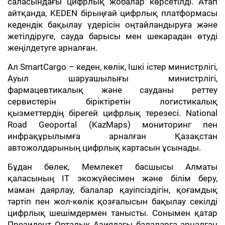
саласындағы цифрлық жобалар көрсетілді. Атап
айтқанда, KEDEN бірыңғай цифрлық платформасы
кедендік бақылау үдерісін оңтайландыруға және
жетілдіруге, сауда барысы мен шекарадан өтуді
жеңілдетуге арналған.
Ал SmartCargo – кеден, көлік, Ішкі істер министрлігі,
Ауыл шаруашылығы министрлігі,
фармацевтикалық және сауданы реттеу
сервистерін біріктіретін логистикалық
қызметтердің бірегей цифрлық терезесі. National
Road Geoportal (KazMaps) мониторинг пен
инфрақұрылымға арналған Қазақстан
автожолдарының цифрлық картасын ұсынады.
Бұдан бөлек, Мемлекет басшысы Алматы
қаласының ІТ экожүйесімен және білім беру,
маман даярлау, балалар қауіпсіздігін, қоғамдық
тәртіп пен жол-көлік қозғалысын бақылау секілді
цифрлық шешімдермен танысты. Сонымен қатар
Президент Орталық Азиядағы балаларға арналған