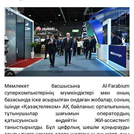
Мемлекет басшысына Al-Farabium
суперкомпьютерінің мүмкіндіктері мен оның
базасында іске асырылған ондаған жобалар, соның
ішінде «Қазақтелеком» АҚ байланыс орталығының
тұтынушылар шағымын оператордың
қатысуынсыз өңдейтін ЖИ-ассистенті
таныстырылды. Бұл цифрлық шешім қоңырауды