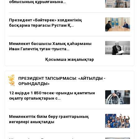
облысының құрылғанына…
Президент «Бәйтерек» холдингінің
басқарма төрағасы Рустам Қ…
Мемлекет басшысы Халық қаһарманы
Иван Гапичтің туған-туыста…
Қосымша жаңалықтар
ПРЕЗИДЕНТ ТАПСЫРМАСЫ: «АЙТЫЛДЫ -
ОРЫНДАЛДЫ»
12 өңірде 1 850 төсек-орынды қамтитын
оңалту орталықтарын с…
Мемлекеттік білім беру гранттарының
иегерлері анықталды