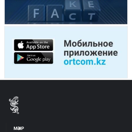
МӘЗІР