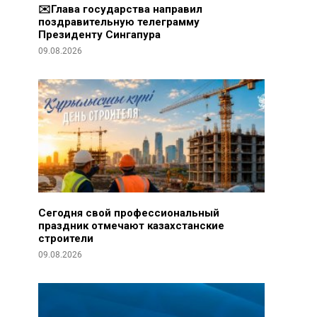
соболезнования родным и близким
✉️Глава государства направил
выдающегося кинорежиссера Ардака
поздравительную телеграмму
Амиркулова
Президенту Сингапура
09.08.2026
07.08.2026
Глава государства поздравил участников
торжественного мероприятия, посвященного
90-летию Северо-Казахстанской области
Сегодня свой профессиональный
праздник отмечают казахстанские
строители
09.08.2026