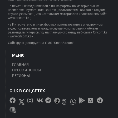
- в печатных изданиях или в иных формах на материальных
носителях - бумага, пленка и т.п., пользователь обязан в каждом
случае указывать, что источником материалов является веб-сайт
www.ortcom.kz ;
- в Интернете или иных формах использования в электронном
виде, пользователь в каждом случае использования обязан
Реновация и меры государственной поддержки
размещать гиперссылку на главную страницу веб-сайта Ortcom.kz
«www.ortcom.kz» .
Сайт функционирует на CMS "SmartStream"
МЕНЮ
ГЛАВНАЯ
ПРЕСС-АНОНСЫ
РЕГИОНЫ
СЦК В СОЦСЕТЯХ