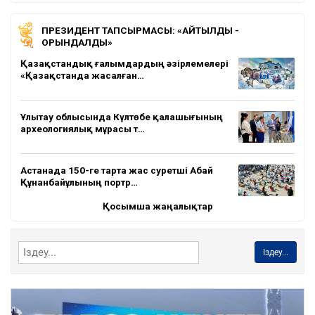
ПРЕЗИДЕНТ ТАПСЫРМАСЫ: «АЙТЫЛДЫ -
ОРЫНДАЛДЫ»
Қазақстандық ғалымдардың әзірлемелері
«Қазақстанда жасалған…
Ұлытау облысында Күлтөбе қалашығының
археологиялық мұрасы т…
Астанада 150-ге тарта жас суретші Абай
Құнанбайұлының портр…
Қосымша жаңалықтар
Іздеу...