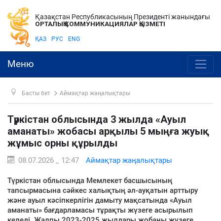
Қазақстан Республикасының Президенті жанындағы
ОРТАЛЫҚ КОММУНИКАЦИЯЛАР ҚЫЗМЕТІ
ҚАЗ
РУС
ENG
Меню
Басты бет
Аймақтар жаңалықтары
Түркістан облысында 3 жылда «Ауыл
аманаты» жобасы арқылы 5 мыңға жуық
жұмыс орны құрылды
08.07.2026 _ 12:47
Аймақтар жаңалықтары
Түркістан облысында Мемлекет басшысының
тапсырмасына сәйкес халықтың әл-ауқатын арттыру
және ауыл кәсіпкерлігін дамыту мақсатында «Ауыл
аманаты» бағдарламасы тұрақты жүзеге асырылып
келеді. Жалпы 2023-2025 жылдары жобаны жүзеге