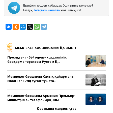
Брифингтерден хабардар болғыңыз келе ме?
Біздің
Telegram каналға
жазылыңыз!
МЕМЛЕКЕТ БАСШЫСЫНЫҢ ҚЫЗМЕТІ
Президент «Бәйтерек» холдингінің
басқарма төрағасы Рустам Қ…
Мемлекет басшысы Халық қаһарманы
Иван Гапичтің туған-туыста…
Мемлекет басшысы Армения Премьер-
министрімен телефон арқылы…
Қосымша жаңалықтар