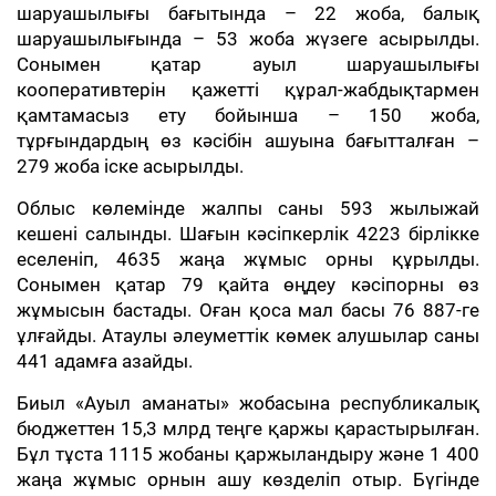
шаруашылығы бағытында – 22 жоба, балық
шаруашылығында – 53 жоба жүзеге асырылды.
Сонымен қатар ауыл шаруашылығы
кооперативтерін қажетті құрал-жабдықтармен
қамтамасыз ету бойынша – 150 жоба,
тұрғындардың өз кәсібін ашуына бағытталған –
279 жоба іске асырылды.
Облыс көлемінде жалпы саны 593 жылыжай
кешені салынды. Шағын кәсіпкерлік 4223 бірлікке
еселеніп, 4635 жаңа жұмыс орны құрылды.
Сонымен қатар 79 қайта өңдеу кәсіпорны өз
жұмысын бастады. Оған қоса мал басы 76 887-ге
ұлғайды. Атаулы әлеуметтік көмек алушылар саны
441 адамға азайды.
Биыл «Ауыл аманаты» жобасына республикалық
бюджеттен 15,3 млрд теңге қаржы қарастырылған.
Бұл тұста 1115 жобаны қаржыландыру және 1 400
жаңа жұмыс орнын ашу көзделіп отыр. Бүгінде