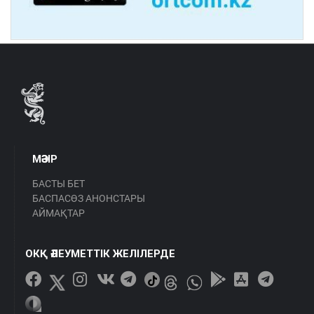
МӘЗІР
БАСТЫ БЕТ
БАСПАСӨЗ АНОНСТАРЫ
АЙМАҚТАР
ОКҚ ӘЛЕУМЕТТІК ЖЕЛІЛЕРДЕ