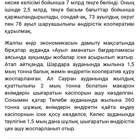
несие келісімі бойынша 7 млрд теңге бөлінді. Оның
ішінде 2,5 млрд. теңге басым бағыттар бойынша
қаржыландырылады, сондай-ақ, 73 ауылдық округ
пен 78 ауыл шаруашылығы өндірістік кооперативі
құрылмақ.
Жалпы өңір экономикасын дамыту мақсатында
бірқатар ауданда «Ауыл аманаты» бағдарламасы
аясында ауқымды жобалар іске асырылып жатыр.
Атап айтқанда, Шардара ауданында жылына 1,5
мың тонна балық жемін өндіретін кооператив құру
жоспарланған. Ал Сауран ауданында жылдық
қуаттылығы 2 мың тонна болатын макарон
өнімдерін шығаратын кәсіпорын ашу көзделген.
Сонымен қатар Төлеби ауданында жылына 360
тонна шұжық өнімдерін өндіретін қайта өңдеу
кәсіпорнын іске қосу көзделсе, Келес ауданында
тәулігіне 1,5 мың дана шұлық шығаратын өндірістік
цех ашу жоспарланып отыр.