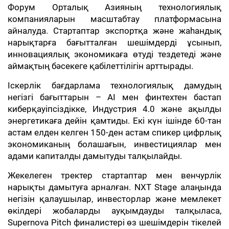
Форум Орталық Азияның технологиялық
компанияларын масштабтау платформасына
айналуда. Стартаптар экспортқа және жаһандық
нарықтарға бағытталған шешімдерді ұсынып,
инновациялық экономикаға өтуді тездетеді және
аймақтың бәсекеге қабілеттілігін арттырады.
Іскерлік бағдарлама технологиялық дамудың
негізгі бағыттарын – AI мен финтехтен бастап
киберқауіпсіздікке, Индустрия 4.0 және ақылды
энергетикаға дейін қамтиды. Екі күн ішінде 60-тан
астам елден келген 150-ден астам спикер цифрлық
экономиканың болашағын, инвестициялар мен
адами капиталды дамытуды талқылайды.
Жекелеген тректер стартаптар мен венчурлік
нарықты дамытуға арналған. NXT Stage алаңында
негізін қалаушылар, инвесторлар және мемлекет
өкілдері жобаларды ауқымдауды талқыласа,
Supernova Pitch финалистері өз шешімдерін тікелей