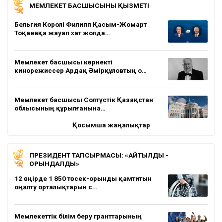
МЕМЛЕКЕТ БАСШЫСЫНЫҢ ҚЫЗМЕТІ
Бельгия Королі Филипп Қасым-Жомарт
Тоқаевқа жауап хат жолда…
Мемлекет басшысы көрнекті
кинорежиссер Ардақ Әмірқұловтың о…
Мемлекет басшысы Солтүстік Қазақстан
облысының құрылғанына…
Қосымша жаңалықтар
ПРЕЗИДЕНТ ТАПСЫРМАСЫ: «АЙТЫЛДЫ -
ОРЫНДАЛДЫ»
12 өңірде 1 850 төсек-орынды қамтитын
оңалту орталықтарын с…
Мемлекеттік білім беру гранттарының