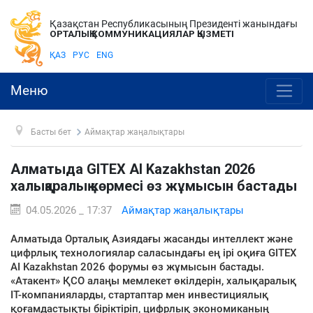
Қазақстан Республикасының Президенті жанындағы
ОРТАЛЫҚ КОММУНИКАЦИЯЛАР ҚЫЗМЕТІ
ҚАЗ
РУС
ENG
Меню
Басты бет
Аймақтар жаңалықтары
Алматыда GITEX AI Kazakhstan 2026
халықаралық көрмесі өз жұмысын бастады
04.05.2026 _ 17:37
Аймақтар жаңалықтары
Алматыда Орталық Азиядағы жасанды интеллект және
цифрлық технологиялар саласындағы ең ірі оқиға GITEX
AI Kazakhstan 2026 форумы өз жұмысын бастады.
«Атакент» ҚСО алаңы мемлекет өкілдерін, халықаралық
IT-компанияларды, стартаптар мен инвестициялық
қоғамдастықты біріктіріп, цифрлық экономиканың