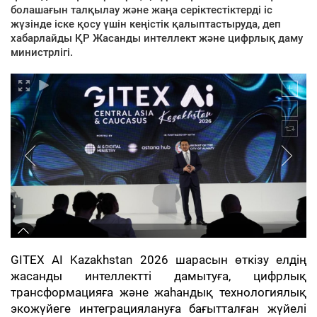
болашағын талқылау және жаңа серіктестіктерді іс
жүзінде іске қосу үшін кеңістік қалыптастыруда, деп
хабарлайды ҚР Жасанды интеллект және цифрлық даму
министрлігі.
GITEX AI Kazakhstan 2026 шарасын өткізу елдің
жасанды интеллектті дамытуға, цифрлық
трансформацияға және жаһандық технологиялық
экожүйеге интеграциялануға бағытталған жүйелі