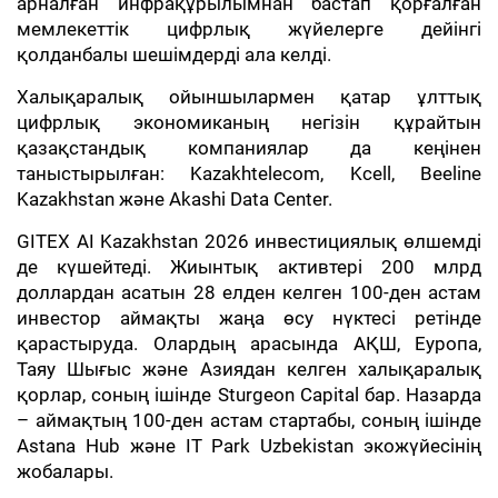
арналған инфрақұрылымнан бастап қорғалған
мемлекеттік цифрлық жүйелерге дейінгі
қолданбалы шешімдерді ала келді.
Халықаралық ойыншылармен қатар ұлттық
цифрлық экономиканың негізін құрайтын
қазақстандық компаниялар да кеңінен
таныстырылған: Kazakhtelecom, Kcell, Beeline
Kazakhstan және Akashi Data Center.
GITEX AI Kazakhstan 2026 инвестициялық өлшемді
де күшейтеді. Жиынтық активтері 200 млрд
доллардан асатын 28 елден келген 100-ден астам
инвестор аймақты жаңа өсу нүктесі ретінде
қарастыруда. Олардың арасында АҚШ, Еуропа,
Таяу Шығыс және Азиядан келген халықаралық
қорлар, соның ішінде Sturgeon Capital бар. Назарда
– аймақтың 100-ден астам стартабы, соның ішінде
Astana Hub және IT Park Uzbekistan экожүйесінің
жобалары.