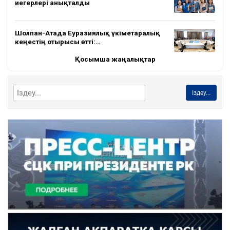
иегерлері анықталды
Шолпан-Атада Еуразиялық үкіметаралық
кеңестің отырысы өтті:…
Қосымша жаңалықтар
Іздеу...