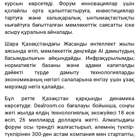
курсын көрсетеді. Форум инновациялар үшін
қолайлы орта қалыптастыруға, инвестициялар
тартуға және халықаралық ынтымақтастықты
нығайтуға бағытталған мемлекеттік саясатты іске
асыру құралына айналады.
Шара Қазақстандағы Жасанды интеллект жылы
аясында өтіп, мемлекеттік деңгейде AI дамытудың
басымдылығын айқындайды. Инфрақұрылымды,
нормативтік базаны және адами капиталды
дәйекті түрде дамыту технологияларды
экономиканың негізгі салаларына енгізу үшін ұзақ
мерзімді негіз қалайды.
Бұл ретте Қазақстан қарқынды динамика
көрсетуде: Dealroom.co бағалауы бойынша, соңғы
жеті жылда елдің технологиялық экожүйесі 18 есе
өсіп, 26 миллиард долларға жетті. Алматыдағы
форум осы трендті жалғастырып, әлемнің түкпір-
түкпірінен 300-ден астам компания мен стартапты,