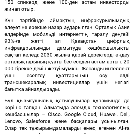
150 спикерді және 100-ден астам инвесторды
жинап отыр.
Күн тәртібінде аймақтың инфрақұрылымдық
әлеуетіне ерекше назар аударылған. Орталық Азия
елдерінде мобильді интернеттің таралу деңгейі
93%-ға жетті, ал Қазақстан цифрлық
инфрақұрылымды дамытуда көшбасшылықты
сақтап келеді: 2030 жылға қарай деректерді өңдеу
орталықтарының қуаты бес еседен астам артып, 20
000 тірекке дейін жетуі мүмкін. Жасанды интеллект
үшін есептеу қуаттарының өсуі елді
трансшекаралық инвестициялар үшін негізгі
бағытқа айналдырады.
Бұл қызығушылық қатысушылар құрамында да
көрініс тапқан. Алматыда әлемдік технологиялық
көшбасшылар – Cisco, Google Cloud, Huawei, Dell,
Lenovo, Salesforce және басқалары ұсынылған.
Олар тек тұжырымдамаларды емес, егемен AI-ға