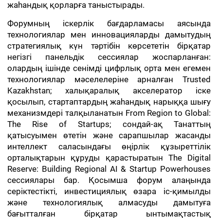
жаһандық қорларға таныстырады.
Форумның іскерлік бағдарламасы аясында
технологиялар мен инновацияларды дамытудың
стратегиялық күн тәртібін көрсететін бірқатар
негізгі панельдік сессиялар жоспарланған:
олардың ішінде сенімді цифрлық орта мен егемен
технологиялар мәселелеріне арналған Trusted
Kazakhstan; халықаралық акселератор іске
қосылып, стартаптардың жаһандық нарыққа шығу
механизмдері талқыланатын From Region to Global:
The Rise of Startups; сондай-ақ Танаттың
қатысуымен өтетін және сарапшылар жасанды
интеллект саласындағы өңірлік құзыреттілік
орталықтарын құруды қарастыратын The Digital
Reserve: Building Regional AI & Startup Powerhouses
сессиялары бар. Қосымша форум алаңында
серіктестікті, инвестициялық өзара іс-қимылды
және технологиялық алмасуды дамытуға
бағытталған бірқатар ынтымақтастық