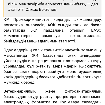
білім мен тәжірибе алмасуға дайынбыз», — деп
атап өтті Олжас Бектенов.
ҚР Премьер-министрі кедендік әкімшілендіру,
логистика, өнеркәсіп, АӨК сынды тағы да басқа
бағыттарда ЖИ пайдалана отырып, ЕАЭО
мемлекеттерін заманауи технологияларға
бейімдеудің маңыздылығын атап өтті.
Одақ елдерінің көлік-транзиттік әлеуетін толық ашу
мақсатында ЖИ базасында жүк ағындарын
үйлестірудің интеграцияланған платформасын құру
ұсынылды, бұл жеткізу мерзімдерін қысқартуға,
бизнес шығындарын азайтуға және еуразиялық
көлік дәліздерінің бәсекеге қабілеттілігін арттыруға
мүмкіндік береді.
Ветеринариялық және фитосанитариялық
бақылаудан өтуді растау процестерін толығымен
электрондық форматқа көшіру өзара саудадағы