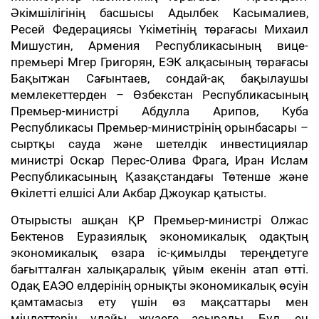
Әкімшілігінің басшысы Адылбек Касымалиев,
Ресей Федерациясы Үкіметінің төрағасы Михаил
Мишустин, Армения Республикасының вице-
премьері Мгер Григорян, ЕЭК алқасының төрағасы
Бақытжан Сағынтаев, сондай-ақ бақылаушы
мемлекеттерден – Өзбекстан Республикасының
Премьер-министрі Абдулла Арипов, Куба
Республикасы Премьер-министрінің орынбасары –
сыртқы сауда және шетелдік инвестициялар
министрі Оскар Перес-Олива Фрага, Иран Ислам
Республикасының Қазақстандағы Төтенше және
Өкілетті елшісі Али Акбар Джоукар қатысты.
Отырысты ашқан ҚР Премьер-министрі Олжас
Бектенов Еуразиялық экономикалық одақтың
экономикалық өзара іс-қимылды тереңдетуге
бағытталған халықаралық ұйым екенін атап өтті.
Одақ ЕАЭО елдерінің орнықты экономикалық өсуін
қамтамасыз ету үшін өз мақсаттары мен
міндеттерін ұдайы жүзеге асырады. Бұл, ең