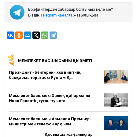
Брифингтерден хабардар болғыңыз келе ме?
Біздің
Telegram каналға
жазылыңыз!
МЕМЛЕКЕТ БАСШЫСЫНЫҢ ҚЫЗМЕТІ
Президент «Бәйтерек» холдингінің
басқарма төрағасы Рустам Қ…
Мемлекет басшысы Халық қаһарманы
Иван Гапичтің туған-туыста…
Мемлекет басшысы Армения Премьер-
министрімен телефон арқылы…
Қосымша жаңалықтар