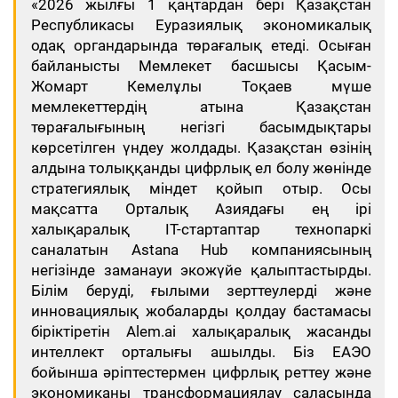
«2026 жылғы 1 қаңтардан бері Қазақстан
Республикасы Еуразиялық экономикалық
одақ органдарында төрағалық етеді. Осыған
байланысты Мемлекет басшысы Қасым-
Жомарт Кемелұлы Тоқаев мүше
мемлекеттердің атына Қазақстан
төрағалығының негізгі басымдықтары
көрсетілген үндеу жолдады. Қазақстан өзінің
алдына толыққанды цифрлық ел болу жөнінде
стратегиялық міндет қойып отыр. Осы
мақсатта Орталық Азиядағы ең ірі
халықаралық IT-стартаптар технопаркі
саналатын Astana Hub компаниясының
негізінде заманауи экожүйе қалыптастырды.
Білім беруді, ғылыми зерттеулерді және
инновациялық жобаларды қолдау бастамасы
біріктіретін Alem.ai халықаралық жасанды
интеллект орталығы ашылды. Біз ЕАЭО
бойынша әріптестермен цифрлық реттеу және
экономиканы трансформациялау саласында