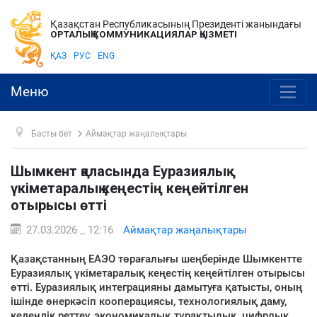
Қазақстан Республикасының Президенті жанындағы
ОРТАЛЫҚ КОММУНИКАЦИЯЛАР ҚЫЗМЕТІ
ҚАЗ
РУС
ENG
Меню
Басты бет
Аймақтар жаңалықтары
Шымкент қаласында Еуразиялық
үкіметаралық кеңестің кеңейтілген
отырысы өтті
27.03.2026 _ 12:16
Аймақтар жаңалықтары
Қазақстанның ЕАЭО төрағалығы шеңберінде Шымкентте
Еуразиялық үкіметаралық кеңестің кеңейтілген отырысы
өтті. Еуразиялық интеграцияны дамытуға қатысты, оның
ішінде өнеркәсіп кооперациясы, технологиялық даму,
кедендік реттеу, экономикалық тұрақтылық, цифрлық