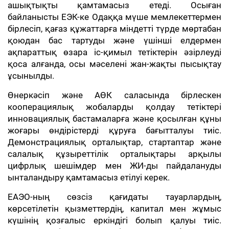
ашықтықты қамтамасыз етеді. Осыған
байланысты ЕЭК-ке Одаққа мүше мемлекеттермен
бірлесіп, қағаз құжаттарға міндетті түрде мөртабан
қоюдан бас тартуды және үшінші елдермен
ақпараттық өзара іс-қимыл тетіктерін әзірлеуді
қоса алғанда, осы мәселені жан-жақты пысықтау
ұсынылды.
Өнеркәсіп және АӨК саласында бірлескен
кооперациялық жобаларды қолдау тетіктері
инновациялық бастамаларға және қосылған құны
жоғары өндірістерді құруға бағытталуы тиіс.
Демонстрациялық орталықтар, стартаптар және
салалық құзыреттілік орталықтары арқылы
цифрлық шешімдер мен ЖИ-ды пайдалануды
ынталандыру қамтамасыз етілуі керек.
ЕАЭО-ның сөзсіз қағидаты тауарлардың,
көрсетілетін қызметтердің, капитал мен жұмыс
күшінің қозғалыс еркіндігі болып қалуы тиіс.