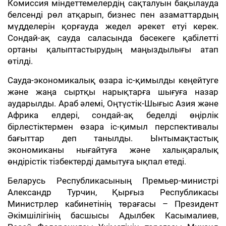
Комиссия міндеттемелердің сақталуын бақылауда
белсенді рөл атқарып, бизнес пен азаматтардың
мүдделерін қорғауда жедел әрекет етуі керек.
Сондай-ақ сауда саласында бәсекеге қабілетті
ортаны қалыптастырудың маңыздылығы атап
өтілді.
Сауда-экономикалық өзара іс-қимылды кеңейтуге
және жаңа сыртқы нарықтарға шығуға назар
аударылды. Араб әлемі, Оңтүстік-Шығыс Азия және
Африка елдері, сондай-ақ беделді өңірлік
бірлестіктермен өзара іс-қимыл перспективалы
бағыттар деп танылды. Ынтымақтастық
экономиканы нығайтуға және халықаралық
өндірістік тізбектерді дамытуға ықпал етеді.
Беларусь Республикасының Премьер-министрі
Александр Турчин, Қырғыз Республикасы
Министрлер кабинетінің төрағасы – Президент
Әкімшілігінің басшысы Адылбек Касымалиев,