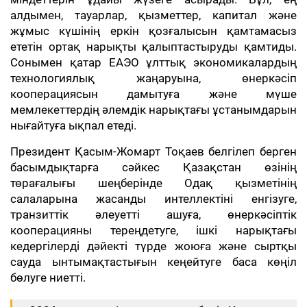
алдымен, тауарлар, қызметтер, капитал және
жұмыс күшінің еркін қозғалысын қамтамасыз
ететін ортақ нарықты қалыптастыруды қамтиды.
Сонымен қатар ЕАЭО ұлттық экономикалардың
технологиялық жаңаруына, өнеркәсіп
кооперациясын дамытуға және мүше
мемлекеттердің әлемдік нарықтағы ұстанымдарын
нығайтуға ықпал етеді.
Президент Қасым-Жомарт Тоқаев белгілеп берген
басымдықтарға сәйкес Қазақстан өзінің
төрағалығы шеңберінде Одақ қызметінің
салаларына жасанды интеллектіні енгізуге,
транзиттік әлеуетті ашуға, өнеркәсіптік
кооперацияны тереңдетуге, ішкі нарықтағы
кедергілерді дәйекті түрде жоюға және сыртқы
сауда ынтымақтастығын кеңейтуге баса көңіл
бөлуге ниетті.