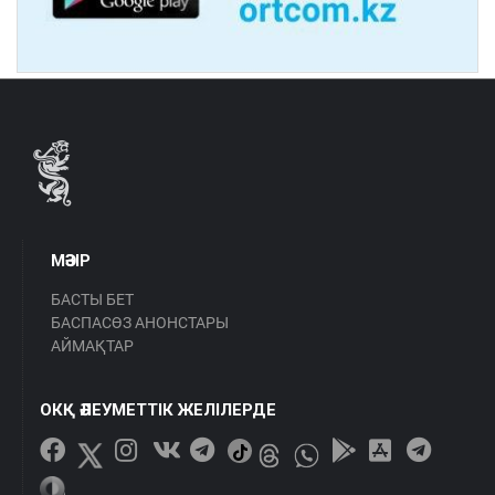
МӘЗІР
БАСТЫ БЕТ
БАСПАСӨЗ АНОНСТАРЫ
АЙМАҚТАР
ОКҚ ӘЛЕУМЕТТІК ЖЕЛІЛЕРДЕ