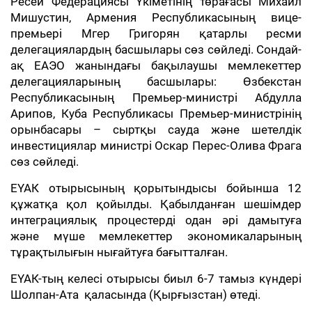
Ресей Федерациясы Үкіметінің төрағасы Михаил
Мишустин, Армения Республикасының вице-
премьері Мгер Григорян қатарлы ресми
делегациялардың басшылары сөз сөйледі. Сондай-
ақ ЕАЭО жанындағы бақылаушы мемлекеттер
делегацияларының басшылары: Өзбекстан
Республикасының Премьер-министрі Абдулла
Арипов, Куба Республикасы Премьер-министрінің
орынбасары – сыртқы сауда және шетелдік
инвестициялар министрі Оскар Перес-Олива Фрага
сөз сөйледі.
ЕҮАК отырысының қорытындысы бойынша 12
құжатқа қол қойылды. Қабылданған шешімдер
интеграциялық процестерді одан әрі дамытуға
және мүше мемлекеттер экономикаларының
тұрақтылығын нығайтуға бағытталған.
ЕҮАК-тың келесі отырысы биыл 6-7 тамыз күндері
Шолпан-Ата қаласында (Қырғызстан) өтеді.