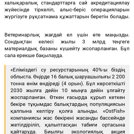
халықаралық стандарттарға сай акредитациялау
жүйесінде тіркеліп, алыс-беріс операцияларын
жүргізуге рұқсатнама құжаттарын беретін болады.
Ветеринарлық жағдай ел үшін өте маңызды.
Сондықтан келесі жылы 3 млрд теңгеге
материалдық базаны күшейту жсопарланған. Бұл
сала ерекше бақылауда.
«Еліміздегі су ресурстарының 40%-ы біздің
облыста. Өңірде 16 балық шаруашылығы 2 200
тонна өнім өндіреді (4 орын). Бұл көрсеткішті
2030 жылға дейін 10 мыңға дейін ұлғайту
жоспарланған. Өткен ғасырда құрып кеткен
бекіре тұқымдас балықтардың популяциясын
қалпына келтіру қолға алынды. «OstFish»
компаниясы жас бекірені жасанды бассейнде
жетілдіріліп, қалыптасқан табиғи ортасына
қайтаруда. Биылғы экологиялық акция