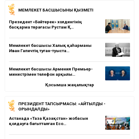
МЕМЛЕКЕТ БАСШЫСЫНЫҢ ҚЫЗМЕТІ
Президент «Бәйтерек» холдингінің
басқарма төрағасы Рустам Қ…
Мемлекет басшысы Халық қаһарманы
Иван Гапичтің туған-туыста…
Мемлекет басшысы Армения Премьер-
министрімен телефон арқылы…
Қосымша жаңалықтар
ПРЕЗИДЕНТ ТАПСЫРМАСЫ: «АЙТЫЛДЫ -
ОРЫНДАЛДЫ»
Астанада «Таза Қазақстан» жобасын
қолдауға бағытталған Eco…