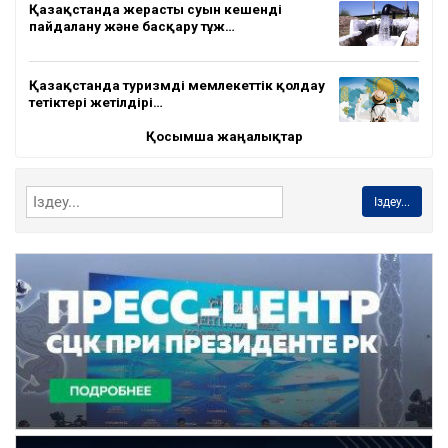
Қазақстанда жерасты суын кешенді
пайдалану және басқару тұж…
Қазақстанда туризмді мемлекеттік қолдау
тетіктері жетілдірі…
Қосымша жаңалықтар
Іздеу...