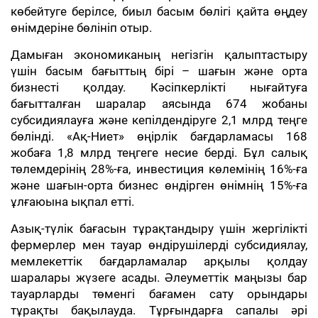
көбейтуге берілсе, биыл басым бөлігі қайта өңдеу
өнімдеріне бөлініп отыр.
Дамыған экономиканың негізгін қалыптастыру
үшін басым бағыттың бірі – шағын және орта
бизнесті қолдау. Кәсіпкерлікті нығайтуға
бағытталған шаралар аясында 674 жобаны
субсидиялауға және кепілдендіруге 2,1 млрд теңге
бөлінді. «Ақ-Ниет» өңірлік бағдарламасы 168
жобаға 1,8 млрд теңгеге несие берді. Бұл салық
төлемдерінің 28%-ға, инвестиция көлемінің 16%-ға
және шағын-орта бизнес өндірген өнімнің 15%-ға
ұлғаюына ықпал етті.
Азық-түлік бағасын тұрақтандыру үшін жергілікті
фермерлер мен тауар өндірушілерді субсидиялау,
мемлекеттік бағдарламалар арқылы қолдау
шаралары жүзеге асады. Әлеуметтік маңызы бар
тауарларды төменгі бағамен сату орындары
тұрақты бақылауда. Тұрғындарға сапалы әрі