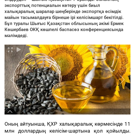
экспорттық потенциалын көтеру үшін биыл
халықаралық шаралар шеңберінде экспортқа өсімдік
майын тасымалдауға бірнеше ірі келісімшарт бекітілді.
Бұл туралы Шығыс Қазақстан облысының әкімі Ермек
Көшербаев ОКҚ көшпелі баспасөз конференциясында
мәлімдеді.
Оның айтуынша, ҚХР халықаралық көрмесінде 11
млн доллардың келісім-шартына қол қойылды.