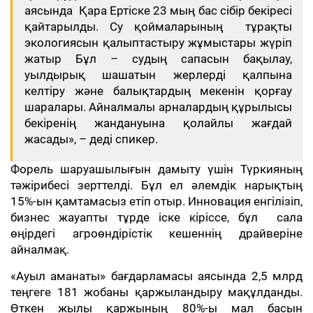
аясында Қара Ертіске 23 мың бас сібір бекіресі
қайтарылды. Су қоймаларының тұрақты
экологиясын қалыптастыру жұмыстары жүріп
жатыр Бұл – судың сапасын бақылау,
уылдырық шашатын жерлерді қалпына
келтіру және балықтардың мекенін қорғау
шаралары. Айналмалы арналардың құрылысы
бекіренің жандануына қолайлы жағдай
жасады», – деді спикер.
Форель шаруашылығын дамыту үшін Түркияның
тәжірибесі зерттелді. Бұл ел әлемдік нарықтың
15%-ын қамтамасыз етіп отыр. Инновация енгілізіп,
бизнес жауапты тұрде іске кіріссе, бұл сала
өңірдегі агроөндірістік кешеннің драйверіне
айналмақ.
«Ауыл аманаты» бағдарламасы аясында 2,5 млрд
теңгеге 181 жобаны қаржыландыру мақұлданды.
Өткен жылы қаржының 80%-ы мал басын