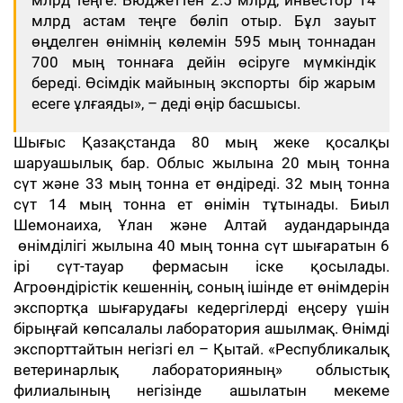
млрд теңге. Бюджеттен 2.5 млрд, инвестор 14
млрд астам теңге бөліп отыр. Бұл зауыт
өңделген өнімнің көлемін 595 мың тоннадан
700 мың тоннаға дейін өсіруге мүмкіндік
береді. Өсімдік майының экспорты бір жарым
есеге ұлғаяды», – деді өңір басшысы.
Шығыс Қазақстанда 80 мың жеке қосалқы
шаруашылық бар. Облыс жылына 20 мың тонна
сүт және 33 мың тонна ет өндіреді. 32 мың тонна
сүт 14 мың тонна ет өнімін тұтынады. Биыл
Шемонаиха, Ұлан және Алтай аудандарында
өнімділігі жылына 40 мың тонна сүт шығаратын 6
ірі сүт-тауар фермасын іске қосылады.
Агроөндірістік кешеннің, соның ішінде ет өнімдерін
экспортқа шығарудағы кедергілерді еңсеру үшін
бірыңғай көпсалалы лаборатория ашылмақ. Өнімді
экспорттайтын негізгі ел – Қытай. «Республикалық
ветеринарлық лабораторияның» облыстық
филиалының негізінде ашылатын мекеме