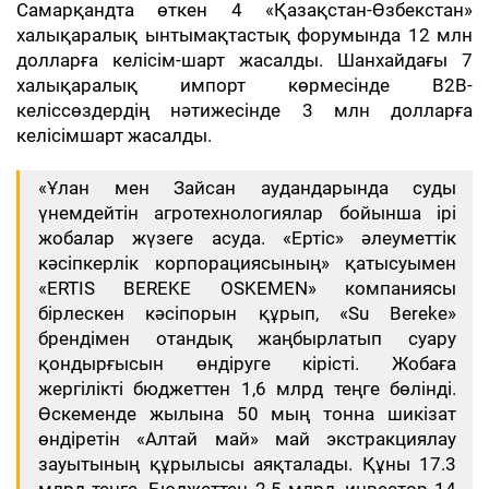
Самарқандта өткен 4 «Қазақстан-Өзбекстан»
халықаралық ынтымақтастық форумында 12 млн
долларға келісім-шарт жасалды. Шанхайдағы 7
халықаралық импорт көрмесінде B2B-
келіссөздердің нәтижесінде 3 млн долларға
келісімшарт жасалды.
«Ұлан мен Зайсан аудандарында суды
үнемдейтін агротехнологиялар бойынша ірі
жобалар жүзеге асуда. «Ертіс» әлеуметтік
кәсіпкерлік корпорациясының» қатысуымен
«ERTIS BEREKE OSKEMEN» компаниясы
бірлескен кәсіпорын құрып, «Su Bereke»
брендімен отандық жаңбырлатып суару
қондырғысын өндіруге кірісті. Жобаға
жергілікті бюджеттен 1,6 млрд теңге бөлінді.
Өскеменде жылына 50 мың тонна шикізат
өндіретін «Алтай май» май экстракциялау
зауытының құрылысы аяқталады. Құны 17.3