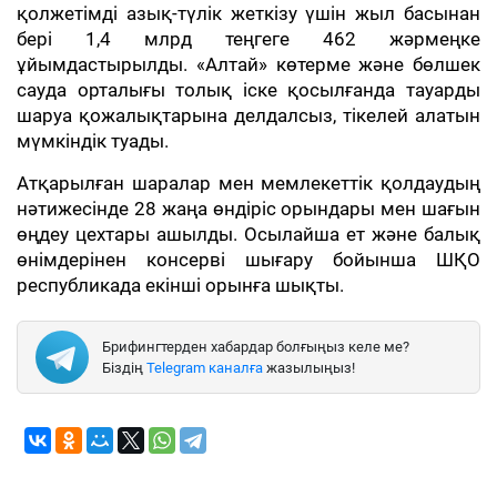
қолжетімді азық-түлік жеткізу үшін жыл басынан
бері 1,4 млрд теңгеге 462 жәрмеңке
ұйымдастырылды. «Алтай» көтерме және бөлшек
сауда орталығы толық іске қосылғанда тауарды
шаруа қожалықтарына делдалсыз, тікелей алатын
мүмкіндік туады.
Атқарылған шаралар мен мемлекеттік қолдаудың
нәтижесінде 28 жаңа өндіріс орындары мен шағын
өңдеу цехтары ашылды. Осылайша ет және балық
өнімдерінен консерві шығару бойынша ШҚО
республикада екінші орынға шықты.
Брифингтерден хабардар болғыңыз келе ме?
Біздің
Telegram каналға
жазылыңыз!