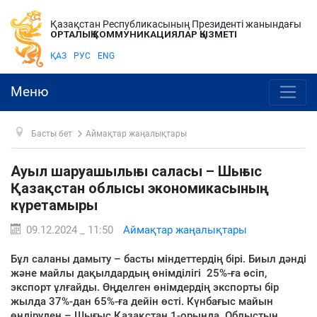
Қазақстан Республикасының Президенті жанындағы
ОРТАЛЫҚ КОММУНИКАЦИЯЛАР ҚЫЗМЕТІ
ҚАЗ
РУС
ENG
Меню
Басты бет
Аймақтар жаңалықтары
Ауыл шаруашылығы саласы – Шығыс
Қазақстан облысы экономикасының
күретамыры
09.12.2024 _ 11:50
Аймақтар жаңалықтары
Бұл саланы дамыту – басты міндеттердің бірі. Биыл дәнді
және майлы дақылдардың өнімділігі 25%-ға өсіп,
экспорт ұлғайды. Өңделген өнімдердің экспорты бір
жылда 37%-дан 65%-ға дейін өсті. Күнбағыс майын
өндіруден – Шығыс Қазақстан 1-орында. Облыстың