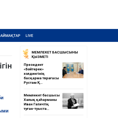
АЙМАҚТАР
LIVE
МЕМЛЕКЕТ БАСШЫСЫНЫҢ
ҚЫЗМЕТІ
ігін
Президент
«Бәйтерек»
холдингінің
басқарма төрағасы
Рустам Қ…
Мемлекет басшысы
би
Халық қаһарманы
Иван Гапичтің
туған-туыста…
лыми