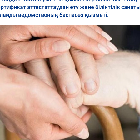
ертификат аттестаттаудан өту және біліктілік санат
барлайды ведомствоның баспасөз қызметі.