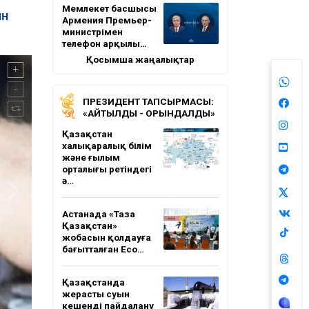
Мемлекет басшысы
ын
Армения Премьер-
министрімен
телефон арқылы…
Қосымша жаңалықтар
ПРЕЗИДЕНТ ТАПСЫРМАСЫ:
«АЙТЫЛДЫ - ОРЫНДАЛДЫ»
Қазақстан
халықаралық білім
және ғылым
орталығы ретіндегі
ә…
Астанада «Таза
Қазақстан»
жобасын қолдауға
бағытталған Eco…
Қазақстанда
жерасты суын
кешенді пайдалану