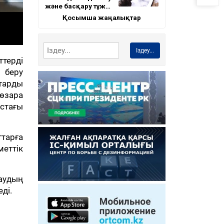
және басқару тұж…
Қосымша жаңалықтар
Іздеу...
терді
м беру
тарды
 өзара
стағы
тарға
меттік
аудың
ді.