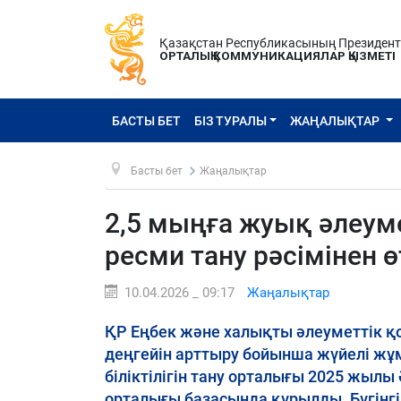
Қазақстан Республикасының Президен
ОРТАЛЫҚ КОММУНИКАЦИЯЛАР ҚЫЗМЕТІ
БАСТЫ БЕТ
БІЗ ТУРАЛЫ
ЖАҢАЛЫҚТАР
Басты бет
Жаңалықтар
2,5 мыңға жуық әлеумет
ресми тану рәсімінен ө
10.04.2026 _ 09:17
Жаңалықтар
ҚР Еңбек және халықты әлеуметтік қо
деңгейін арттыру бойынша жүйелі жұ
біліктілігін тану орталығы 2025 жыл
орталығы базасында құрылды. Бүгінгі 