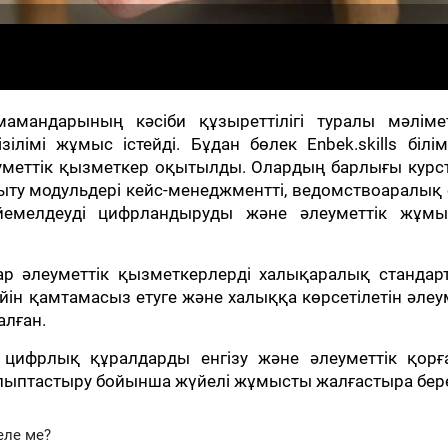
амандарының кәсіби құзыреттілігі туралы мәлімет
ілімі жұмыс істейді. Бұдан бөлек Enbek.skills білі
уметтік қызметкер оқытылды. Олардың барлығы курс
қыту модульдері кейс-менеджментті, ведомствоаралық
йемелдеуді цифрландыруды және әлеуметтік жұмы
р әлеуметтік қызметкерлерді халықаралық стандарт
йін қамтамасыз етуге және халыққа көрсетілетін әлеу
алған.
, цифрлық құралдарды енгізу және әлеуметтік қорғ
алыптастыру бойынша жүйелі жұмысты жалғастыра бере
еле ме?