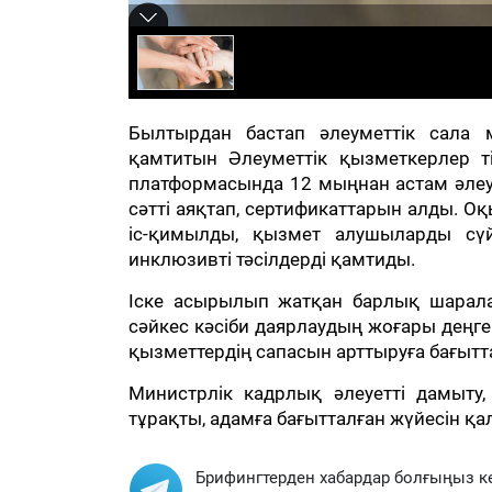
Былтырдан бастап әлеуметтік сала м
қамтитын Әлеуметтік қызметкерлер тіз
платформасында 12 мыңнан астам әле
сәтті аяқтап, сертификаттарын алды. О
іс-қимылды, қызмет алушыларды сү
инклюзивті тәсілдерді қамтиды.
Іске асырылып жатқан барлық шарала
сәйкес кәсіби даярлаудың жоғары деңге
қызметтердің сапасын арттыруға бағытт
Министрлік кадрлық әлеуетті дамыту
тұрақты, адамға бағытталған жүйесін қ
Брифингтерден хабардар болғыңыз к