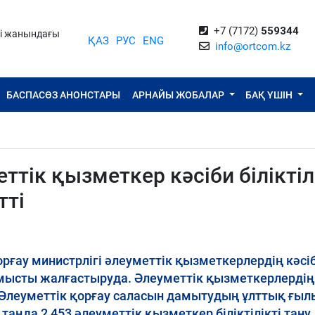
+7 (7172)
559344
ті жанындағы
ҚАЗ
РУС
ENG
info@ortcom.kz
БАСПАСӨЗ АНОНСТАРЫ
АРНАЙЫ ЖОБАЛАР
БАҚ ҮШІН
тік қызметкер кәсіби біліктіл
тті
рғау министрлігі әлеуметтік қызметкерлердің кәсі
мысты жалғастыруда. Әлеуметтік қызметкерлердің
ы Әлеуметтік қорғау саласын дамытудың ұлттық ғы
таңда 2 453 әлеуметтік қызметкер біліктілікті тану