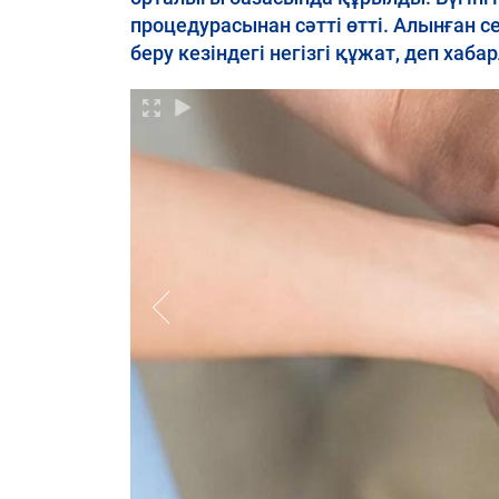
процедурасынан сәтті өтті. Алынған с
беру кезіндегі негізгі құжат, деп ха