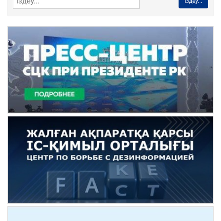
Іздеу...