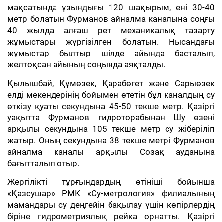
мақсатында ұзындығы 120 шақырым, ені 30-40
метр болатын Фурманов айналма каналына соңғы
40 жылда алғаш рет механикалық тазарту
жұмыстары жүргізілген болатын. Нысандағы
жұмыстар былтыр шілде айында басталып,
желтоқсан айының соңында аяқталды.
Қылышбай, Құмөзек, Қарабөгет және Сарыөзек
елді мекендерінің бойымен өтетін бұл каналдың су
өткізу қуаты секундына 45-50 текше метр. Қазіргі
уақытта Фурманов гидроторабынан Шу өзені
арқылы секундына 105 текше метр су жіберіліп
жатыр. Оның секундына 38 текше метрі Фурманов
айналма каналы арқылы Созақ ауданына
бағытталып отыр.
Жергілікті тұрғындардың өтініші бойынша
«Қазсушар» РМК «Су-метрология» филиалының
мамандары су деңгейін бақылау үшін көпірлердің
біріне гидрометриялық рейка орнатты. Қазіргі