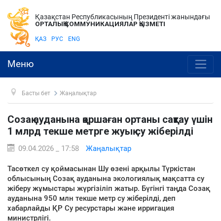
Қазақстан Республикасының Президенті жанындағы
ОРТАЛЫҚ КОММУНИКАЦИЯЛАР ҚЫЗМЕТІ
ҚАЗ
РУС
ENG
Меню
Басты бет
Жаңалықтар
Созақ ауданына қоршаған ортаны сақтау үшін
1 млрд текше метрге жуық су жіберілді
09.04.2026 _ 17:58
Жаңалықтар
Тасөткел су қоймасынан Шу өзені арқылы Түркістан
облысының Созақ ауданына экологиялық мақсатта су
жіберу жұмыстары жүргізіліп жатыр. Бүгінгі таңда Созақ
ауданына 950 млн текше метр су жіберілді, деп
хабарлайды ҚР Су ресурстары және ирригация
министрлігі.