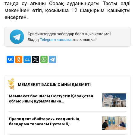
таңда су ағыны Созақ ауданындағы Тасты елді
мекенінен өтіп, қосымша 12 шақырым қашықты
еңсерген.
Брифингтерден хабардар болғыңыз келе ме?
Біздің
Telegram каналға
жазылыңыз!
МЕМЛЕКЕТ БАСШЫСЫНЫҢ ҚЫЗМЕТІ
Мемлекет басшысы Солтүстік Қазақстан
облысының құрылғанына…
Президент «Бәйтерек» холдингінің
басқарма төрағасы Рустам Қ…