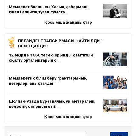
Мемлекет басшысы Халық қаһарманы
Иван Гапичтің туған-туыста…
Қосымша жаңалықтар
ПРЕЗИДЕНТ ТАПСЫРМАСЫ: «АЙТЫЛДЫ -
ОРЫНДАЛДЫ»
12 өңірде 1 850 төсек-орынды қамтитын
оңалту орталықтарын с…
Мемлекеттік білім беру гранттарының
иегерлері анықталды
Шолпан-Атада Еуразиялық үкіметаралық
кеңестің отырысы өтті:…
Қосымша жаңалықтар