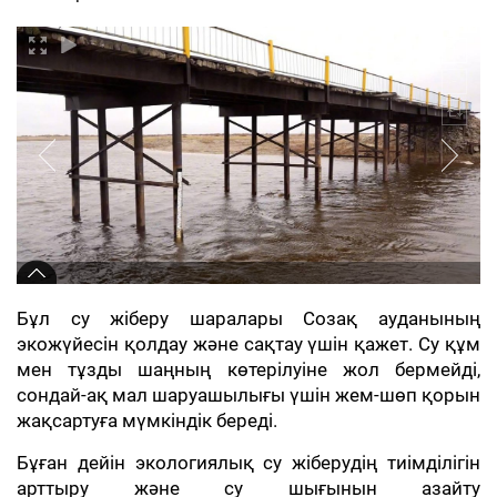
Бұл су жіберу шаралары Созақ ауданының
экожүйесін қолдау және сақтау үшін қажет. Су құм
мен тұзды шаңның көтерілуіне жол бермейді,
сондай-ақ мал шаруашылығы үшін жем-шөп қорын
жақсартуға мүмкіндік береді.
Бұған дейін экологиялық су жіберудің тиімділігін
арттыру және су шығынын азайту