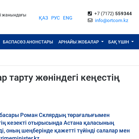
+7 (7172)
559344
ті жанындағы
ҚАЗ
РУС
ENG
info@ortcom.kz
БАСПАСӨЗ АНОНСТАРЫ
АРНАЙЫ ЖОБАЛАР
БАҚ ҮШІН
р тарту жөніндегі кеңестің
ынбасары Роман Склярдың төрағалығымен
тің кезекті отырысында Астана қаласының
і, оның шеңберінде қажетті түйінді салалар мен
imeminister.kz.