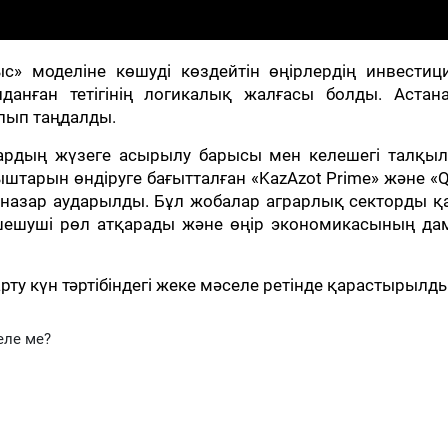
с» моделіне көшуді көздейтін өңірлердің инвестиц
анған тетігінің логикалық жалғасы болды. Астан
олып таңдалды.
лардың жүзеге асырылу барысы мен келешегі талқыл
штарын өндіруге бағытталған «KazAzot Prime» және 
назар аударылды. Бұл жобалар аграрлық секторды қ
ешуші рөл атқарады және өңір экономикасының да
ту күн тәртібіндегі жеке мәселе ретінде қарастырылды
еле ме?