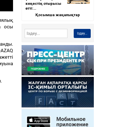
кеңестің отырысы
өтті:…
Қосымша жаңалықтар
иялық
а осы
Іздеу...
анды.
«QAZAQ
ажетті
муына
.