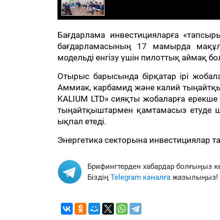
Бағдарлама инвестицияларға «тапсыры
бағдарламасының 17 мамырда мақұлд
модельді енгізу үшін пилоттық аймақ б
Отырыс барысында бірқатар ірі жоба
Аммиак, карбамид және калий тыңайтқы
KALIUM LTD» сияқты жобаларға ерекше 
тыңайтқыштармен қамтамасыз етуде ш
ықпал етеді.
Энергетика секторына инвестициялар тар
Брифингтерден хабардар болғыңыз к
Біздің
Telegram каналға
жазылыңыз!