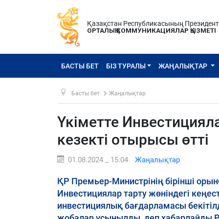
Қазақстан Республикасының Президен
ОРТАЛЫҚ КОММУНИКАЦИЯЛАР ҚЫЗМЕТІ
БАСТЫ БЕТ
БІЗ ТУРАЛЫ
ЖАҢАЛЫҚТАР
Басты бет
Жаңалықтар
Үкіметте Инвестицияла
кезекті отырысы өтті
01.08.2024 _ 15:04
Жаңалықтар
ҚР Премьер-Министрінің бірінші ор
Инвестициялар тарту жөніндегі кеңес
инвестициялық бағдарламасы бекітілд
жобалар ұсынылды, деп хабарлайды Pr