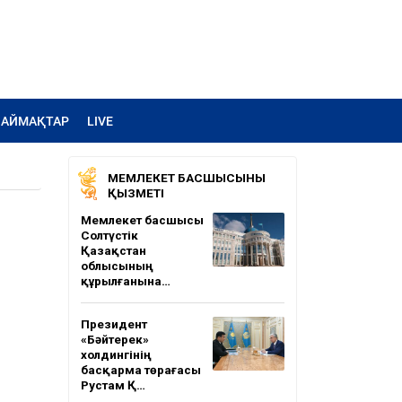
АЙМАҚТАР
LIVE
МЕМЛЕКЕТ БАСШЫСЫНЫҢ
ҚЫЗМЕТІ
Мемлекет басшысы
Солтүстік
Қазақстан
облысының
құрылғанына…
Президент
«Бәйтерек»
холдингінің
басқарма төрағасы
Рустам Қ…