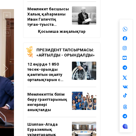
Мемлекет басшысы
Халық қаһарманы
Иван Гапичтің
туған-туыста…
Қосымша жаңалықтар
ПРЕЗИДЕНТ ТАПСЫРМАСЫ:
«АЙТЫЛДЫ - ОРЫНДАЛДЫ»
12 өңірде 1 850
төсек-орынды
қамтитын оңалту
орталықтарын с…
Мемлекеттік білім
беру гранттарының
иегерлері
анықталды
Шолпан-Атада
Еуразиялық
үкіметаралық