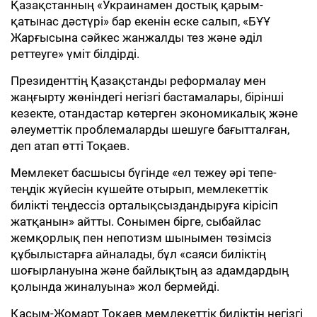
Қазақстанның «Украинамен достық қарым-
қатынас дәстүрі» бар екенін еске салып, «БҰҰ
Жарғысына сәйкес жанжалды тез және әділ
реттеуге» үміт білдірді.
Президенттің Қазақстанды реформалау мен
жаңғырту жөніндегі негізгі бастамалары, бірінші
кезекте, отандастар көтерген экономикалық және
әлеуметтік проблемаларды шешуге бағытталған,
деп атап өтті Тоқаев.
Мемлекет басшысы бүгінде «ел тежеу әрі тепе-
теңдік жүйесін күшейте отырып, мемлекеттік
билікті теңдессіз орталықсыздандыруға кірісіп
жатқанын» айтты. Сонымен бірге, сыбайлас
жемқорлық пен непотизм шынымен төзімсіз
құбылыстарға айналады, бұл «саяси биліктің
шоғырлануына және байлықтың аз адамдардың
қолында жиналуына» жол бермейді.
Қасым-Жомарт Тоқаев мемлекеттік биліктің негізгі