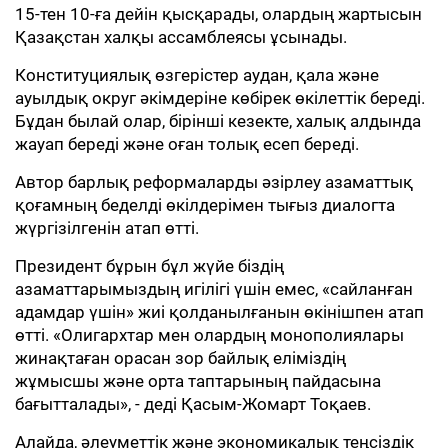
15-тен 10-ға дейін қысқарады, олардың жартысын
Қазақстан халқы ассамблеясы ұсынады.
Конституциялық өзгерістер аудан, қала және
ауылдық округ әкімдеріне көбірек өкілеттік береді.
Бұдан былай олар, бірінші кезекте, халық алдында
жауап береді және оған толық есеп береді.
Автор барлық реформаларды әзірлеу азаматтық
қоғамның беделді өкілдерімен тығыз диалогта
жүргізілгенін атап өтті.
Президент бұрын бұл жүйе біздің
азаматтарымыздың игілігі үшін емес, «сайланған
адамдар үшін» жиі қолданылғанын өкінішпен атап
өтті. «Олигархтар мен олардың монополиялары
жинақтаған орасан зор байлық еліміздің
жұмысшы және орта таптарының пайдасына
бағытталады», - деді Қасым-Жомарт Тоқаев.
Алайда, әлеуметтік және экономикалық теңсіздік