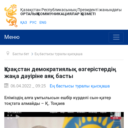
Қазақстан Республикасының Президенті жанындағы
ОРТАЛЫҚ КОММУНИКАЦИЯЛАР ҚЫЗМЕТІ
ҚАЗ
РУС
ENG
Меню
Басты бет
Ең бастысы туралы қысқаша
Қазақстан демократиялық өзгерістердің
жаңа дәуіріне аяқ басты
06.04.2022 _ 09:25
Ең бастысы туралы қысқаша
Еліміздің алға ұмтылысын ешбір күрделі сын-қатер
тоқтата алмайды – Қ. Тоқаев