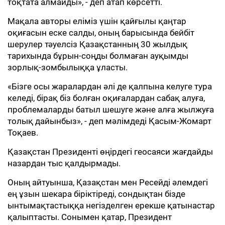
тоқтата алмайды», - деп атап көрсетті.
Мақала авторы еліміз үшін қайғылы қаңтар
оқиғасын еске салды, оның барысында бейбіт
шерулер тәуелсіз Қазақстанның 30 жылдық
тарихында бұрын-соңды болмаған ауқымды
зорлық-зомбылыққа ұласты.
«Бізге осы жаралардан әлі де қалпына келуге тура
келеді, бірақ біз болған оқиғалардан сабақ алуға,
проблемаларды батыл шешуге және алға жылжуға
толық дайынбыз», - деп мәлімдеді Қасым-Жомарт
Тоқаев.
Қазақстан Президенті өңірдегі геосаяси жағдайды
назардан тыс қалдырмады.
Оның айтуынша, Қазақстан мен Ресейді әлемдегі
ең ұзын шекара біріктіреді, сондықтан бізде
ынтымақтастыққа негізделген ерекше қатынастар
қалыптасты. Сонымен қатар, Президент