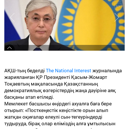
АҚШ-тың беделді
The National Interest
журналында
жарияланған ҚР Президенті Қасым-Жомарт
Тоқаевтың мақаласында Қазақстанның
демократиялық өзгерістердің жаңа дәуіріне аяқ
басқаны атап өтіледі.
Мемлекет басшысы өңірдегі ахуалға баға бере
отырып: «Посткеңестік кеңістікте орын алып
жатқан оқиғалар елеулі сын-тегеуріндерді
тудыруда, бірақ олар еліміздің алға ұмтылысын