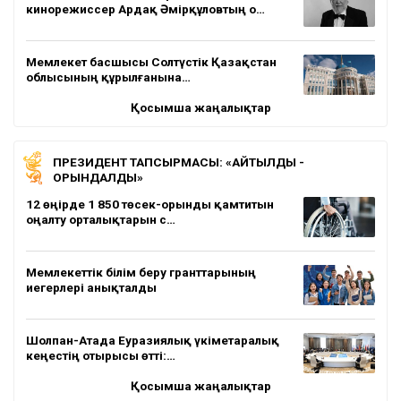
кинорежиссер Ардақ Әмірқұловтың о…
Мемлекет басшысы Солтүстік Қазақстан
облысының құрылғанына…
Қосымша жаңалықтар
ПРЕЗИДЕНТ ТАПСЫРМАСЫ: «АЙТЫЛДЫ -
ОРЫНДАЛДЫ»
12 өңірде 1 850 төсек-орынды қамтитын
оңалту орталықтарын с…
Мемлекеттік білім беру гранттарының
иегерлері анықталды
Шолпан-Атада Еуразиялық үкіметаралық
кеңестің отырысы өтті:…
Қосымша жаңалықтар