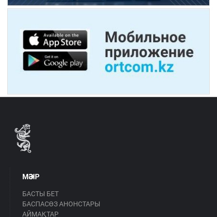
МӘЗІР
БАСТЫ БЕТ
БАСПАСӨЗ АНОНСТАРЫ
АЙМАҚТАР