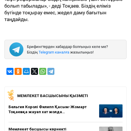
болып табылады», - деді Тоқаев. Біздің еліміз
бүгінде тоқырау емес, жедел даму бағытын
таңдайды.
Брифингтерден хабардар болғыңыз келе ме?
Біздің
Telegram каналға
жазылыңыз!
МЕМЛЕКЕТ БАСШЫСЫНЫҢ ҚЫЗМЕТІ
Бельгия Королі Филипп Қасым-Жомарт
Тоқаевқа жауап хат жолда…
Мемлекет басшысы көрнекті