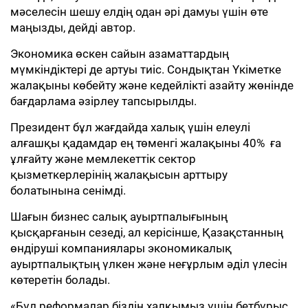
мәселесін шешу елдің одан әрі дамуы үшін өте
маңызды, дейді автор.
Экономика өскен сайын азаматтардың
мүмкіндіктері де артуы тиіс. Сондықтан Үкіметке
жалақыны көбейту және кедейлікті азайту жөнінде
бағдарлама әзірлеу тапсырылды.
Президент бұл жағдайда халық үшін елеулі
алғашқы қадамдар ең төменгі жалақыны 40% ға
ұлғайту және мемлекеттік сектор
қызметкерлерінің жалақысын арттыру
болатынына сенімді.
Шағын бизнес салық ауыртпалығының
қысқарғанын сезеді, ал керісінше, Қазақстанның
өндіруші компаниялары экономикалық
ауыртпалықтың үлкен және неғұрлым әділ үлесін
көтеретін болады.
«Бұл реформалар біздің халқымыз үшін бетбұрыс