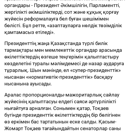
органдары - Президент Әкімшілігін, Парламентті,
жергілікті әкімшіліктерді, сот және құқық қорғау
жүйесін реформалауға бел буған шешімімен
бөлісті. Бұл ретте, «азаптауларға нөлдік төзімділік
қамтамасыз етіледі».
Президенттің жаңа Қазақстанда түрлі билік
тармақтары мен мемлекеттік органдар арасында
өкілеттіктердің өзгеше теңгерімін қалыптастыру
көзделетіні туралы мәлімдемесі де назар аударуға
тұрарлық. Шын мәнінде, ел «супер-президенттік»
нысанан «нормативтік-президенттік» басқару
нысанына ауысады.
Аралас пропорционалды-мажоритарлық сайлау
жүйесінің қалыптасуы елдегі саяси әртүрлілікті
нығайтуға арналған. Сонымен қатар, Тоқаев
бүгінде президенттік өкілеттіктердің бір бөлігінен
өз еркімен бас тартатынын еске салды. Қасым-
Жомарт Тоқаев тағайындайтын сенаторлар саны