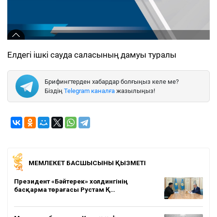
Елдегі ішкі сауда саласының дамуы туралы
Брифингтерден хабардар болғыңыз келе ме?
Біздің
Telegram каналға
жазылыңыз!
МЕМЛЕКЕТ БАСШЫСЫНЫҢ ҚЫЗМЕТІ
Президент «Бәйтерек» холдингінің
басқарма төрағасы Рустам Қ…