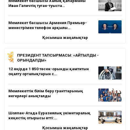
Мемлекет басшысы Халық қаһарманы
Иван Гапичтің туған-туыста…
Мемлекет басшысы Армения Премьер-
министрімен телефон арқылы…
Қосымша жаңалықтар
ПРЕЗИДЕНТ ТАПСЫРМАСЫ: «АЙТЫЛДЫ -
ОРЫНДАЛДЫ»
12 өңірде 1 850 төсек-орынды қамтитын
оңалту орталықтарын с…
Мемлекеттік білім беру гранттарының
иегерлері анықталды
Шолпан-Атада Еуразиялық үкіметаралық
кеңестің отырысы өтті:…
Қосымша жаңалықтар