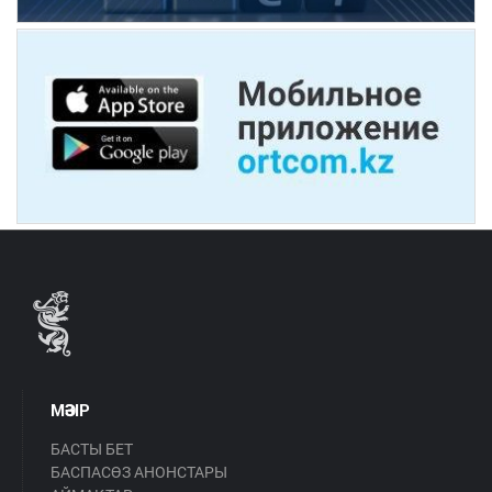
МӘЗІР
БАСТЫ БЕТ
БАСПАСӨЗ АНОНСТАРЫ