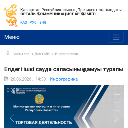
Қазақстан Республикасының Президенті жанындағы
ОРТАЛЫҚ КОММУНИКАЦИЯЛАР ҚЫЗМЕТІ
ҚАЗ
РУС
ENG
Меню
Басты бет
Для СМИ
Инфографика
Елдегі ішкі сауда саласының дамуы туралы
26.06.2026 _ 14:30
Инфографика