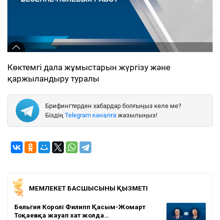
Көктемгі дала жұмыстарын жүргізу және
қаржыландыру туралы
Брифингтерден хабардар болғыңыз келе ме?
Біздің
Telegram каналға
жазылыңыз!
МЕМЛЕКЕТ БАСШЫСЫНЫҢ ҚЫЗМЕТІ
Бельгия Королі Филипп Қасым-Жомарт
Тоқаевқа жауап хат жолда…