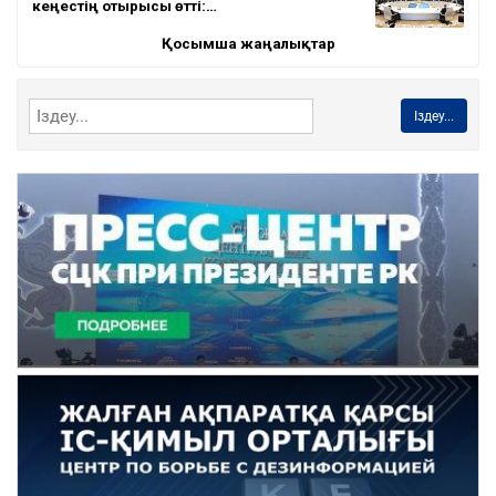
кеңестің отырысы өтті:…
Қосымша жаңалықтар
Іздеу...