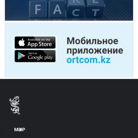
МӘЗІР