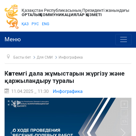
Қазақстан Республикасының Президенті жанындағы
ОРТАЛЫҚ КОММУНИКАЦИЯЛАР ҚЫЗМЕТІ
ҚАЗ
РУС
ENG
Меню
Басты бет
Для СМИ
Инфографика
Көктемгі дала жұмыстарын жүргізу және
қаржыландыру туралы
11.04.2025 _ 11:30
Инфографика