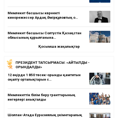
Мемлекет басшысы көрнекті
кинорежиссер Ардақ Әмірқұловтың о…
Мемлекет басшысы Солтүстік Қазақстан
облысының құрылғанына…
Қосымша жаңалықтар
ПРЕЗИДЕНТ ТАПСЫРМАСЫ: «АЙТЫЛДЫ -
ОРЫНДАЛДЫ»
12 өңірде 1 850 төсек-орынды қамтитын
оңалту орталықтарын с…
Мемлекеттік білім беру гранттарының
иегерлері анықталды
Шолпан-Атада Еуразиялық үкіметаралық