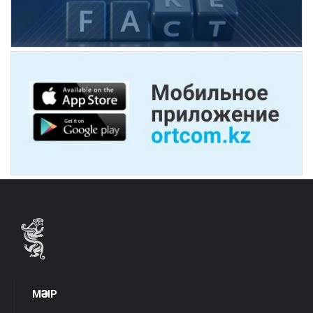
МӘЗІР