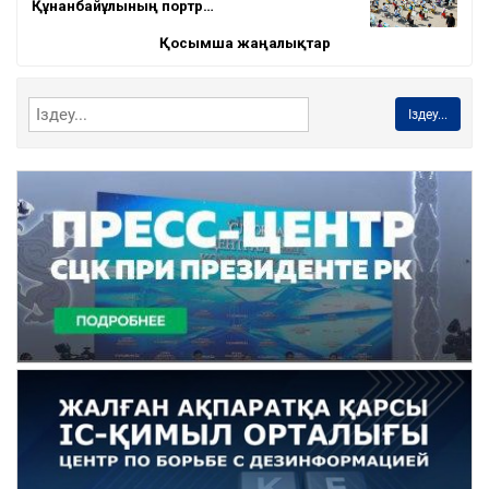
Құнанбайұлының портр…
Қосымша жаңалықтар
Іздеу...