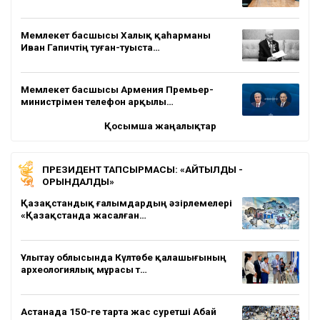
Мемлекет басшысы Халық қаһарманы
Иван Гапичтің туған-туыста…
Мемлекет басшысы Армения Премьер-
министрімен телефон арқылы…
Қосымша жаңалықтар
ПРЕЗИДЕНТ ТАПСЫРМАСЫ: «АЙТЫЛДЫ -
ОРЫНДАЛДЫ»
Қазақстандық ғалымдардың әзірлемелері
«Қазақстанда жасалған…
Ұлытау облысында Күлтөбе қалашығының
археологиялық мұрасы т…
Астанада 150-ге тарта жас суретші Абай