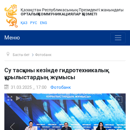
Қазақстан Республикасының Президенті жанындағы
ОРТАЛЫҚ КОММУНИКАЦИЯЛАР ҚЫЗМЕТІ
ҚАЗ
РУС
ENG
Меню
Басты бет
Фотобанк
Су тасқыны кезінде гидротехникалық
құрылыстардың жұмысы
31.03.2025 _ 17:00
Фотобанк