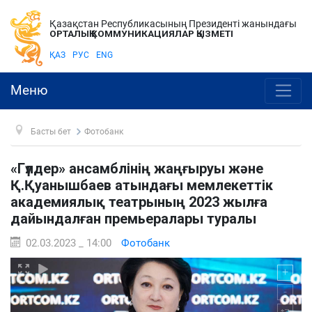
Қазақстан Республикасының Президенті жанындағы
ОРТАЛЫҚ КОММУНИКАЦИЯЛАР ҚЫЗМЕТІ
ҚАЗ
РУС
ENG
Меню
Басты бет
Фотобанк
«Гүлдер» ансамблінің жаңғыруы және
Қ.Қуанышбаев атындағы мемлекеттік
академиялық театрының 2023 жылға
дайындалған премьералары туралы
02.03.2023 _ 14:00
Фотобанк