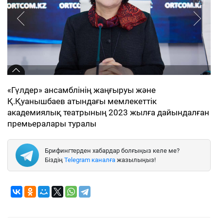
«Гүлдер» ансамблінің жаңғыруы және
Қ.Қуанышбаев атындағы мемлекеттік
академиялық театрының 2023 жылға дайындалған
премьералары туралы
Брифингтерден хабардар болғыңыз келе ме?
Біздің
Telegram каналға
жазылыңыз!