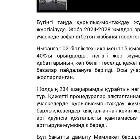
Бүгінгі таңда құрылыс-монтаждау 
жүргізілуде. Жоба 2024-2028 жылдар а
учаскеде асфальтбетон жабыны төселге
Нысанға 102 бірлік техника мен 115 қ
40%-ы орындалды: негізгі жер жұм
қабаттарының көп бөлігі төселді, қаже
базалар пайдалануға берілді. Осы у
жоспарланған.
Жолдың 234 шақырымды құрайтын негіз
тұр. Қажетті процедуралар аяқталғанн
учаскелерде құрылыс-монтаждау жұмы
барлық кезеңдері аяқталғаннан кейін ж
әрі қауіпсіз қозғалысты қамтамасыз
арттыруға мүмкіндік береді.
Бұл бағытты дамыту Мемлекет басшыс