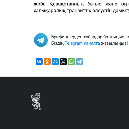
жоба Қазақстанның батыс және оңтүс
халықаралық транзиттік әлеуетін дамыт
Брифингтерден хабардар болғыңыз к
Біздің
Telegram каналға
жазылыңыз!