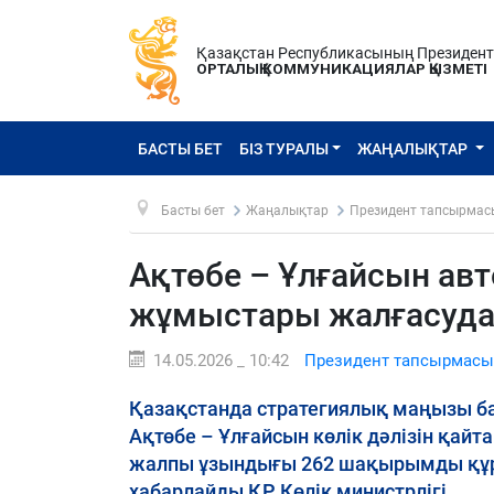
Қазақстан Республикасының Президен
ОРТАЛЫҚ КОММУНИКАЦИЯЛАР ҚЫЗМЕТІ
БАСТЫ БЕТ
БІЗ ТУРАЛЫ
ЖАҢАЛЫҚТАР
Басты бет
Жаңалықтар
Президент тапсырмас
Ақтөбе – Ұлғайсын ав
жұмыстары жалғасуд
14.05.2026 _ 10:42
Президент тапсырмасы
Қазақстанда стратегиялық маңызы б
Ақтөбе – Ұлғайсын көлік дәлізін қай
жалпы ұзындығы 262 шақырымды құрай
хабарлайды ҚР Көлік министрлігі.