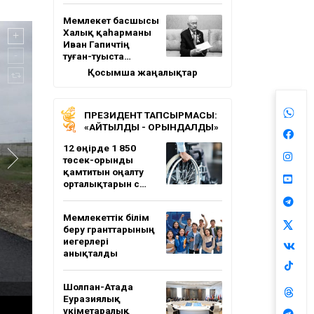
Мемлекет басшысы
Халық қаһарманы
Иван Гапичтің
туған-туыста…
Қосымша жаңалықтар
ПРЕЗИДЕНТ ТАПСЫРМАСЫ:
«АЙТЫЛДЫ - ОРЫНДАЛДЫ»
12 өңірде 1 850
төсек-орынды
қамтитын оңалту
орталықтарын с…
Мемлекеттік білім
беру гранттарының
иегерлері
анықталды
Шолпан-Атада
Еуразиялық
үкіметаралық