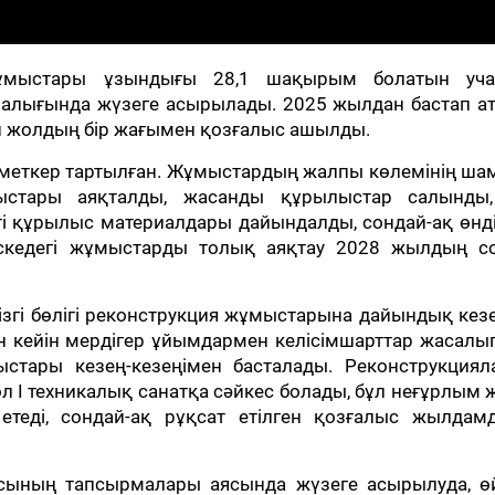
жұмыстары ұзындығы 28,1 шақырым болатын уча
ралығында жүзеге асырылады. 2025 жылдан бастап а
н жолдың бір жағымен қозғалыс ашылды.
ызметкер тартылған. Жұмыстардың жалпы көлемінің ш
ыстары аяқталды, жасанды құрылыстар салынды
тті құрылыс материалдары дайындалды, сондай-ақ өнді
часкедегі жұмыстарды толық аяқтау 2028 жылдың с
гі бөлігі реконструкция жұмыстарына дайындық кезе
ан кейін мердігер ұйымдармен келісімшарттар жасалы
стары кезең-кезеңімен басталады. Реконструкциял
ол I техникалық санатқа сәйкес болады, бұл неғұрлым
 етеді, сондай-ақ рұқсат етілген қозғалыс жылдам
ының тапсырмалары аясында жүзеге асырылуда, өй