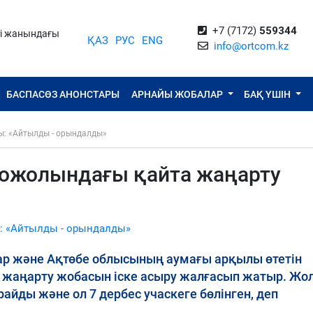
+7 (7172)
559344
ті жанындағы
ҚАЗ
РУС
ENG
info@ortcom.kz
БАСПАСӨЗ АНОНСТАРЫ
АРНАЙЫ ЖОБАЛАР
БАҚ ҮШІН
ы: «Айтылды - орындалды»
тожолындағы қайта жаңарту
а
: «Айтылды - орындалды»
ар және Ақтөбе облысының аумағы арқылы өтетін
та жаңарту жобасын іске асыру жалғасып жатыр. Ж
ды және ол 7 дербес учаскеге бөлінген, деп