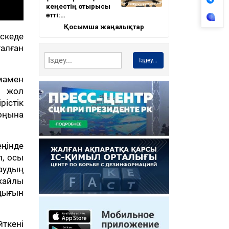
кеңестің отырысы
өтті:…
Қосымша жаңалықтар
скеде
талған
Іздеу...
амамен
, жол
рістік
оңына
ңінде
п, осы
аудың
 жайлы
дығын
ткені