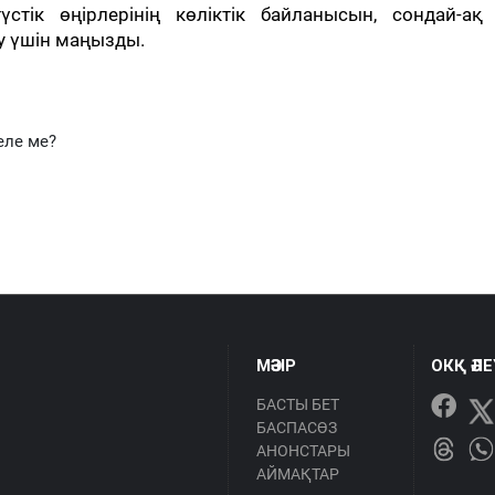
тік өңірлерінің көліктік байланысын, сондай-ақ 
у үшін маңызды.
еле ме?
МӘЗІР
ОКҚ ӘЛ
БАСТЫ БЕТ
БАСПАСӨЗ
АНОНСТАРЫ
АЙМАҚТАР