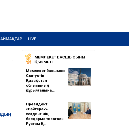
АЙМАҚТАР
LIVE
МЕМЛЕКЕТ БАСШЫСЫНЫҢ
ҚЫЗМЕТІ
Мемлекет басшысы
Солтүстік
Қазақстан
облысының
құрылғанына…
Президент
«Бәйтерек»
олдың
холдингінің
басқарма төрағасы
Рустам Қ…