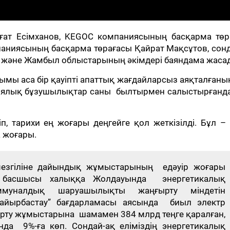
ңғат Есімханов, KEGOC компаниясының басқарма төр
аниясының басқарма төрағасы Қайрат Мақсұтов, сон
н және Жамбыл облыстарының әкімдері баяндама жаса
мы аса бір қауіпті апаттық жағдайларсыз аяқталғаны
огиялық бұзушылықтар саны былтырмен салыстырғанда
п, тарихи ең жоғары деңгейге қол жеткізілді. Бұл –
 жоғары.
 мезгіліне дайындық жұмыстарының едәуір жоғары
ет басшысы халыққа Жолдауында энергетикалық
муналдық шаруашылықты жаңғырту міндетін
а айырбастау” бағдарламасы аясында биыл электр
рту жұмыстарына шамамен 384 млрд теңге қаралған,
да 9%-ға көп. Сондай-ақ еліміздің энергетикалық