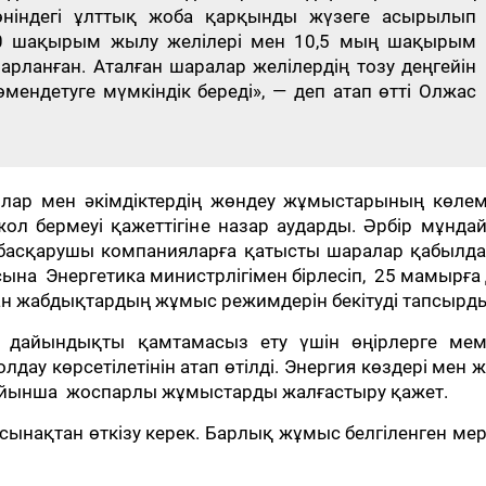
ніндегі ұлттық жоба қарқынды жүзеге асырылып
30 шақырым жылу желілері мен 10,5 мың шақырым
арланған. Аталған шаралар желілердің тозу деңгейін
өмендетуге мүмкіндік береді», — деп атап өтті Олжас
олар мен әкімдіктердің жөндеу жұмыстарының көлем
л бермеуі қажеттігіне назар аударды. Әрбір мұндай
 басқарушы компанияларға қатысты шаралар қабылда
на Энергетика министрлігімен бірлесіп, 25 мамырға
ан жабдықтардың жұмыс режимдерін бекітуді тапсырды
 дайындықты қамтамасыз ету үшін өңірлерге мем
ау көрсетілетінін атап өтілді. Энергия көздері мен ж
ойынша жоспарлы жұмыстарды жалғастыру қажет.
 сынақтан өткізу керек. Барлық жұмыс белгіленген ме