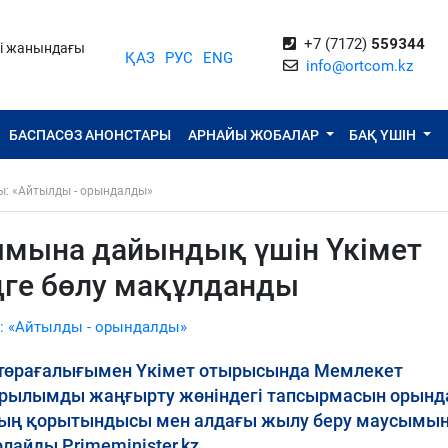
+7 (7172)
559344
ті жанындағы
ҚАЗ
РУС
ENG
info@ortcom.kz
БАСПАСӨЗ АНОНСТАРЫ
АРНАЙЫ ЖОБАЛАР
БАҚ ҮШІН
ы: «Айтылды - орындалды»
мына дайындық үшін Үкімет
ңге бөлу мақұлданды
: «Айтылды - орындалды»
 төрағалығымен Үкімет отырысында Мемлекет
рылымды жаңғырту жөніндегі тапсырмасын орынд
ың қорытындысы мен алдағы жылу беру маусымы
айды Primeminister.kz.