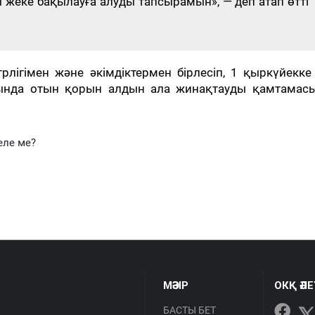
ы жеке бақылауға алуды тапсырамын», — деп атап өтті
рлігімен және әкімдіктермен бірлесіп, 1 қыркүйекке
ында отын қорын алдын ала жинақтауды қамтамасы
еле ме?
МӘЗІР
ОКҚ ӘЛ
БАСТЫ БЕТ