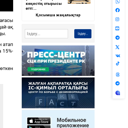
кеңестің отырысы
өтті:…
Қосымша жаңалықтар
ағасы
дай-ақ
ды.
Іздеу...
н атап
 15%-
 өткен