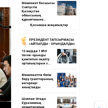
Мемлекет басшысы
Солтүстік
Қазақстан
облысының
құрылғанына…
Қосымша жаңалықтар
ПРЕЗИДЕНТ ТАПСЫРМАСЫ:
«АЙТЫЛДЫ - ОРЫНДАЛДЫ»
12 өңірде 1 850
төсек-орынды
қамтитын оңалту
орталықтарын с…
Мемлекеттік білім
беру гранттарының
иегерлері
анықталды
Шолпан-Атада
Еуразиялық
үкіметаралық