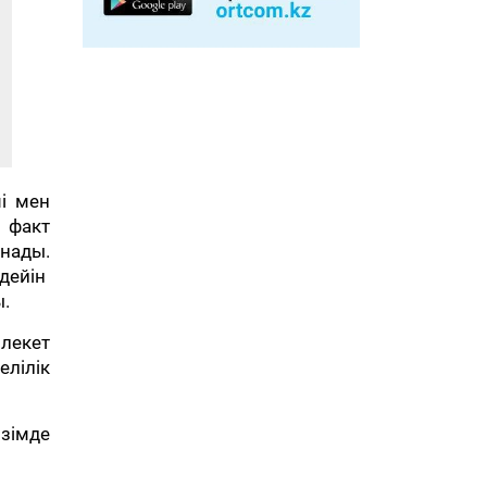
і мен
 факт
нады.
 дейін
.
лекет
елілік
рзімде