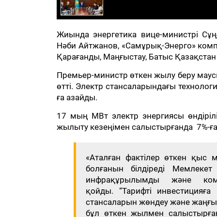
Жиында энергетика вице-министрі Сұ
Нәби Айтжанов, «Самұрық-Энерго» комп
Қарағанды, Маңғыстау, Батыс Қазақста
Премьер-министр өткен жылу беру маусы
өтті. Электр стансаларындағы технол
ға азайды.
17 мың МВт электр энергиясы өндірілі
жылыту кезеңімен салыстырғанда 7%-ға
«Аталған фактілер өткен қыс
болғанын білдіреді Мемлек
инфрақұрылымды және ком
қойды. “Тарифті инвестицияғ
стансаларын жөндеу және жаңғы
бұл өткен жылмен салыстырған