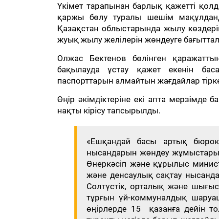
Үкімет тарапынан барлық қажетті қолд
қаржы бөлу туралы шешім мақұлданд
Қазақстан облыстарында жылу көздерін
жуық жылу желілерін жөндеуге бағытта
Олжас Бектенов бөлінген қаражатты
бақылауда ұстау қажет екенін бас
паспорттарын алмайтын жағдайлар тіркел
Өңір әкімдіктеріне екі апта мерзімде 
нақты кірісу тапсырылды.
«Ешқандай басы артық бюрок
нысандарын жөндеу жұмыстарын
Өнеркәсіп және құрылыс министрл
және денсаулық сақтау нысанд
Солтүстік, орталық және шығы
тұрғын үй-коммуналдық шаруа
өңірлерде 15 қазанға дейін то