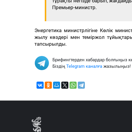
тұрақты негізде барып, жағдайд
Премьер-министр.
Энергетика министрлігіне Көлік минист
жылу көздері мен теміржол тұйықтар
тапсырылды.
Брифингтерден хабардар болғыңыз к
Біздің
Telegram каналға
жазылыңыз!