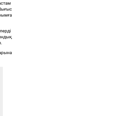
 астам
Шығыс
ырымға
лерді
ындық
.
тарына