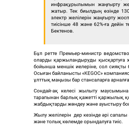
инфрақұрылымын жаңғырту жө
жатыр. Тек биылдың өзінде 1
электр желілерін жаңғырту жосп
тиісінше 48 және 62%-ға дейін т
Бектенов.
Бұл ретте Премьер-министр ведомств
оларды қаржыландыруды қысқартуға жо
бойынша меншік иелеріне, сол сияқты
Осыған байланысты «KEGOC» компаниясы
ұлттық маңызы бар стансаларға арналғ
Сондай-ақ келесі жылыту маусымына
тарапынан барлық қажетті қаржылық қолд
жабдықтарды жөндеу және ауыстыру б
Жылу желілерін дер кезінде әрі сапалы
және толық көлемде орындалуға тиіс.