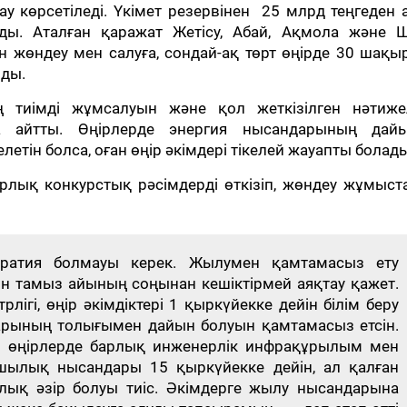
ау көрсетіледі. Үкімет резервінен 25 млрд теңгеден
ы. Аталған қаражат Жетісу, Абай, Ақмола және 
 жөндеу мен салуға, сондай-ақ төрт өңірде 30 шақ
лды.
ң тиімді жұмсалуын және қол жеткізілген нәтиже
а айтты. Өңірлерде энергия нысандарының дай
етін болса, оған өңір әкімдері тікелей жауапты болады
барлық конкурстық рәсімдерді өткізіп, жөндеу жұмыс
ратия болмауы керек. Жылумен қамтамасыз ету
 тамыз айының соңынан кешіктірмей аяқтау қажет.
ігі, өңір әкімдіктері 1 қыркүйекке дейін білім беру
арының толығымен дайын болуын қамтамасыз етсін.
с өңірлерде барлық инженерлік инфрақұрылым мен
шылық нысандары 15 қыркүйекке дейін, ал қалған
лық әзір болуы тиіс. Әкімдерге жылу нысандарына