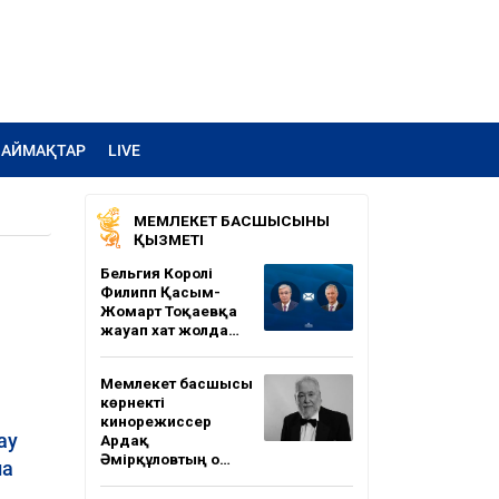
АЙМАҚТАР
LIVE
МЕМЛЕКЕТ БАСШЫСЫНЫҢ
ҚЫЗМЕТІ
Бельгия Королі
Филипп Қасым-
Жомарт Тоқаевқа
жауап хат жолда…
Мемлекет басшысы
көрнекті
кинорежиссер
ау
Ардақ
Әмірқұловтың о…
на