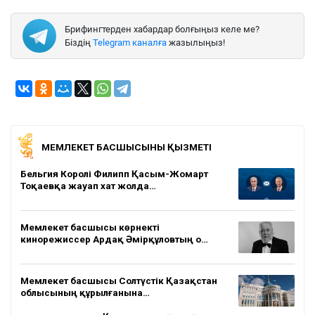
Брифингтерден хабардар болғыңыз келе ме?
Біздің
Telegram каналға
жазылыңыз!
МЕМЛЕКЕТ БАСШЫСЫНЫҢ ҚЫЗМЕТІ
Бельгия Королі Филипп Қасым-Жомарт
Тоқаевқа жауап хат жолда…
Мемлекет басшысы көрнекті
кинорежиссер Ардақ Әмірқұловтың о…
Мемлекет басшысы Солтүстік Қазақстан
облысының құрылғанына…