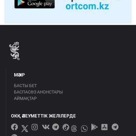
МӘЗІР
БАСТЫ БЕТ
БАСПАСӨЗ АНОНСТАРЫ
АЙМАҚТАР
ОКҚ ӘЛЕУМЕТТІК ЖЕЛІЛЕРДЕ