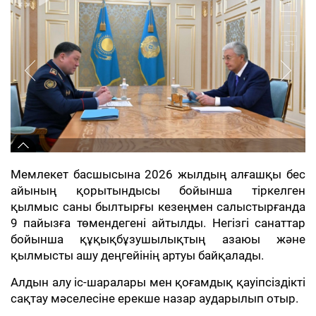
Мемлекет басшысына 2026 жылдың алғашқы бес
айының қорытындысы бойынша тіркелген
қылмыс саны былтырғы кезеңмен салыстырғанда
9 пайызға төмендегені айтылды. Негізгі санаттар
бойынша құқықбұзушылықтың азаюы және
қылмысты ашу деңгейінің артуы байқалады.
Алдын алу іс-шаралары мен қоғамдық қауіпсіздікті
сақтау мәселесіне ерекше назар аударылып отыр.