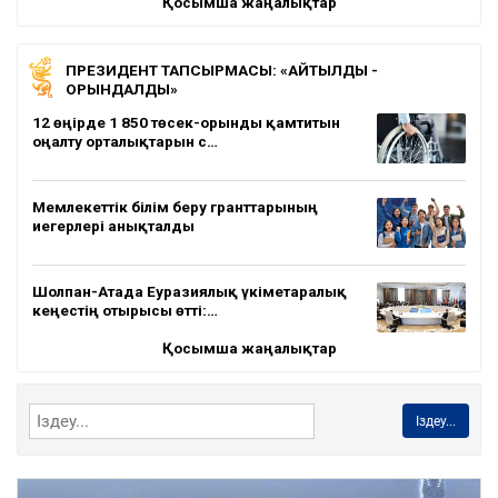
Қосымша жаңалықтар
ПРЕЗИДЕНТ ТАПСЫРМАСЫ: «АЙТЫЛДЫ -
ОРЫНДАЛДЫ»
12 өңірде 1 850 төсек-орынды қамтитын
оңалту орталықтарын с…
Мемлекеттік білім беру гранттарының
иегерлері анықталды
Шолпан-Атада Еуразиялық үкіметаралық
кеңестің отырысы өтті:…
Қосымша жаңалықтар
Іздеу...