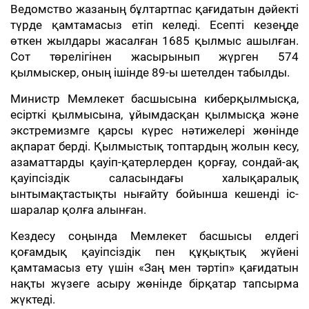
Ведомство жазаның бұлтартпас қағидатын дәйекті
түрде қамтамасыз етіп келеді. Есепті кезеңде
өткен жылдары жасалған 1685 қылмыс ашылған.
Сот төрелігінен жасырынып жүрген 574
қылмыскер, оның ішінде 89-ы шетелден табылды.
Министр Мемлекет басшысына киберқылмысқа,
есірткі қылмысына, ұйымдасқан қылмысқа және
экстремизмге қарсы күрес нәтижелері жөнінде
ақпарат берді. Қылмыстық топтардың жолын кесу,
азаматтарды қауіп-қатерлерден қорғау, сондай-ақ
қауіпсіздік саласындағы халықаралық
ынтымақтастықты нығайту бойынша кешенді іс-
шаралар қолға алынған.
Кездесу соңында Мемлекет басшысы елдегі
қоғамдық қауіпсіздік пен құқықтық жүйені
қамтамасыз ету үшін «Заң мен тәртіп» қағидатын
нақты жүзеге асыру жөнінде бірқатар тапсырма
жүктеді.