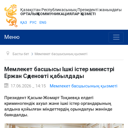
Қазақстан Республикасының Президенті жанындағы
ОРТАЛЫҚ КОММУНИКАЦИЯЛАР ҚЫЗМЕТІ
ҚАЗ
РУС
ENG
Меню
Басты бет
Мемлекет басшысының қызметі
Мемлекет басшысы Ішкі істер министрі
Ержан Сәденовті қабылдады
17.06.2026 _ 14:15
Мемлекет басшысының қызметі
Президент Қасым-Жомарт Тоқаевқа елдегі
криминогендік ахуал және ішкі істер органдарының
алдына қойылған міндеттердің орындалуы жөнінде
баяндалды.