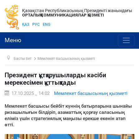
Қазақстан Республикасының Президенті жанындағы
ОРТАЛЫҚ КОММУНИКАЦИЯЛАР ҚЫЗМЕТІ
ҚАЗ
РУС
ENG
Меню
Басты бет
Мемлекет басшысының қызметі
Президент құтқарушыларды кәсіби
мерекесімен құттықтады
17.10.2025 _ 14:02
Мемлекет басшысының қызметі
Мемлекет басшысы бейбіт күннің батырларына шынайы
ризашылығын білдіріп, азаматтық қорғау саласының
еліміз үшін стратегиялық маңызы ерекше екенін атап
өтті.