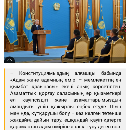
– Конституциямыздың алғашқы бабында
«Адам және адамның өмірі – мемлекеттің ең
қымбат қазынасы» екені анық көрсетілген.
Азаматтық қорғау саласының әр қызметкері
ел қауіпсіздігі және азаматтарымыздың
амандығы үшін қажырлы еңбек етуде. Шын
мәнінде, құтқарушы болу – кез келген төтенше
жағдайға дайын тұру, ешқандай қауіп-қатерге
қарамастан адам өміріне араша түсу деген сөз.