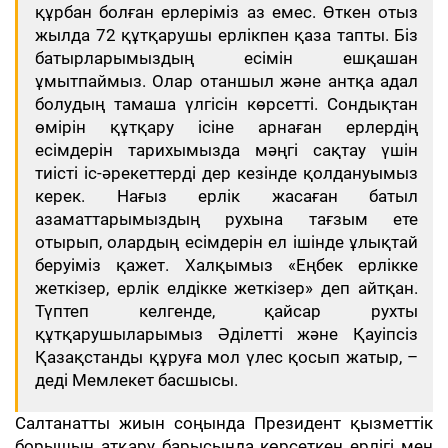
құрбан болған ерлеріміз аз емес. Өткен отыз
жылда 72 құтқарушы ерлікпен қаза тапты. Біз
батырларымыздың есімін ешқашан
ұмытпаймыз. Олар отаншыл және антқа адал
болудың тамаша үлгісін көрсетті. Сондықтан
өмірін құтқару ісіне арнаған ерлердің
есімдерін тарихымызда мәңгі сақтау үшін
тиісті іс-әрекеттерді дер кезінде қолдануымыз
керек. Нағыз ерлік жасаған батыл
азаматтарымыздың рухына тағзым ете
отырып, олардың есімдерін ел ішінде ұлықтай
беруіміз қажет. Халқымыз «Еңбек ерлікке
жеткізер, ерлік елдікке жеткізер» деп айтқан.
Түптеп келгенде, қайсар рухты
құтқарушыларымыз Әділетті және Қауіпсіз
Қазақстанды құруға мол үлес қосып жатыр, –
деді Мемлекет басшысы.
Салтанатты жиын соңында Президент қызметтік
борышын атқару барысында көрсеткен ерлігі мен