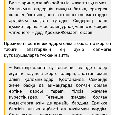
Бұл – әрине, өте абыройлы іс, жауапты қызмет.
Халқымыз өздеріңіз сияқты батыл, ержүрек
және ең бастысы, нағыз отаншыл азаматтарды
әрдайым мақтан тұтады. Сіздердің адал
қызметтеріңіз – өскелең ұрпақ үшін өте жақсы
үлгі-өнеге, – деді Қасым-Жомарт Тоқаев.
Президент соңғы жылдары еліміз бастан өткерген
табиғи апаттардың ең ауыр салмағы
құтқарушыларға түскенін айтты.
– Былтыр алапат су тасқыны кезінде сіздер
жұртты қауіпсіз жерге көшіріп, апаттан аман
алып қалдыңыздар. Қостанайда, Семейде
және басқа да аймақтарда болған орман
өртіне қарсы тұрып, тілсіз жаумен
күрестіңіздер. Төтенше жағдай болған
аймақтарға өзім де арнайы бардым. Ерлікке
бергісіз нағыз еңбекті өз көзіммен көрдім.
Сондықтан азаматтық қорғау саласы