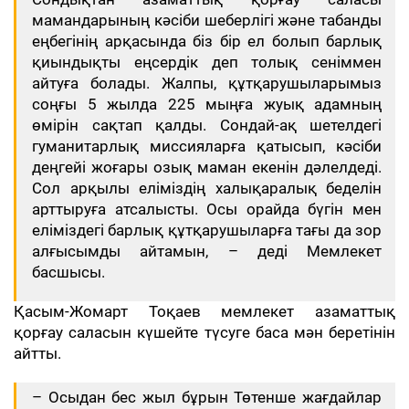
мамандарының кәсіби шеберлігі және табанды
еңбегінің арқасында біз бір ел болып барлық
қиындықты еңсердік деп толық сеніммен
айтуға болады. Жалпы, құтқарушыларымыз
соңғы 5 жылда 225 мыңға жуық адамның
өмірін сақтап қалды. Сондай-ақ шетелдегі
гуманитарлық миссияларға қатысып, кәсіби
деңгейі жоғары озық маман екенін дәлелдеді.
Сол арқылы еліміздің халықаралық беделін
арттыруға атсалысты. Осы орайда бүгін мен
еліміздегі барлық құтқарушыларға тағы да зор
алғысымды айтамын, – деді Мемлекет
басшысы.
Қасым-Жомарт Тоқаев мемлекет азаматтық
қорғау саласын күшейте түсуге баса мән беретінін
айтты.
– Осыдан бес жыл бұрын Төтенше жағдайлар