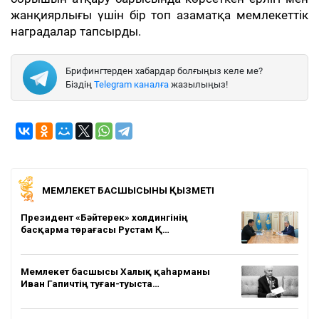
жанқиярлығы үшін бір топ азаматқа мемлекеттік
наградалар тапсырды.
Брифингтерден хабардар болғыңыз келе ме?
Біздің
Telegram каналға
жазылыңыз!
МЕМЛЕКЕТ БАСШЫСЫНЫҢ ҚЫЗМЕТІ
Президент «Бәйтерек» холдингінің
басқарма төрағасы Рустам Қ…
Мемлекет басшысы Халық қаһарманы
Иван Гапичтің туған-туыста…