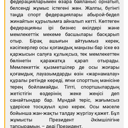
федерацияларымен өзара байланыс орнатып,
белсенді жұмыс істегені жөн. Жалпы, бүгінгі
таңда спорт федерациялары абырой-бедел
жинайтын құрылымға айналып кетті. Көптеген
федерацияны ірі бизнес өкілдері және
мемлекеттік мекеме басшылары басқарып
отыр. Бірақ ашығын айтуымыз керек,
кәсіпкерлер осы қоғамдық маңызы бар іске өз
қаржысын салуға құлықсыз, тек мемлекеттен
бөлінетін қаражатқа қарап отырады.
Мемлекеттік қызметшілер де осы жоғары
қоғамдық лауазымдарды өзін «жарнамалау»
құралы ретінде көреді, яғни спорттың мәнісіне
терең бойламайды. Тіпті, спортшылардың
жетістігін өздерінің жеке жеңісі деп
санайтындар бар. Мұндай теріс, жағымсыз
үдеріске тосқауыл қою керек. Осы мәселе
бойынша жан-жақты талдау жүргізу қажет. Бұл
жұмысты Президент Әкімшілігіне
тапсырамын, – деді Президент.