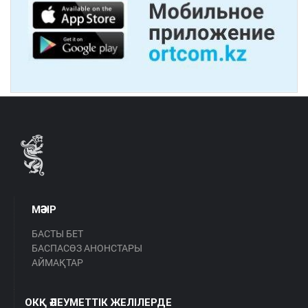
МӘЗІР
БАСТЫ БЕТ
БАСПАСӨЗ АНОНСТАРЫ
АЙМАҚТАР
ОКҚ ӘЛЕУМЕТТІК ЖЕЛІЛЕРДЕ