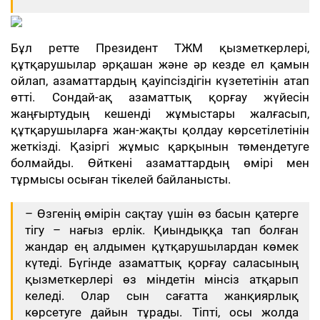
Бұл ретте Президент ТЖМ қызметкерлері,
құтқарушылар әрқашан және әр кезде ел қамын
ойлап, азаматтардың қауіпсіздігін күзететінін атап
өтті. Сондай-ақ азаматтық қорғау жүйесін
жаңғыртудың кешенді жұмыстары жалғасып,
құтқарушыларға жан-жақты қолдау көрсетілетінін
жеткізді. Қазіргі жұмыс қарқынын төмендетуге
болмайды. Өйткені азаматтардың өмірі мен
тұрмысы осыған тікелей байланысты.
– Өзгенің өмірін сақтау үшін өз басын қатерге
тігу – нағыз ерлік. Қиындыққа тап болған
жандар ең алдымен құтқарушылардан көмек
күтеді. Бүгінде азаматтық қорғау саласының
қызметкерлері өз міндетін мінсіз атқарып
келеді. Олар сын сағатта жанқиярлық
көрсетуге дайын тұрады. Тіпті, осы жолда