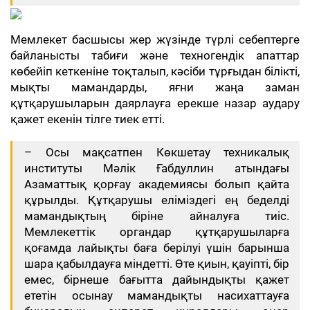
Мемлекет басшысы жер жүзінде түрлі себептерге
байланысты табиғи және техногендік апаттар
көбейіп кеткеніне тоқталып, кәсіби тұрғыдан білікті,
мықты мамандарды, яғни жаңа заман
құтқарушыларын даярлауға ерекше назар аудару
қажет екенін тілге тиек етті.
– Осы мақсатпен Көкшетау техникалық
институты Мәлік Ғабдуллин атындағы
Азаматтық қорғау академиясы болып қайта
құрылды. Құтқарушы еліміздегі ең беделді
мамандықтың біріне айналуға тиіс.
Мемлекеттік органдар құтқарушыларға
қоғамда лайықты баға берілуі үшін барынша
шара қабылдауға міндетті. Өте қиын, қауіпті, бір
емес, бірнеше бағытта дайындықты қажет
ететін осынау мамандықты насихаттауға