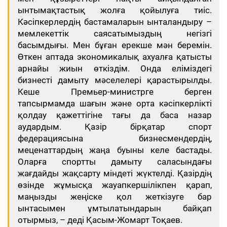
ынтымақтастық жолға қойылуға тиіс.
Кәсіпкерлердің бастамаларын ынталандыру –
мемлекеттік саясатымыздың негізгі
басымдығы. Мен бұған ерекше мән беремін.
Өткен аптада экономикалық ахуалға қатысты
арнайы жиын өткіздім. Онда еліміздегі
бизнесті дамыту мәселелері қарастырылды.
Кеше Премьер-министрге берген
тапсырмамда шағын және орта кәсіпкерлікті
қолдау қажеттігіне тағы да баса назар
аудардым. Қазір бірқатар спорт
федерациясына бизнесмендердің,
меценаттардың жаңа буыны келе бастады.
Оларға спортты дамыту саласындағы
жағдайды жақсарту міндеті жүктелді. Қазірдің
өзінде жұмысқа жауапкершілікпен қарап,
маңызды жеңіске қол жеткізуге бар
ынтасымен ұмтылатындарын байқап
отырмыз, – деді Қасым-Жомарт Тоқаев.