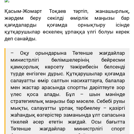
Қасым-Жомарт Тоқаев тәртіп, жанашырлық,
жәрдем беру секілді өмірлік маңызы бар
қағидаларды қоғамда орнықтыру ісінде
құтқарушылар өскелең ұрпаққа үлгі болуы керек
деп санайды.
– Оқу орындарына Төтенше жағдайлар
министрлігі бөлімшелерінің бейресми
қамқорлық көрсету тәжірибесін белсенді
түрде енгізген дұрыс. Құтқарушылар қоғамда
салауатты өмір салтын насихаттауға, балалар
мен жастар арасында спортты дәріптеуге зор
үлес қоса алады. Бұл – шын мәнінде
стратегиялық маңызы бар мәселе. Себебі рухы
мықты, салауатты ұрпақ тәрбиелеу – қазіргі
жаһандық өзгерістер заманында ұлт сапасына
тікелей әсер ететін жағдай. Осы бағытта
Төтенше жағдайлар министрлігі спорт