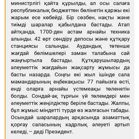
министрлігі қайта құрылды, ал осы салаға
республикалық бюджеттен бөлінетін қаржы екі
жарым есе көбейді. Бір сөзбен, нақты және
тиімді шаралар қабылдана бастады. Атап
айтқанда, 1700-ден астам арнайы техника
алынды. 42 өрт сөндіру депосы және құтқару
станциясы салынды. Аудандық төтенше
жағдай бөлімшелері заман талабына сай
жаңғыртыла бастады. Құтқарушылардың
әлеуметтік жағдайын жақсарту жұмысы да
басты назарда. Соңғы екі жыл ішінде сала
мамандарының еңбекақысы 77 пайызға өсті,
енді оларға арнайы үстемеақы төленетін
болды. Сондай-ақ тұрғын үй төлемдері мен
әлеуметтік жеңілдіктер беріле бастады. Жалпы,
бұл жұмыс міндетті түрде өз жалғасын табады.
Осындай шаралардың арқасында азаматтық
қорғау саласының кадрлық әлеуеті артып
келеді, – деді Президент.