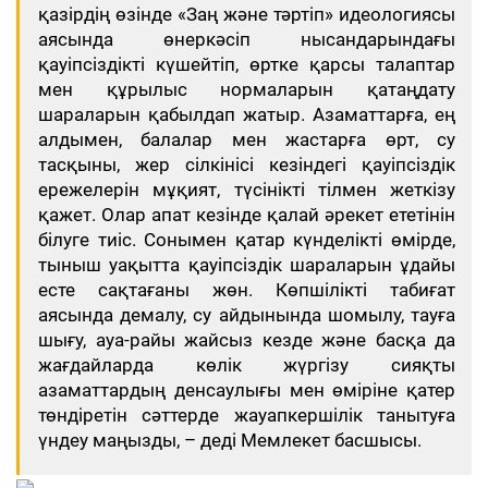
қазірдің өзінде «Заң және тәртіп» идеологиясы
аясында өнеркәсіп нысандарындағы
қауіпсіздікті күшейтіп, өртке қарсы талаптар
мен құрылыс нормаларын қатаңдату
шараларын қабылдап жатыр. Азаматтарға, ең
алдымен, балалар мен жастарға өрт, су
тасқыны, жер сілкінісі кезіндегі қауіпсіздік
ережелерін мұқият, түсінікті тілмен жеткізу
қажет. Олар апат кезінде қалай әрекет ететінін
білуге тиіс. Сонымен қатар күнделікті өмірде,
тыныш уақытта қауіпсіздік шараларын ұдайы
есте сақтағаны жөн. Көпшілікті табиғат
аясында демалу, су айдынында шомылу, тауға
шығу, ауа-райы жайсыз кезде және басқа да
жағдайларда көлік жүргізу сияқты
азаматтардың денсаулығы мен өміріне қатер
төндіретін сәттерде жауапкершілік танытуға
үндеу маңызды, – деді Мемлекет басшысы.