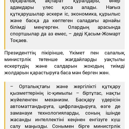
бұқаралық ақпарат құралдары, өнер
адамдары үлес қоса алады. Нағыз
құтқарушылар әскери іс, экономика, құрылыс
және басқа да көптеген саладағы арнайы
білімді меңгерген. Олардың арасында
спортшылар да аз емес, – деді Қасым-Жомарт
Тоқаев.
Президенттің пікірінше, Үкімет пен салалық
министрлік төтенше жағдайларды уақтылы
ескертудің және салдарын жоюдың тиімді
жолдарын қарастыруға баса мән берген жөн.
– Орталықтағы және жергілікті құтқару
қызметтерінің іс-қимылы – біртұтас, нақты
жүйеленген механизм. Басқару үдерісін
автоматтандыруға, цифрландыруға, өзге де
заманауи технологияларды, соның ішінде
жасанды интеллектіні кеңінен енгізуге күш
салу маңызды. Сонымен бірге министрлік