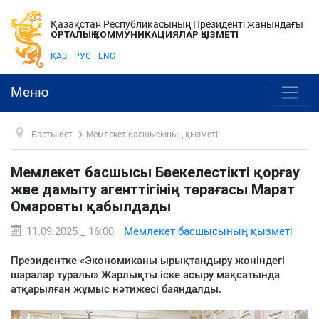
Қазақстан Республикасының Президенті жанындағы
ОРТАЛЫҚ КОММУНИКАЦИЯЛАР ҚЫЗМЕТІ
ҚАЗ
РУС
ENG
Меню
Басты бет
Мемлекет басшысының қызметі
Мемлекет басшысы Бәсекелестікті қорғау
және дамыту агенттігінің төрағасы Марат
Омаровты қабылдады
11.09.2025 _ 16:00
Мемлекет басшысының қызметі
Президентке «Экономиканы ырықтандыру жөніндегі
шаралар туралы» Жарлықты іске асыру мақсатында
атқарылған жұмыс нәтижесі баяндалды.