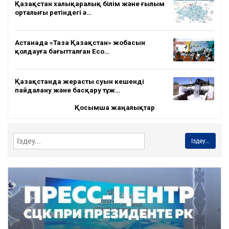
Қазақстан халықаралық білім және ғылым
орталығы ретіндегі ә…
Астанада «Таза Қазақстан» жобасын
қолдауға бағытталған Eco…
Қазақстанда жерасты суын кешенді
пайдалану және басқару тұж…
Қосымша жаңалықтар
Іздеу...