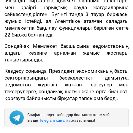
аясында биржалық қызмет заңнама талаптары
мен қазіргі нарықтық сауда жағдайларына
сәйкестендірілген. Бүгінгі таңда 3 тауар биржасы
жұмыс істейді, ал Агенттікке аталған саладағы
мемлекеттік бақылау функциялары берілген сәтте
22 биржа болған еді.
Сондай-ақ Мемлекет басшысына ведомствоның
алдағы кезеңге арналған жұмыс жоспары
таныстырылды.
Кездесу соңында Президент экономиканың басты
секторларындағы бәсекелестікті дамытуға,
ведомство жүргізіп жатқан тергеулер мен
тексерулерге, сондай-ақ шағын және орта бизнесті
қорғауға байланысты бірқатар тапсырма берді.
Брифингтерден хабардар болғыңыз келе ме?
Біздің
Telegram каналға
жазылыңыз!