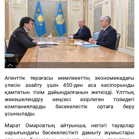
Агенттік төрағасы мемлекеттің экономикадағы
үлесін азайту үшін 450-ден аса кәсіпорынды
қамтитын тізім дайындалғанын жеткізді. Ұлттық
жекешелендіру кеңсесі әзірлеген тізімдегі
компанияларды бәсекелестік ортаға беру
ұсынылады.
Марат Омаровтың айтуынша, негізгі тауарлар
нарығындағы бәсекелестікті дамыту жұмыстары