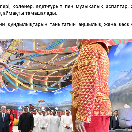
лері, қолөнер, әдет-ғұрып пен музыкалық аспаптар,
ық аймақты тамашалады.
ани құндылықтарын танытатын аңшылық және кескі