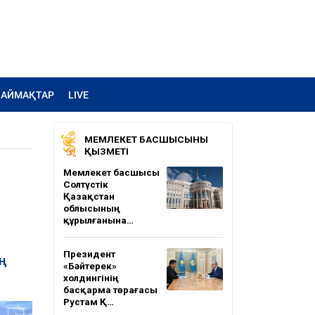
АЙМАҚТАР
LIVE
МЕМЛЕКЕТ БАСШЫСЫНЫҢ
ҚЫЗМЕТІ
Мемлекет басшысы
Солтүстік
Қазақстан
облысының
құрылғанына…
Президент
ң
«Бәйтерек»
холдингінің
басқарма төрағасы
Рустам Қ…