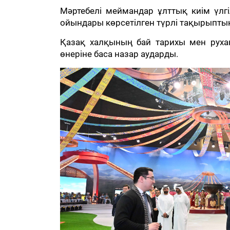
Мәртебелі меймандар ұлттық киім үлгі
ойындары көрсетілген түрлі тақырыпт
Қазақ халқының бай тарихы мен рух
өнеріне баса назар аударды.