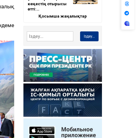
кеңестің отырысы
 халық
өтті:…
Қосымша жаңалықтар
ндеме
Іздеу...