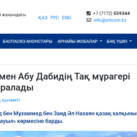
+7 (7172)
559344
ті жанындағы
ҚАЗ
РУС
ENG
info@ortcom.kz
БАСПАСӨЗ АНОНСТАРЫ
АРНАЙЫ ЖОБАЛАР
БАҚ ҮШІН
мен Абу Дабидің Тақ мұрагері
аралады
 қызметі
 бен Мұхаммед бен Заид Әл Нахаян қазақ халқыны
ауыл» көрмесіне барды.