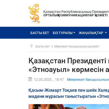
Қазақстан Республикасының Президен
ОРТАЛЫҚ КОММУНИКАЦИЯЛАР ҚЫЗМЕТІ
БАСТЫ БЕТ
БІЗ ТУРАЛЫ
ЖАҢАЛЫҚТАР
Басты бет
Мемлекет басшысының қызметі
Қазақстан Президенті 
«Этноауыл» көрмесін 
12.05.2025 _ 18:47
Мемлекет басшысының
Қасым-Жомарт Тоқаев пен шейх Халед
мәдени мұрасын таныстыратын «Этно