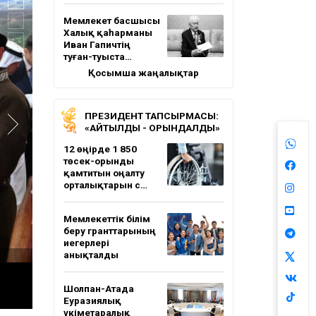
Мемлекет басшысы
Халық қаһарманы
Иван Гапичтің
туған-туыста…
Қосымша жаңалықтар
ПРЕЗИДЕНТ ТАПСЫРМАСЫ:
«АЙТЫЛДЫ - ОРЫНДАЛДЫ»
12 өңірде 1 850
төсек-орынды
қамтитын оңалту
орталықтарын с…
Мемлекеттік білім
беру гранттарының
иегерлері
анықталды
Шолпан-Атада
Еуразиялық
үкіметаралық