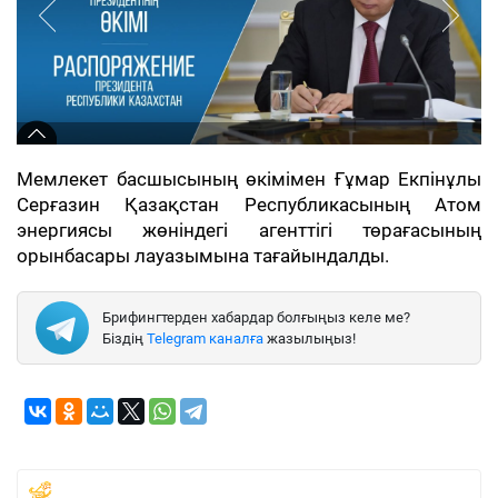
Мемлекет басшысының өкімімен Ғұмар Екпінұлы
Серғазин Қазақстан Республикасының Атом
энергиясы жөніндегі агенттігі төрағасының
орынбасары лауазымына тағайындалды.
Брифингтерден хабардар болғыңыз келе ме?
Біздің
Telegram каналға
жазылыңыз!