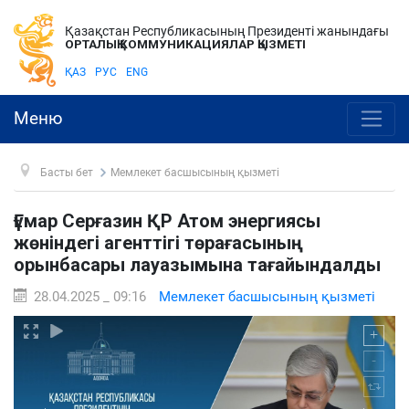
Қазақстан Республикасының Президенті жанындағы
ОРТАЛЫҚ КОММУНИКАЦИЯЛАР ҚЫЗМЕТІ
ҚАЗ
РУС
ENG
Меню
Басты бет
Мемлекет басшысының қызметі
Ғұмар Серғазин ҚР Атом энергиясы
жөніндегі агенттігі төрағасының
орынбасары лауазымына тағайындалды
28.04.2025 _ 09:16
Мемлекет басшысының қызметі