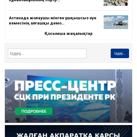
Астанада жолаушы мінген ұшқышсыз әуе
кемесінің алғашқы демо…
Қосымша жаңалықтар
Іздеу...