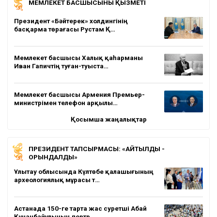
МЕМЛЕКЕТ БАСШЫСЫНЫҢ ҚЫЗМЕТІ
Президент «Бәйтерек» холдингінің
басқарма төрағасы Рустам Қ…
Мемлекет басшысы Халық қаһарманы
Иван Гапичтің туған-туыста…
Мемлекет басшысы Армения Премьер-
министрімен телефон арқылы…
Қосымша жаңалықтар
ПРЕЗИДЕНТ ТАПСЫРМАСЫ: «АЙТЫЛДЫ -
ОРЫНДАЛДЫ»
Ұлытау облысында Күлтөбе қалашығының
археологиялық мұрасы т…
Астанада 150-ге тарта жас суретші Абай
Құнанбайұлының портр…