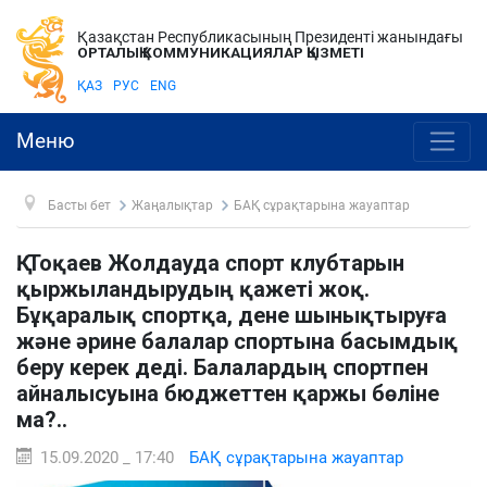
Қазақстан Республикасының Президенті жанындағы
ОРТАЛЫҚ КОММУНИКАЦИЯЛАР ҚЫЗМЕТІ
ҚАЗ
РУС
ENG
Меню
Басты бет
Жаңалықтар
БАҚ сұрақтарына жауаптар
Қ. Тоқаев Жолдауда спорт клубтарын
қыржыландырудың қажеті жоқ.
Бұқаралық спортқа, дене шынықтыруға
және әрине балалар спортына басымдық
беру керек деді. Балалардың спортпен
айналысуына бюджеттен қаржы бөліне
ма?..
15.09.2020 _ 17:40
БАҚ сұрақтарына жауаптар