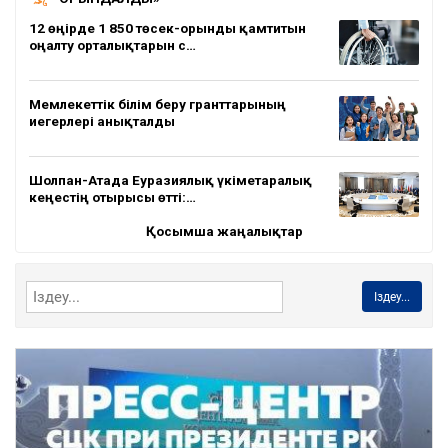
12 өңірде 1 850 төсек-орынды қамтитын
оңалту орталықтарын с…
Мемлекеттік білім беру гранттарының
иегерлері анықталды
Шолпан-Атада Еуразиялық үкіметаралық
кеңестің отырысы өтті:…
Қосымша жаңалықтар
Іздеу...