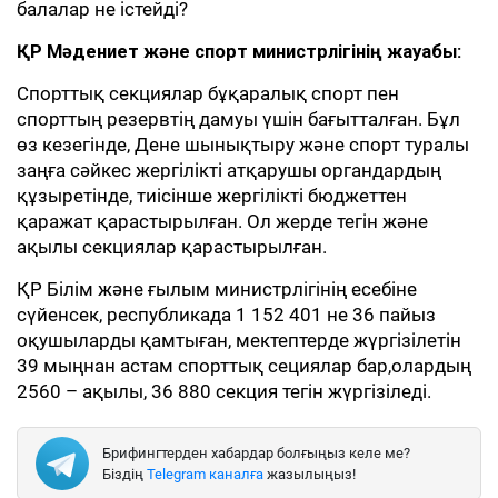
балалар не істейді?
ҚР Мәдениет және спорт министрлігінің жауабы:
Спорттық секциялар бұқаралық спорт пен
спорттың резервтің дамуы үшін бағытталған. Бұл
өз кезегінде, Дене шынықтыру және спорт туралы
заңға сәйкес жергілікті атқарушы органдардың
құзыретінде, тиісінше жергілікті бюджеттен
қаражат қарастырылған. Ол жерде тегін және
ақылы секциялар қарастырылған.
ҚР Білім және ғылым министрлігінің есебіне
сүйенсек, республикада 1 152 401 не 36 пайыз
оқушыларды қамтыған, мектептерде жүргізілетін
39 мыңнан астам спорттық сециялар бар,олардың
2560 – ақылы, 36 880 секция тегін жүргізіледі.
Брифингтерден хабардар болғыңыз келе ме?
Біздің
Telegram каналға
жазылыңыз!