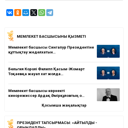
МЕМЛЕКЕТ БАСШЫСЫНЫҢ ҚЫЗМЕТІ
Мемлекет басшысы Сингапур Президентіне
құттықтау жеделхатын…
Бельгия Королі Филипп Қасым-Жомарт
Тоқаевқа жауап хат жолда…
Мемлекет басшысы көрнекті
кинорежиссер Ардақ Әмірқұловтың о…
Қосымша жаңалықтар
ПРЕЗИДЕНТ ТАПСЫРМАСЫ: «АЙТЫЛДЫ -
ОРЫНДАЛДЫ»