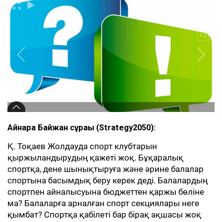
Айнара Байжан сұрағы (Strategy2050):
Қ. Тоқаев Жолдауда спорт клубтарын
қыржыландырудың қажеті жоқ. Бұқаралық
спортқа, дене шынықтыруға және әрине балалар
спортына басымдық беру керек деді. Балалардың
спортпен айналысуына бюджеттен қаржы бөліне
ма? Балаларға арналған спорт секциялары неге
қымбат? Спортқа қабілеті бар бірақ ақшасы жоқ